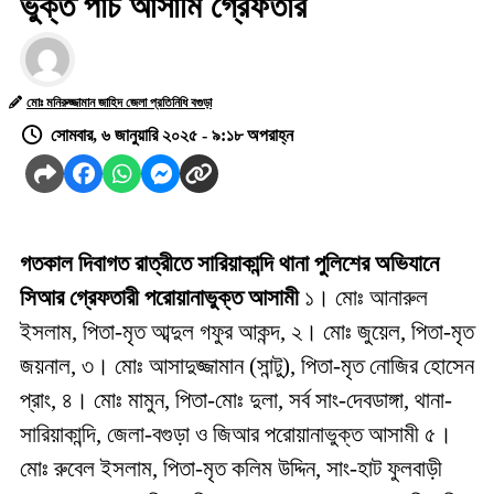
ভুক্ত পাঁচ আসামি গ্রেফতার
মোঃ মনিরুজ্জামান জাহিদ জেলা প্রতিনিধি বগুড়া
সোমবার, ৬ জানুয়ারি ২০২৫ - ৯:১৮ অপরাহ্ন
গতকাল দিবাগত রাত্রীতে সারিয়াকান্দি থানা পুলিশের অভিযানে
সিআর গ্রেফতারী পরোয়ানাভুক্ত আসামী
১। মোঃ আনারুল
ইসলাম, পিতা-মৃত আব্দুল গফুর আকন্দ, ২। মোঃ জুয়েল, পিতা-মৃত
জয়নাল, ৩। মোঃ আসাদুজ্জামান (সান্টু), পিতা-মৃত নোজির হোসেন
প্রাং, ৪। মোঃ মামুন, পিতা-মোঃ দুলা, সর্ব সাং-দেবডাঙ্গা, থানা-
সারিয়াকান্দি, জেলা-বগুড়া ও জিআর পরোয়ানাভুক্ত আসামী ৫।
মোঃ রুবেল ইসলাম, পিতা-মৃত কলিম উদ্দিন, সাং-হাট ফুলবাড়ী