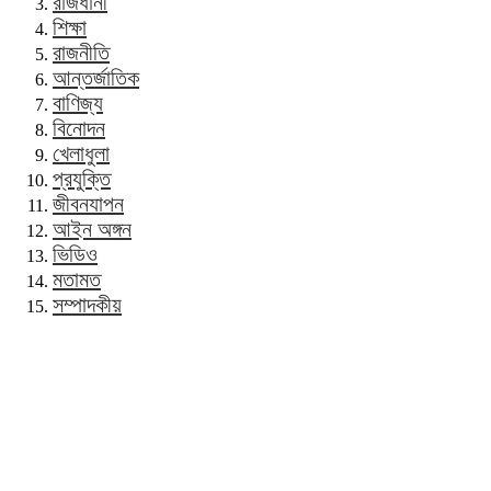
রাজধানী
শিক্ষা
রাজনীতি
আন্তর্জাতিক
বাণিজ্য
বিনোদন
খেলাধুলা
প্রযুক্তি
জীবনযাপন
আইন অঙ্গন
ভিডিও
মতামত
সম্পাদকীয়