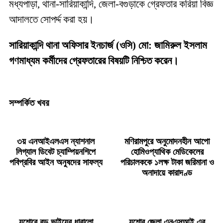
মধ্যপাড়া, থানা-সারিয়াকান্দি, জেলা-বগুড়াকে গ্রেফতার করিয়া বিজ্ঞ
আদালতে সোপর্দ্দ করা হয়।
সারিয়াকান্দি থানা অফিসার ইনচার্জ (ওসি) মো: জামিরুল ইসলাম
গণমাধ্যম কর্মীদের গ্রেফতারের বিষয়টি নিশ্চিত করেন।
সম্পর্কিত খবর
৩য় এনআইএলএস ন্যাশনাল
মণিরামপুরে অনুমোদনহীন আপো
লিগ্যাল ডিবেট চ্যাম্পিয়নশিপে
হোমিওপ্যাথিক মেডিকেলের
পবিপ্রবির আইন অনুষদের সাফল্য
পরিচালককে ১লক্ষ টাকা জরিমানা ও
অনাদায়ে কারাদণ্ড
যশোরে বড় ভাইয়ের ধারালো
যশোর জেলা এনএসআই এর