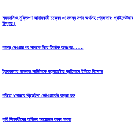
ময়মনসিংহ মুক্তিপণ আদায়কারী চক্রের ০৪সদস্য নগদ অর্থসহ গ্রেফতার; প্রাইভেটকার
উদ্ধার।
কামড় দেওয়ার পর সাপকে নিয়ে টিকটক অতঃপর…….
ট্রাকচাপায় হাসনাত-সার্জিসকে হত্যাচেষ্টার প্রতিবাদে ইবিতে বিক্ষোভ
ববিতে ‘সোচ্চার স্টুডেন্টস’ নেটওয়ার্কের যাত্রা শুরু
কুবি শিক্ষার্থীদের অভিনব আয়োজন কাকা সমাজ