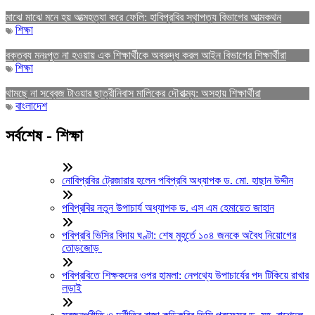
মাঝে মাঝে মনে হয় আত্মহত্যা করে ফেলি: হাবিপ্রবির স্থাপত্য বিভাগের আত্মকথন
শিক্ষা
বক্তব্য মনঃপুত না হওয়ায় এক শিক্ষার্থীকে অবরুদ্ধ করল আইন বিভাগের শিক্ষার্থীরা
শিক্ষা
থামছে না সব্বেজ টাওয়ার ছাত্রীনিবাস মালিকের দৌরাত্ম্য: অসহায় শিক্ষার্থীরা
বাংলাদেশ
সর্বশেষ - শিক্ষা
নোবিপ্রবির ট্রেজারার হলেন পবিপ্রবি অধ্যাপক ড. মো. হাছান উদ্দীন
পবিপ্রবির নতুন উপাচার্য অধ্যাপক ড. এস এম হেমায়েত জাহান
পবিপ্রবি ভিসির বিদায় ঘণ্টা: শেষ মুহূর্তে ১০৪ জনকে অবৈধ নিয়োগের
তোড়জোড়
পবিপ্রবিতে শিক্ষকদের ওপর হামলা: নেপথ্যে উপাচার্যের পদ টিকিয়ে রাখার
লড়াই