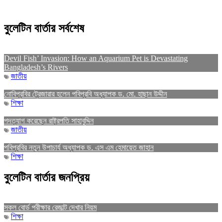
বুলেটিন বার্তার সর্বশেষ
Devil Fish’ Invasion: How an Aquarium Pet is Devastating
Bangladesh’s Rivers
জাতীয়
নোবিপ্রবির ট্রেজারার হলেন পবিপ্রবি অধ্যাপক ড. মো. হাছান উদ্দীন
শিক্ষা
পদত্যাগ করেছেন রাষ্ট্রপতি সাহাবুদ্দিন
জাতীয়
পবিপ্রবির নতুন উপাচার্য অধ্যাপক ড. এস এম হেমায়েত জাহান
শিক্ষা
বুলেটিন বার্তার জনপ্রিয়
সকল বোর্ড পরীক্ষার রেজাল্ট দেখার নিয়ম
শিক্ষা