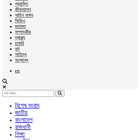
প্রযুক্তি
জীবনযাপন
আইন অঙ্গন
ভিডিও
মতামত
সম্পাদকীয়
স্বাস্থ্য
চাকরি
ধর্ম
সাহিত্য
অন্যান্য
en
বিশেষ সংবাদ
জাতীয়
বাংলাদেশ
রাজধানী
শিক্ষা