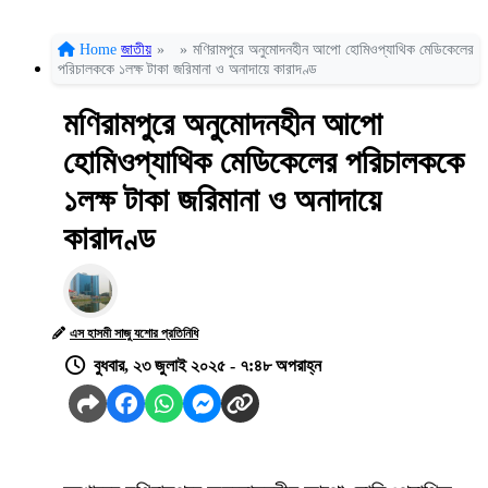
Home
জাতীয়
»
»
মণিরামপুরে অনুমোদনহীন আপো হোমিওপ্যাথিক মেডিকেলের
পরিচালককে ১লক্ষ টাকা জরিমানা ও অনাদায়ে কারাদণ্ড
মণিরামপুরে অনুমোদনহীন আপো
হোমিওপ্যাথিক মেডিকেলের পরিচালককে
১লক্ষ টাকা জরিমানা ও অনাদায়ে
কারাদণ্ড
এস হাসমী সাজু যশোর প্রতিনিধি
বুধবার, ২৩ জুলাই ২০২৫ - ৭:৪৮ অপরাহ্ন