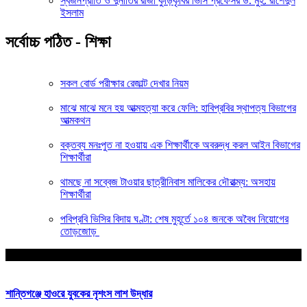
স্বজনপ্রীতি ও দুর্নীতির রাজা কুড়িকৃবির ভিসি প্রফেসর ড. মুহ. রাশেদুল
ইসলাম
সর্বোচ্চ পঠিত - শিক্ষা
সকল বোর্ড পরীক্ষার রেজাল্ট দেখার নিয়ম
মাঝে মাঝে মনে হয় আত্মহত্যা করে ফেলি: হাবিপ্রবির স্থাপত্য বিভাগের
আত্মকথন
বক্তব্য মনঃপুত না হওয়ায় এক শিক্ষার্থীকে অবরুদ্ধ করল আইন বিভাগের
শিক্ষার্থীরা
থামছে না সব্বেজ টাওয়ার ছাত্রীনিবাস মালিকের দৌরাত্ম্য: অসহায়
শিক্ষার্থীরা
পবিপ্রবি ভিসির বিদায় ঘণ্টা: শেষ মুহূর্তে ১০৪ জনকে অবৈধ নিয়োগের
তোড়জোড়
আপনার জন্য নির্বাচিত
শান্তিগঞ্জে হাওরে যুবকের নৃশংস লাশ উদ্ধার