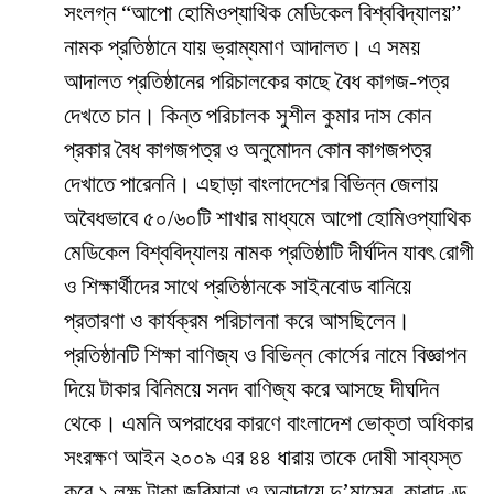
সংলগ্ন
“
আপো
হোমিওপ্যাথিক
মেডিকেল
বিশ্ববিদ্যালয়
”
নামক
প্রতিষ্ঠানে
যায় ভ্রাম্যমাণ আদালত। এ সময়
আদালত প্রতিষ্ঠানের পরিচালকের কাছে বৈধ কাগজ-পত্র
দেখতে চান। কিন্ত পরিচালক সুশীল
কুমার
দাস কোন
প্রকার
বৈধ
কাগজপত্র
ও
অনুমোদন কোন কাগজপত্র
দেখাতে পারেননি। এছাড়া
বাংলাদেশের
বিভিন্ন
জেলায়
অবৈধভাবে
৫০
/
৬০টি
শাখার
মাধ্যমে
আপো
হোমিওপ্যাথিক
মেডিকেল
বিশ্ববিদ্যালয়
নামক
প্রতিষ্ঠাটি
দীর্ঘদিন
যাবৎ রোগী
ও শিক্ষার্থীদের সাথে প্রতিষ্ঠানকে সাইনবোড বানিয়ে
প্রতারণা ও কার্যক্রম
পরিচালনা করে আসছিলেন।
প্রতিষ্ঠানটি
শিক্ষা
বাণিজ্য
ও
বিভিন্ন
কোর্সের
নামে
বিজ্ঞাপন
দিয়ে
টাকার
বিনিময়ে
সনদ
বাণিজ্য
করে আসছে দীঘদিন
থেকে। এমনি অপরাধের কারণে বাংলাদেশ
ভোক্তা
অধিকার
সংরক্ষণ
আইন
২০০৯
এর
৪৪
ধারায়
তাকে
দোষী
সাব্যস্ত
করে ১ লক্ষ
টাকা জরিমানা ও অনাদায়ে দু’মাসের
কারাদণ্ড