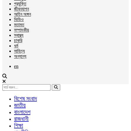
প্রযুক্তি
জীবনযাপন
আইন অঙ্গন
ভিডিও
মতামত
সম্পাদকীয়
স্বাস্থ্য
চাকরি
ধর্ম
সাহিত্য
অন্যান্য
en
বিশেষ সংবাদ
জাতীয়
বাংলাদেশ
রাজধানী
শিক্ষা