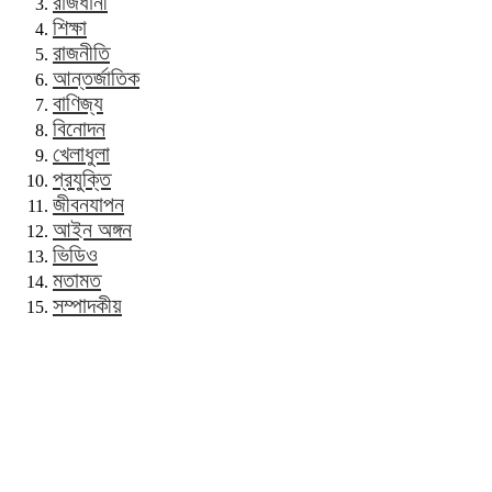
রাজধানী
শিক্ষা
রাজনীতি
আন্তর্জাতিক
বাণিজ্য
বিনোদন
খেলাধুলা
প্রযুক্তি
জীবনযাপন
আইন অঙ্গন
ভিডিও
মতামত
সম্পাদকীয়