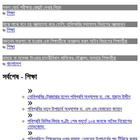
সকল বোর্ড পরীক্ষার রেজাল্ট দেখার নিয়ম
শিক্ষা
মাঝে মাঝে মনে হয় আত্মহত্যা করে ফেলি: হাবিপ্রবির স্থাপত্য বিভাগের আত্মকথন
শিক্ষা
বক্তব্য মনঃপুত না হওয়ায় এক শিক্ষার্থীকে অবরুদ্ধ করল আইন বিভাগের শিক্ষার্থীরা
শিক্ষা
থামছে না সব্বেজ টাওয়ার ছাত্রীনিবাস মালিকের দৌরাত্ম্য: অসহায় শিক্ষার্থীরা
বাংলাদেশ
সর্বশেষ - শিক্ষা
নোবিপ্রবির ট্রেজারার হলেন পবিপ্রবি অধ্যাপক ড. মো. হাছান উদ্দীন
পবিপ্রবির নতুন উপাচার্য অধ্যাপক ড. এস এম হেমায়েত জাহান
পবিপ্রবি ভিসির বিদায় ঘণ্টা: শেষ মুহূর্তে ১০৪ জনকে অবৈধ নিয়োগের
তোড়জোড়
পবিপ্রবিতে শিক্ষকদের ওপর হামলা: নেপথ্যে উপাচার্যের পদ টিকিয়ে রাখার