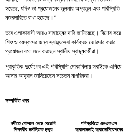
হয়েছে, যদিও তা প্রয়োজনের তুলনায় অপ্রতুল এবং পরিস্থিতি
নজরদারিতে রাখা হয়েছে।”
তবে এলাকাবাসী আরও সাহায্যের দাবি জানিয়েছে। বিশেষ করে
শিশু ও বয়স্কদের জন্য স্বাস্থ্যসেবা কার্যক্রম জোরদার করার
প্রয়োজন বলে মনে করছেন স্থানীয় স্বাস্থ্যকর্মীরা।
প্রাকৃতিক দুর্যোগের এই পরিস্থিতি মোকাবিলায় সবাইকে এগিয়ে
আসার আহ্বান জানিয়েছেন সচেতন নাগরিকরা।
সম্পর্কিত খবর
নদীতে গোসলে নেমে বেরোবি
পবিপ্রবিতে এনএফএস
শিক্ষার্থীর মর্মান্তিক মৃত্যু
অ্যালামনাই অ্যাসোসিয়েশনের