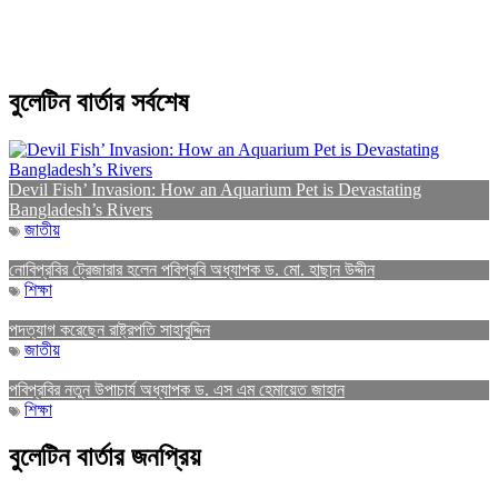
বুলেটিন বার্তার সর্বশেষ
Devil Fish’ Invasion: How an Aquarium Pet is Devastating
Bangladesh’s Rivers
জাতীয়
নোবিপ্রবির ট্রেজারার হলেন পবিপ্রবি অধ্যাপক ড. মো. হাছান উদ্দীন
শিক্ষা
পদত্যাগ করেছেন রাষ্ট্রপতি সাহাবুদ্দিন
জাতীয়
পবিপ্রবির নতুন উপাচার্য অধ্যাপক ড. এস এম হেমায়েত জাহান
শিক্ষা
বুলেটিন বার্তার জনপ্রিয়