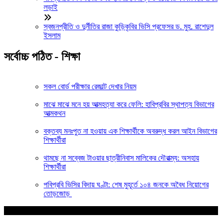
লড়াই
স্বজনপ্রীতি ও দুর্নীতির রাজা কুড়িকৃবির ভিসি প্রফেসর ড. মুহ. রাশেদুল
ইসলাম
সর্বোচ্চ পঠিত - শিক্ষা
সকল বোর্ড পরীক্ষার রেজাল্ট দেখার নিয়ম
মাঝে মাঝে মনে হয় আত্মহত্যা করে ফেলি: হাবিপ্রবির স্থাপত্য বিভাগের
আত্মকথন
বক্তব্য মনঃপুত না হওয়ায় এক শিক্ষার্থীকে অবরুদ্ধ করল আইন বিভাগের
শিক্ষার্থীরা
থামছে না সব্বেজ টাওয়ার ছাত্রীনিবাস মালিকের দৌরাত্ম্য: অসহায়
শিক্ষার্থীরা
পবিপ্রবি ভিসির বিদায় ঘণ্টা: শেষ মুহূর্তে ১০৪ জনকে অবৈধ নিয়োগের
তোড়জোড়
আপনার জন্য নির্বাচিত