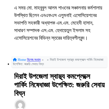
এ সময় মো. মাহবুবুল আলম শাওনের সঞ্চালনায় কর্মশালায়
উপস্থিত ছিলেন এনএফএস এলুমনাই এসোসিয়েশনের
সভাপতি সহকারী অধ্যাপক এম.এম. মেহেদী হাসান,
সাধারণ সম্পাদক এস.এম. হেদায়েতুল ইসলাম সহ
এসোসিয়েশনের বিভিন্ন স্তরের দায়িত্বশীলবৃন্দ।
Home
বিশেষ সংবাদ
»
»
দিরাই উপজেলা স্বাস্থ্য কমপ্লেক্সে পার্কিং নিষেধাজ্ঞা
উপেক্ষিত: জরুরি সেবায় বিঘ্ন
দিরাই উপজেলা স্বাস্থ্য কমপ্লেক্সে
পার্কিং নিষেধাজ্ঞা উপেক্ষিত: জরুরি সেবায়
বিঘ্ন