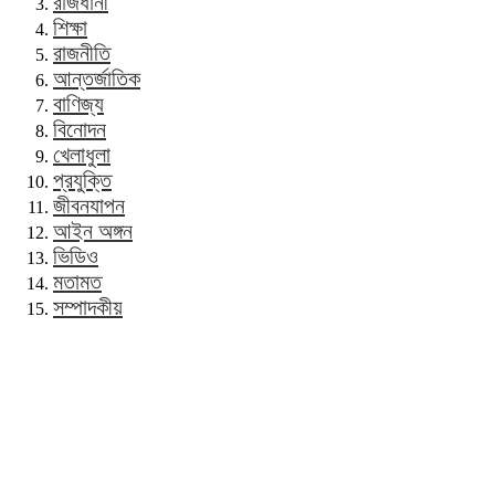
রাজধানী
শিক্ষা
রাজনীতি
আন্তর্জাতিক
বাণিজ্য
বিনোদন
খেলাধুলা
প্রযুক্তি
জীবনযাপন
আইন অঙ্গন
ভিডিও
মতামত
সম্পাদকীয়