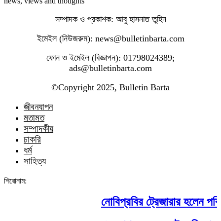
news, views and thoughts
সম্পাদক ও প্রকাশক: আবু হাসনাত তুহিন
ইমেইল (নিউজরুম): news@bulletinbarta.com
ফোন ও ইমেইল (বিজ্ঞাপন): 01798024389;
ads@bulletinbarta.com
©️Copyright 2025, Bulletin Barta
জীবনযাপন
মতামত
সম্পাদকীয়
চাকরি
ধর্ম
সাহিত্য
শিরোনাম:
নোবিপ্রবির ট্রেজারার হলেন পবিপ্রব