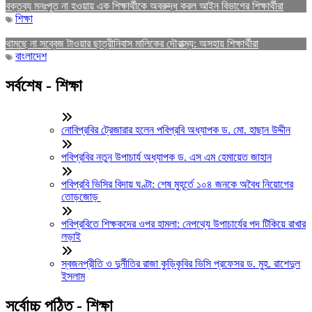
বক্তব্য মনঃপুত না হওয়ায় এক শিক্ষার্থীকে অবরুদ্ধ করল আইন বিভাগের শিক্ষার্থীরা
শিক্ষা
থামছে না সব্বেজ টাওয়ার ছাত্রীনিবাস মালিকের দৌরাত্ম্য: অসহায় শিক্ষার্থীরা
বাংলাদেশ
সর্বশেষ - শিক্ষা
নোবিপ্রবির ট্রেজারার হলেন পবিপ্রবি অধ্যাপক ড. মো. হাছান উদ্দীন
পবিপ্রবির নতুন উপাচার্য অধ্যাপক ড. এস এম হেমায়েত জাহান
পবিপ্রবি ভিসির বিদায় ঘণ্টা: শেষ মুহূর্তে ১০৪ জনকে অবৈধ নিয়োগের
তোড়জোড়
পবিপ্রবিতে শিক্ষকদের ওপর হামলা: নেপথ্যে উপাচার্যের পদ টিকিয়ে রাখার
লড়াই
স্বজনপ্রীতি ও দুর্নীতির রাজা কুড়িকৃবির ভিসি প্রফেসর ড. মুহ. রাশেদুল
ইসলাম
সর্বোচ্চ পঠিত - শিক্ষা