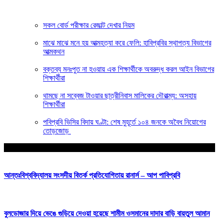
সকল বোর্ড পরীক্ষার রেজাল্ট দেখার নিয়ম
মাঝে মাঝে মনে হয় আত্মহত্যা করে ফেলি: হাবিপ্রবির স্থাপত্য বিভাগের
আত্মকথন
বক্তব্য মনঃপুত না হওয়ায় এক শিক্ষার্থীকে অবরুদ্ধ করল আইন বিভাগের
শিক্ষার্থীরা
থামছে না সব্বেজ টাওয়ার ছাত্রীনিবাস মালিকের দৌরাত্ম্য: অসহায়
শিক্ষার্থীরা
পবিপ্রবি ভিসির বিদায় ঘণ্টা: শেষ মুহূর্তে ১০৪ জনকে অবৈধ নিয়োগের
তোড়জোড়
আপনার জন্য নির্বাচিত
আন্তঃবিশ্ববিদ্যালয় সংসদীয় বিতর্ক প্রতিযোগিতায় রানার্স – আপ পাবিপ্রবি
বুলডোজার দিয়ে ভেঙে গুড়িয়ে দেওয়া হয়েছে শামীম ওসমানের দাদার বাড়ি বায়তুল আমান