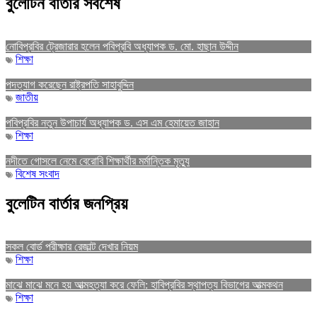
বুলেটিন বার্তার সর্বশেষ
নোবিপ্রবির ট্রেজারার হলেন পবিপ্রবি অধ্যাপক ড. মো. হাছান উদ্দীন
শিক্ষা
পদত্যাগ করেছেন রাষ্ট্রপতি সাহাবুদ্দিন
জাতীয়
পবিপ্রবির নতুন উপাচার্য অধ্যাপক ড. এস এম হেমায়েত জাহান
শিক্ষা
নদীতে গোসলে নেমে বেরোবি শিক্ষার্থীর মর্মান্তিক মৃত্যু
বিশেষ সংবাদ
বুলেটিন বার্তার জনপ্রিয়
সকল বোর্ড পরীক্ষার রেজাল্ট দেখার নিয়ম
শিক্ষা
মাঝে মাঝে মনে হয় আত্মহত্যা করে ফেলি: হাবিপ্রবির স্থাপত্য বিভাগের আত্মকথন
শিক্ষা