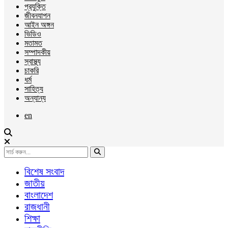
প্রযুক্তি
জীবনযাপন
আইন অঙ্গন
ভিডিও
মতামত
সম্পাদকীয়
স্বাস্থ্য
চাকরি
ধর্ম
সাহিত্য
অন্যান্য
en
বিশেষ সংবাদ
জাতীয়
বাংলাদেশ
রাজধানী
শিক্ষা