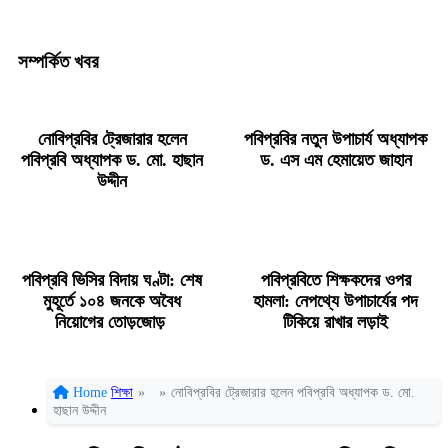
সম্পর্কিত খবর
নোবিপ্রবির ট্রেজারার হলেন
পবিপ্রবির নতুন উপাচার্য অধ্যাপক
পবিপ্রবি অধ্যাপক ড. মো. হাছান
ড. এস এম হেমায়েত জাহান
উদ্দীন
পবিপ্রবি ভিসির বিদায় ঘণ্টা: শেষ
পবিপ্রবিতে শিক্ষকদের ওপর
মুহূর্তে ১০৪ জনকে অবৈধ
হামলা: নেপথ্যে উপাচার্যের পদ
নিয়োগের তোড়জোড়
টিকিয়ে রাখার লড়াই
Home
শিক্ষা
»
»
নোবিপ্রবির ট্রেজারার হলেন পবিপ্রবি অধ্যাপক ড. মো.
হাছান উদ্দীন