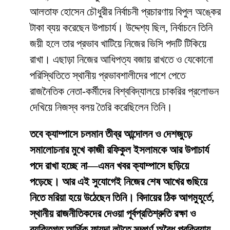
আলতাফ হোসেন চৌধুরীর নির্বাচনী প্রচারণায় বিপুল অঙ্কের
টাকা ব্যয় করেছেন উপাচার্য। উদ্দেশ্য ছিল, নির্বাচনে তিনি
জয়ী হলে তার প্রভাব খাটিয়ে নিজের ভিসি পদটি টিকিয়ে
রাখা। এছাড়া নিজের আধিপত্য বজায় রাখতে ও যেকোনো
পরিস্থিতিতে স্থানীয় প্রভাবশালীদের পাশে পেতে
রাজনৈতিক নেতা-কর্মীদের বিশ্ববিদ্যালয়ে চাকরির প্রলোভন
দেখিয়ে নিজস্ব বলয় তৈরি করেছিলেন তিনি।
তবে ক্যাম্পাসে চলমান তীব্র আন্দোলন ও দেশজুড়ে
সমালোচনার মুখে কাজী রফিকুল ইসলামকে আর উপাচার্য
পদে রাখা হচ্ছে না—এমন খবর ক্যাম্পাসে ছড়িয়ে
পড়েছে। আর এই সুযোগেই নিজের শেষ আখের গুছিয়ে
নিতে মরিয়া হয়ে উঠেছেন তিনি। বিদায়ের ঠিক আগমুহূর্তে,
স্থানীয় রাজনীতিকদের দেওয়া পূর্বপ্রতিশ্রুতি রক্ষা ও
ব্যক্তিগত আর্থিক ফায়দা লুটতে সম্পূর্ণ অবৈধ প্রক্রিয়ায়