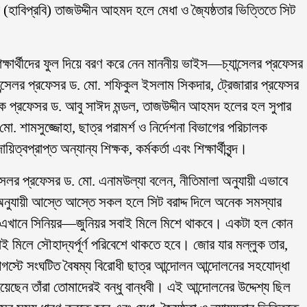
য়ে (হাবিপ্রবি) তাজউদ্দীন আহমদ হলে মেধা ও জ্যৈষ্ঠতার ভিত্তিতে সিট
 শিক্ষার্থীদের ফুল দিয়ে বরণ করে নেন মাননীয় ভাইস—চ্যান্সেলর প্রফেসর
্সেলর প্রফেসর ড. মো. শফিকুল ইসলাম সিকদার, ট্রেজারার প্রফেসর
য়ক প্রফেসর ড. আবু সাঈদ মন্ডল, তাজউদ্দীন আহমদ হলের হল সুপার
মো. শামসুজ্জোহা, ছাত্র পরামর্শ ও নির্দেশনা বিভাগের পরিচালক
প্রাপ্ত অন্যান্য শিক্ষক, কর্মকর্তা এবং শিক্ষার্থীবৃন্দ।
সেলর প্রফেসর ড. মো. এনামউল্যা বলেন, নীতিমালা অনুযায়ী এভাবে
ম অনুযায়ী আস্তে আস্তে সকল হলে সিট বরাদ্দ দিলে অনেক সমস্যার
 এখানে সিনিয়র—জুনিয়র সবাই মিলে মিশে থাকবে। একটা হল কোন
 সবাই মিলে সৌহাদ্যর্পূর্ণ পরিবেশে থাকতে হবে। জোর যার মল্লুক তার,
টে সংঘটিত বৈষম্য বিরোধী ছাত্র আন্দোলন আন্দোলনের সহযোদ্ধা
ছেন তাঁরা তোমাদেরই বন্ধু বান্ধবী। এই আন্দোলনের উদ্দেশ্য ছিল