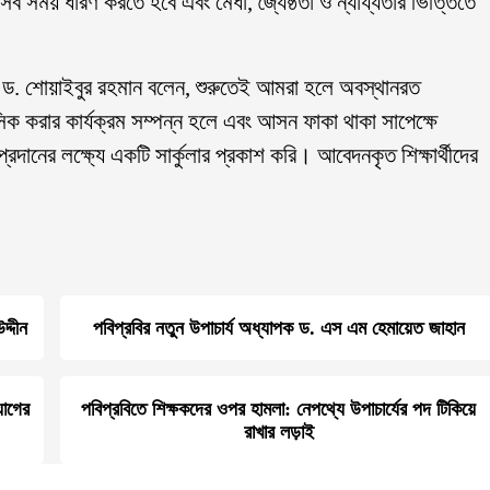
 সব সময় ধারণ করতে হবে এবং মেধা, জ্যৈষ্ঠতা ও ন্যায্যতার ভিত্তিতে
 ড. শোয়াইবুর রহমান বলেন, শুরুতেই আমরা হলে অবস্থানরত
িক করার কার্যক্রম সম্পন্ন হলে এবং আসন ফাকা থাকা সাপেক্ষে
প্রদানের লক্ষ্যে একটি সার্কুলার প্রকাশ করি। আবেদনকৃত শিক্ষার্থীদের
দ্দীন
পবিপ্রবির নতুন উপাচার্য অধ্যাপক ড. এস এম হেমায়েত জাহান
়োগের
পবিপ্রবিতে শিক্ষকদের ওপর হামলা: নেপথ্যে উপাচার্যের পদ টিকিয়ে
রাখার লড়াই