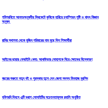
পবিপ্রবিতে আন্তঃঅনুষদীয় ক্রিকেটে কৃষিকে হারিয়ে চ্যাম্পিয়ন পুষ্টি ও খাদ্য বিজ্ঞান
অনুষদ
রাবির স্থাপনা থেকে মুজিব পরিবারের নাম মুছে দিল শিক্ষার্থীরা
আইনের ছায়ায় বেআইনি খেলা: আখাউড়ার সোহাগকে ঘিরে ক্ষোভের বিস্ফোরণ
বছরের শুরুতে নতুন বই ও পুরস্কার তুলে দেন জেলা সদস্য মিনহাজ মুরশিদ
যবিপ্রবি দিবসে এন্টি ড্রাগ সোসাইটির সচেতনতামূলক র‍্যালি অনুষ্ঠিত