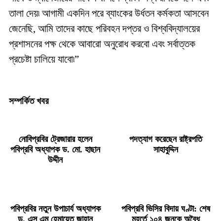
তালা দেয়৷ আগামী একদিন পরে ব্যাংকের উর্ধতন কর্মকতা আসবেন
জেনেছি, আমি তাদের কাছে পরিবহন দপ্তর ও বিশ্ববিদ্যালয়ের
প্রশাসনের পক্ষ থেকে আবারো অনুরোধ করবো এবং সর্বাত্তক
প্রচেষ্টা চালিয়ে যাবো৷”
সম্পর্কিত খবর
নোবিপ্রবির ট্রেজারার হলেন
পদত্যাগ করেছেন রাষ্ট্রপতি
পবিপ্রবি অধ্যাপক ড. মো. হাছান
সাহাবুদ্দিন
উদ্দীন
পবিপ্রবির নতুন উপাচার্য অধ্যাপক
পবিপ্রবি ভিসির বিদায় ঘণ্টা: শেষ
ড. এস এম হেমায়েত জাহান
মুহূর্তে ১০৪ জনকে অবৈধ