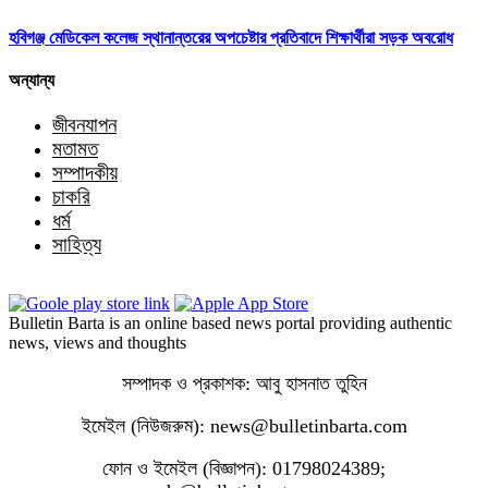
হবিগঞ্জ মেডিকেল কলেজ স্থানান্তরের অপচেষ্টার প্রতিবাদে শিক্ষার্থীরা সড়ক অবরোধ
অন্যান্য
জীবনযাপন
মতামত
সম্পাদকীয়
চাকরি
ধর্ম
সাহিত্য
Bulletin Barta is an online based news portal providing authentic
news, views and thoughts
সম্পাদক ও প্রকাশক: আবু হাসনাত তুহিন
ইমেইল (নিউজরুম): news@bulletinbarta.com
ফোন ও ইমেইল (বিজ্ঞাপন): 01798024389;