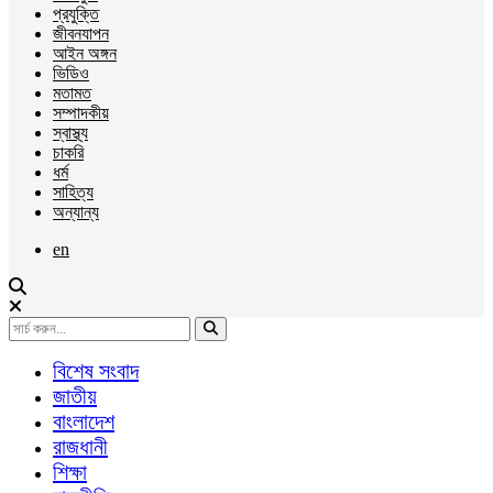
প্রযুক্তি
জীবনযাপন
আইন অঙ্গন
ভিডিও
মতামত
সম্পাদকীয়
স্বাস্থ্য
চাকরি
ধর্ম
সাহিত্য
অন্যান্য
en
বিশেষ সংবাদ
জাতীয়
বাংলাদেশ
রাজধানী
শিক্ষা