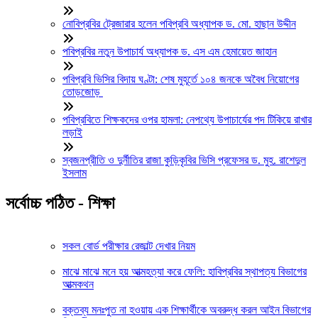
নোবিপ্রবির ট্রেজারার হলেন পবিপ্রবি অধ্যাপক ড. মো. হাছান উদ্দীন
পবিপ্রবির নতুন উপাচার্য অধ্যাপক ড. এস এম হেমায়েত জাহান
পবিপ্রবি ভিসির বিদায় ঘণ্টা: শেষ মুহূর্তে ১০৪ জনকে অবৈধ নিয়োগের
তোড়জোড়
পবিপ্রবিতে শিক্ষকদের ওপর হামলা: নেপথ্যে উপাচার্যের পদ টিকিয়ে রাখার
লড়াই
স্বজনপ্রীতি ও দুর্নীতির রাজা কুড়িকৃবির ভিসি প্রফেসর ড. মুহ. রাশেদুল
ইসলাম
সর্বোচ্চ পঠিত - শিক্ষা
সকল বোর্ড পরীক্ষার রেজাল্ট দেখার নিয়ম
মাঝে মাঝে মনে হয় আত্মহত্যা করে ফেলি: হাবিপ্রবির স্থাপত্য বিভাগের
আত্মকথন
বক্তব্য মনঃপুত না হওয়ায় এক শিক্ষার্থীকে অবরুদ্ধ করল আইন বিভাগের