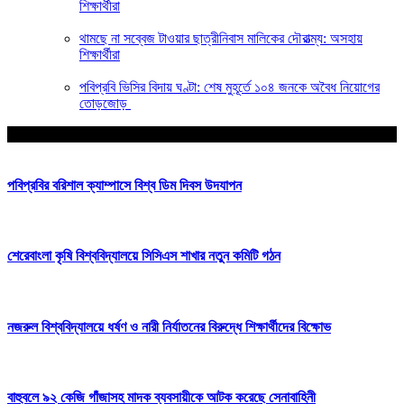
শিক্ষার্থীরা
থামছে না সব্বেজ টাওয়ার ছাত্রীনিবাস মালিকের দৌরাত্ম্য: অসহায়
শিক্ষার্থীরা
পবিপ্রবি ভিসির বিদায় ঘণ্টা: শেষ মুহূর্তে ১০৪ জনকে অবৈধ নিয়োগের
তোড়জোড়
আপনার জন্য নির্বাচিত
পবিপ্রবির বরিশাল ক্যাম্পাসে বিশ্ব ডিম দিবস উদযাপন
শেরেবাংলা কৃষি বিশ্ববিদ্যালয়ে সিসিএস শাখার নতুন কমিটি গঠন
নজরুল বিশ্ববিদ্যালয়ে ধর্ষণ ও নারী নির্যাতনের বিরুদ্ধে শিক্ষার্থীদের বিক্ষোভ
বাহুবলে ৯২ কেজি গাঁজাসহ মাদক ব্যবসায়ীকে আটক করেছে সেনাবাহিনী