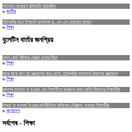
পদত্যাগ করেছেন রাষ্ট্রপতি সাহাবুদ্দিন
জাতীয়
পবিপ্রবির নতুন উপাচার্য অধ্যাপক ড. এস এম হেমায়েত জাহান
শিক্ষা
বুলেটিন বার্তার জনপ্রিয়
সকল বোর্ড পরীক্ষার রেজাল্ট দেখার নিয়ম
শিক্ষা
মাঝে মাঝে মনে হয় আত্মহত্যা করে ফেলি: হাবিপ্রবির স্থাপত্য বিভাগের আত্মকথন
শিক্ষা
বক্তব্য মনঃপুত না হওয়ায় এক শিক্ষার্থীকে অবরুদ্ধ করল আইন বিভাগের শিক্ষার্থীরা
শিক্ষা
থামছে না সব্বেজ টাওয়ার ছাত্রীনিবাস মালিকের দৌরাত্ম্য: অসহায় শিক্ষার্থীরা
বাংলাদেশ
সর্বশেষ - শিক্ষা