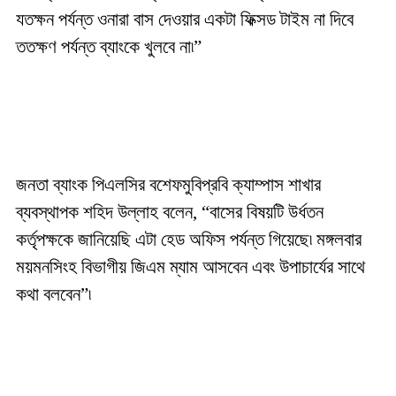
যতক্ষন পর্যন্ত ওনারা বাস দেওয়ার একটা ফিক্সড টাইম না দিবে
ততক্ষণ পর্যন্ত ব্যাংকে খুলবে না৷”
জনতা ব্যাংক পিএলসির বশেফমুবিপ্রবি ক্যাম্পাস শাখার
ব্যবস্থাপক শহিদ উল্লাহ বলেন, “বাসের বিষয়টি উর্ধতন
কর্তৃপক্ষকে জানিয়েছি এটা হেড অফিস পর্যন্ত গিয়েছে৷ মঙ্গলবার
ময়মনসিংহ বিভাগীয় জিএম ম্যাম আসবেন এবং উপাচার্যের সাথে
কথা বলবেন”৷