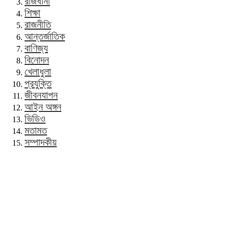
রাজধানী
শিক্ষা
রাজনীতি
আন্তর্জাতিক
বাণিজ্য
বিনোদন
খেলাধুলা
প্রযুক্তি
জীবনযাপন
আইন অঙ্গন
ভিডিও
মতামত
সম্পাদকীয়