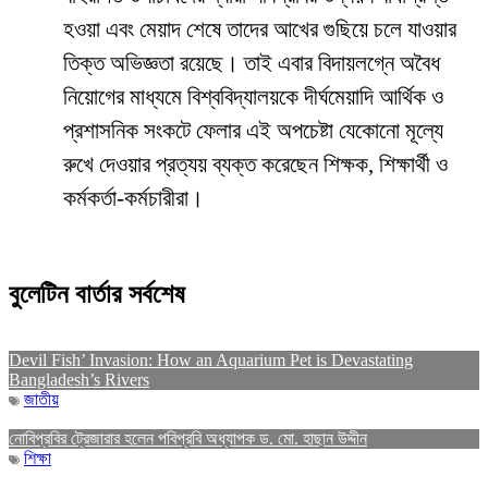
হওয়া এবং মেয়াদ শেষে তাদের আখের গুছিয়ে চলে যাওয়ার
তিক্ত অভিজ্ঞতা রয়েছে। তাই এবার বিদায়লগ্নে অবৈধ
নিয়োগের মাধ্যমে বিশ্ববিদ্যালয়কে দীর্ঘমেয়াদি আর্থিক ও
প্রশাসনিক সংকটে ফেলার এই অপচেষ্টা যেকোনো মূল্যে
রুখে দেওয়ার প্রত্যয় ব্যক্ত করেছেন শিক্ষক, শিক্ষার্থী ও
কর্মকর্তা-কর্মচারীরা।
বুলেটিন বার্তার সর্বশেষ
Devil Fish’ Invasion: How an Aquarium Pet is Devastating
Bangladesh’s Rivers
জাতীয়
নোবিপ্রবির ট্রেজারার হলেন পবিপ্রবি অধ্যাপক ড. মো. হাছান উদ্দীন
শিক্ষা