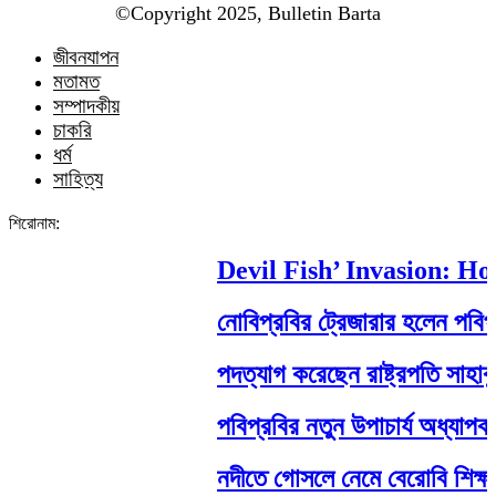
©️Copyright 2025, Bulletin Barta
জীবনযাপন
মতামত
সম্পাদকীয়
চাকরি
ধর্ম
সাহিত্য
শিরোনাম:
Devil Fish’ Invasion: How a
নোবিপ্রবির ট্রেজারার হলেন পবিপ্রবি 
পদত্যাগ করেছেন রাষ্ট্রপতি সাহাবুদ্দিন
পবিপ্রবির নতুন উপাচার্য অধ্যাপক ড.
নদীতে গোসলে নেমে বেরোবি শিক্ষার্থীর মর্