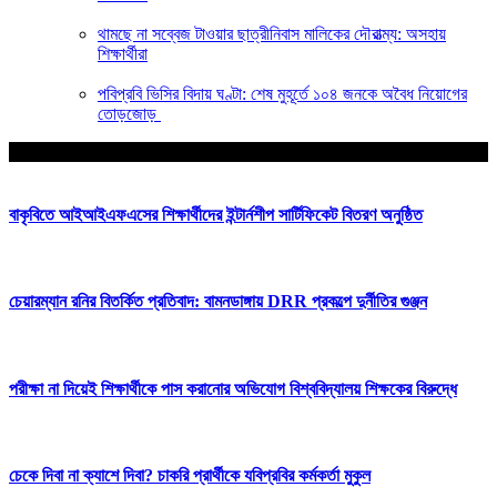
থামছে না সব্বেজ টাওয়ার ছাত্রীনিবাস মালিকের দৌরাত্ম্য: অসহায়
শিক্ষার্থীরা
পবিপ্রবি ভিসির বিদায় ঘণ্টা: শেষ মুহূর্তে ১০৪ জনকে অবৈধ নিয়োগের
তোড়জোড়
আপনার জন্য নির্বাচিত
বাকৃবিতে আইআইএফএসের শিক্ষার্থীদের ইন্টার্নশীপ সার্টিফিকেট বিতরণ অনুষ্ঠিত
চেয়ারম্যান রনির বিতর্কিত প্রতিবাদ: বামনডাঙ্গায় DRR প্রকল্পে দুর্নীতির গুঞ্জন
পরীক্ষা না দিয়েই শিক্ষার্থীকে পাস করানোর অভিযোগ বিশ্ববিদ্যালয় শিক্ষকের বিরুদ্ধে
চেকে দিবা না ক্যাশে দিবা? চাকরি প্রার্থীকে যবিপ্রবির কর্মকর্তা মুকুল