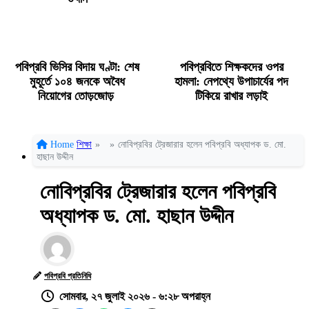
পবিপ্রবি ভিসির বিদায় ঘণ্টা: শেষ
পবিপ্রবিতে শিক্ষকদের ওপর
মুহূর্তে ১০৪ জনকে অবৈধ
হামলা: নেপথ্যে উপাচার্যের পদ
নিয়োগের তোড়জোড়
টিকিয়ে রাখার লড়াই
Home
শিক্ষা
»
»
নোবিপ্রবির ট্রেজারার হলেন পবিপ্রবি অধ্যাপক ড. মো.
হাছান উদ্দীন
নোবিপ্রবির ট্রেজারার হলেন পবিপ্রবি
অধ্যাপক ড. মো. হাছান উদ্দীন
পবিপ্রবি প্রতিনিধি
সোমবার, ২৭ জুলাই ২০২৬ - ৬:২৮ অপরাহ্ন