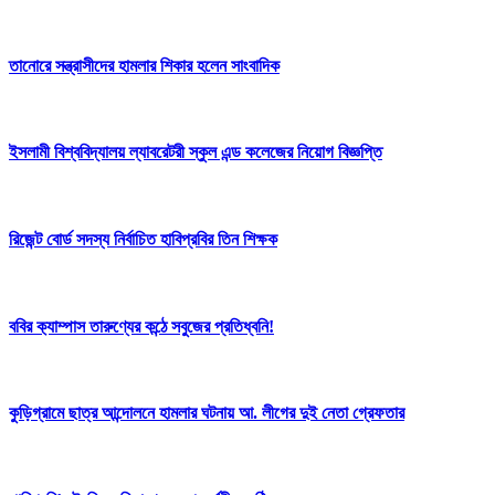
তানোরে সন্ত্রাসীদের হামলার শিকার হলেন সাংবাদিক
ইসলামী বিশ্ববিদ্যালয় ল্যাবরেটরী স্কুল এন্ড কলেজের নিয়োগ বিজ্ঞপ্তি
রিজেন্ট বোর্ড সদস্য নির্বাচিত হাবিপ্রবির তিন শিক্ষক
ববির ক‍্যাম্পাস তারুণ্যের কন্ঠে সবুজের প্রতিধ্বনি!
কুড়িগ্রামে ছাত্র আন্দোলনে হামলার ঘটনায় আ. লীগের দুই নেতা গ্রেফতার