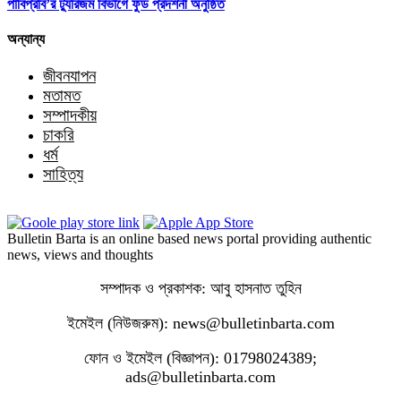
পাবিপ্রবি’র ট্যুরিজম বিভাগে ফুড প্রদর্শনী অনুষ্ঠিত
অন্যান্য
জীবনযাপন
মতামত
সম্পাদকীয়
চাকরি
ধর্ম
সাহিত্য
Bulletin Barta is an online based news portal providing authentic
news, views and thoughts
সম্পাদক ও প্রকাশক: আবু হাসনাত তুহিন
ইমেইল (নিউজরুম): news@bulletinbarta.com
ফোন ও ইমেইল (বিজ্ঞাপন): 01798024389;
ads@bulletinbarta.com