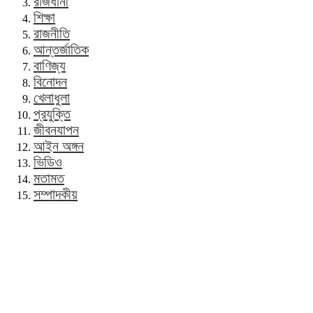
রাজধানী
শিক্ষা
রাজনীতি
আন্তর্জাতিক
বাণিজ্য
বিনোদন
খেলাধুলা
প্রযুক্তি
জীবনযাপন
আইন অঙ্গন
ভিডিও
মতামত
সম্পাদকীয়