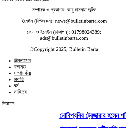
সম্পাদক ও প্রকাশক: আবু হাসনাত তুহিন
ইমেইল (নিউজরুম): news@bulletinbarta.com
ফোন ও ইমেইল (বিজ্ঞাপন): 01798024389;
ads@bulletinbarta.com
©️Copyright 2025, Bulletin Barta
জীবনযাপন
মতামত
সম্পাদকীয়
চাকরি
ধর্ম
সাহিত্য
শিরোনাম:
নোবিপ্রবির ট্রেজারার হলেন পবিপ্রব