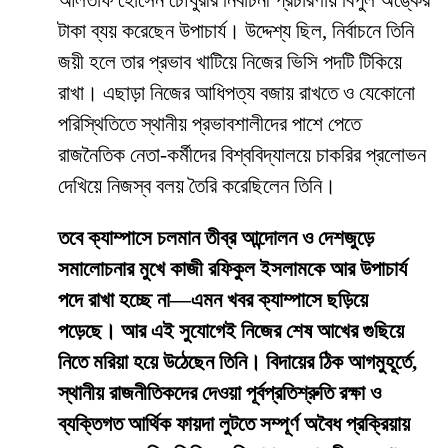
আলতাফ হোসেন চৌধুরীর নির্বাচনী প্রচারণায় বিপুল অঙ্কের
টাকা ব্যয় করেছেন উপাচার্য। উদ্দেশ্য ছিল, নির্বাচনে তিনি
জয়ী হলে তার প্রভাব খাটিয়ে নিজের ভিসি পদটি টিকিয়ে
রাখা। এছাড়া নিজের আধিপত্য বজায় রাখতে ও যেকোনো
পরিস্থিতিতে স্থানীয় প্রভাবশালীদের পাশে পেতে
রাজনৈতিক নেতা-কর্মীদের বিশ্ববিদ্যালয়ে চাকরির প্রলোভন
দেখিয়ে নিজস্ব বলয় তৈরি করেছিলেন তিনি।
তবে ক্যাম্পাসে চলমান তীব্র আন্দোলন ও দেশজুড়ে
সমালোচনার মুখে কাজী রফিকুল ইসলামকে আর উপাচার্য
পদে রাখা হচ্ছে না—এমন খবর ক্যাম্পাসে ছড়িয়ে
পড়েছে। আর এই সুযোগেই নিজের শেষ আখের গুছিয়ে
নিতে মরিয়া হয়ে উঠেছেন তিনি। বিদায়ের ঠিক আগমুহূর্তে,
স্থানীয় রাজনীতিকদের দেওয়া পূর্বপ্রতিশ্রুতি রক্ষা ও
ব্যক্তিগত আর্থিক ফায়দা লুটতে সম্পূর্ণ অবৈধ প্রক্রিয়ায়