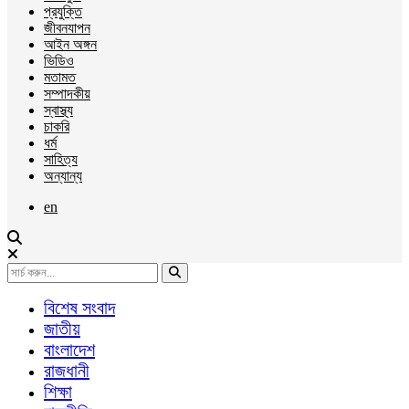
প্রযুক্তি
জীবনযাপন
আইন অঙ্গন
ভিডিও
মতামত
সম্পাদকীয়
স্বাস্থ্য
চাকরি
ধর্ম
সাহিত্য
অন্যান্য
en
বিশেষ সংবাদ
জাতীয়
বাংলাদেশ
রাজধানী
শিক্ষা