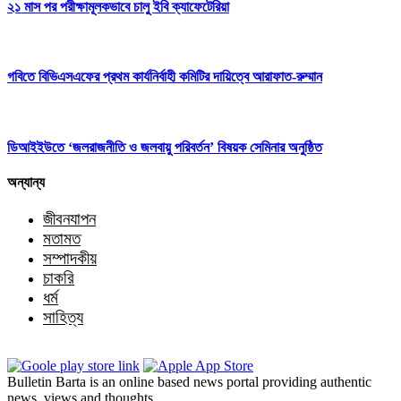
২১ মাস পর পরীক্ষামূলকভাবে চালু ইবি ক্যাফেটেরিয়া
গবিতে বিভিএসএফের প্রথম কার্যনির্বাহী কমিটির দায়িত্বে আরাফাত-রুম্মান
ডিআইইউতে ‘জলরাজনীতি ও জলবায়ু পরিবর্তন’ বিষয়ক সেমিনার অনুষ্ঠিত
অন্যান্য
জীবনযাপন
মতামত
সম্পাদকীয়
চাকরি
ধর্ম
সাহিত্য
Bulletin Barta is an online based news portal providing authentic
news, views and thoughts