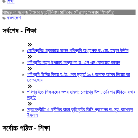
শিক্ষা
থামছে না সব্বেজ টাওয়ার ছাত্রীনিবাস মালিকের দৌরাত্ম্য: অসহায় শিক্ষার্থীরা
বাংলাদেশ
সর্বশেষ - শিক্ষা
নোবিপ্রবির ট্রেজারার হলেন পবিপ্রবি অধ্যাপক ড. মো. হাছান উদ্দীন
পবিপ্রবির নতুন উপাচার্য অধ্যাপক ড. এস এম হেমায়েত জাহান
পবিপ্রবি ভিসির বিদায় ঘণ্টা: শেষ মুহূর্তে ১০৪ জনকে অবৈধ নিয়োগের
তোড়জোড়
পবিপ্রবিতে শিক্ষকদের ওপর হামলা: নেপথ্যে উপাচার্যের পদ টিকিয়ে রাখার
লড়াই
স্বজনপ্রীতি ও দুর্নীতির রাজা কুড়িকৃবির ভিসি প্রফেসর ড. মুহ. রাশেদুল
ইসলাম
সর্বোচ্চ পঠিত - শিক্ষা