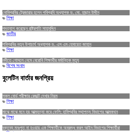
নোবিপ্রবির ট্রেজারার হলেন পবিপ্রবি অধ্যাপক ড. মো. হাছান উদ্দীন
শিক্ষা
পদত্যাগ করেছেন রাষ্ট্রপতি সাহাবুদ্দিন
জাতীয়
পবিপ্রবির নতুন উপাচার্য অধ্যাপক ড. এস এম হেমায়েত জাহান
শিক্ষা
নদীতে গোসলে নেমে বেরোবি শিক্ষার্থীর মর্মান্তিক মৃত্যু
বিশেষ সংবাদ
বুলেটিন বার্তার জনপ্রিয়
সকল বোর্ড পরীক্ষার রেজাল্ট দেখার নিয়ম
শিক্ষা
মাঝে মাঝে মনে হয় আত্মহত্যা করে ফেলি: হাবিপ্রবির স্থাপত্য বিভাগের আত্মকথন
শিক্ষা
বক্তব্য মনঃপুত না হওয়ায় এক শিক্ষার্থীকে অবরুদ্ধ করল আইন বিভাগের শিক্ষার্থীরা