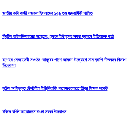
জাতীয় কবি কাজী নজরুল ইসলামের ১২৬ তম জন্মবার্ষিকী পালিত
ব্রিটিশ হাইকমিশনারের সন্তোষ, লন্ডনে ইউনূসের সফর প্রসঙ্গে ইতিবাচক বার্তা
যশোরে সেচ্ছাসেবী সংগঠন ‘মানুষের পাশে আমরা’ উদ্যোগে মাস ব্যাপি শীতবস্ত্র বিতরণ
উদ্বোধন
বুটেক্স অধিভুক্ত টেক্সটাইল ইঞ্জিনিয়ারিং কলেজগুলোতে তীব্র শিক্ষক সংকট
ববিতে বর্ণিল আয়োজনে বাংলা নববর্ষ উদযাপন