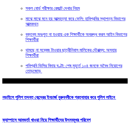
সকল বোর্ড পরীক্ষার রেজাল্ট দেখার নিয়ম
মাঝে মাঝে মনে হয় আত্মহত্যা করে ফেলি: হাবিপ্রবির স্থাপত্য বিভাগের
আত্মকথন
বক্তব্য মনঃপুত না হওয়ায় এক শিক্ষার্থীকে অবরুদ্ধ করল আইন বিভাগের
শিক্ষার্থীরা
থামছে না সব্বেজ টাওয়ার ছাত্রীনিবাস মালিকের দৌরাত্ম্য: অসহায়
শিক্ষার্থীরা
পবিপ্রবি ভিসির বিদায় ঘণ্টা: শেষ মুহূর্তে ১০৪ জনকে অবৈধ নিয়োগের
তোড়জোড়
আপনার জন্য নির্বাচিত
নড়াইলে পুলিশ তদন্ত কেন্দ্রের ইনচার্জ নুরুন্নবীকে প্রত্যাহার করে পুলিশ লাইনে
ক্যাম্পাসে আমভর্তা খাওয়া নিয়ে শিক্ষার্থীদের উৎসবমুখর পরিবেশ