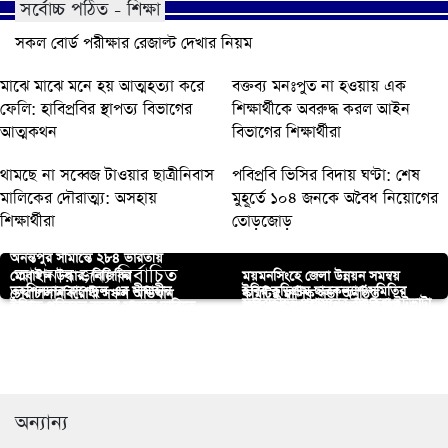
সর্বোচ্চ পঠিত - শিক্ষা
সকল বোর্ড পরীক্ষার রেজাল্ট দেখার নিয়ম
মাঝে মাঝে মনে হয় আত্মহত্যা করে
বক্তব্য মনঃপুত না হওয়ায় এক
ফেলি: হাবিপ্রবির স্থাপত্য বিভাগের
শিক্ষার্থীকে অবরুদ্ধ করল আইন
আত্মকথন
বিভাগের শিক্ষার্থীরা
থামছে না সব্বেজ টাওয়ার ছাত্রীনিবাস
পবিপ্রবি ভিসির বিদায় ঘণ্টা: শেষ
মালিকের দৌরাত্ম্য: অসহায়
মুহূর্তে ১০৪ জনকে অবৈধ নিয়োগের
শিক্ষার্থীরা
তোড়জোড়
অনন্তপুর সীমান্তে ২৮৪ ভারতীয়
আপনার জন্য নির্বাচিত
মোবাইল উদ্ধার, বিজিবির
ময়মনসিংহে জেলা উন্নয়ন সমন্বয়
তহশিলদার রাশেদুল এর সীমাহীন
ইবির কুড়িগ্রাম ছাত্রকল্যাণ সমিতির
চোরাচালানবিরোধী সফল অভিযান
কমিটির মাসিক সভা অনুষ্ঠিত
ফুলবাড়ীতে প্রশাসনের বন্ধ করা ইটভাটা
ইবিতে পরিবহন ব্যবস্থা সংস্কার দাবিতে
রাবি প্রশাসনের সাথে অস্ট্রেলিয়ান
দুর্নীতিতে হয়রান সেবা গ্রহীতারা
সভাপতি তৌফিক, সম্পাদক ঐশী
যুব উন্নয়নে UNFPA ও যুব
আবার চালু: পরিবেশ ও শিক্ষার ওপর
মানববন্ধন
হাইকমিশন কর্মকর্তার সৌজন্য সাক্ষাত
পোরশায় আম চাষীদের প্রশিক্ষণ কর্মশালা
মন্ত্রণালয়ের যুগান্তকারী চুক্তি
প্রভাব।
বাকৃবিতে ‘জুলাই শহীদ দিবস’ পালিত
অনুষ্ঠিত
অন্যান্য