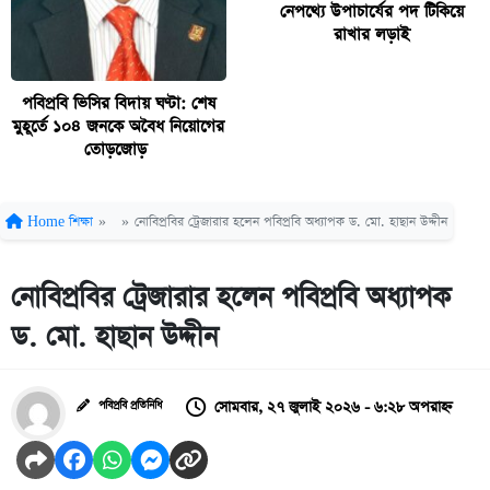
নেপথ্যে উপাচার্যের পদ টিকিয়ে
রাখার লড়াই
পবিপ্রবি ভিসির বিদায় ঘণ্টা: শেষ
মুহূর্তে ১০৪ জনকে অবৈধ নিয়োগের
তোড়জোড়
Home
শিক্ষা
»
»
নোবিপ্রবির ট্রেজারার হলেন পবিপ্রবি অধ্যাপক ড. মো. হাছান উদ্দীন
নোবিপ্রবির ট্রেজারার হলেন পবিপ্রবি অধ্যাপক
ড. মো. হাছান উদ্দীন
সোমবার, ২৭ জুলাই ২০২৬ - ৬:২৮ অপরাহ্ন
পবিপ্রবি প্রতিনিধি