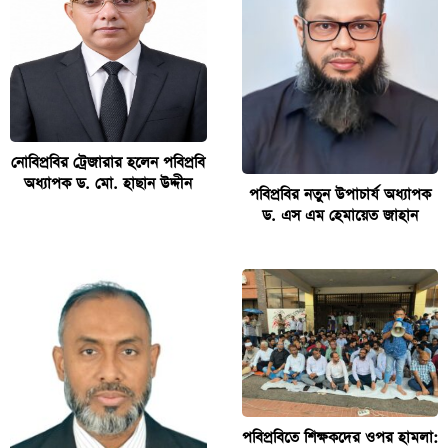
নোবিপ্রবির ট্রেজারার হলেন পবিপ্রবি
অধ্যাপক ড. মো. হাছান উদ্দীন
পবিপ্রবির নতুন উপাচার্য অধ্যাপক
ড. এস এম হেমায়েত জাহান
পবিপ্রবিতে শিক্ষকদের ওপর হামলা: