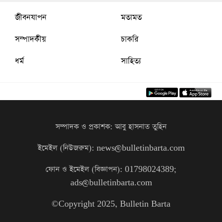
জীবনযাপন
মতামত
সম্পাদকীয়
চাকরি
ধর্ম
সাহিত্য
সম্পাদক ও প্রকাশক: আবু হাসনাত তুহিন
ইমেইল (নিউজরুম): news@bulletinbarta.com
ফোন ও ইমেইল (বিজ্ঞাপন): 01798024389;
ads@bulletinbarta.com
©️Copyright 2025, Bulletin Barta