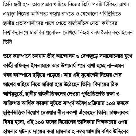
তিনি জয়ী হলে তার প্রভাব খাটিয়ে নিজের ভিসি পদটি টিকিয়ে রাখা।
এছাড়া নিজের আধিপত্য বজায় রাখতে ও যেকোনো পরিস্থিতিতে
স্থানীয় প্রভাবশালীদের পাশে পেতে রাজনৈতিক নেতা-কর্মীদের
বিশ্ববিদ্যালয়ে চাকরির প্রলোভন দেখিয়ে নিজস্ব বলয় তৈরি করেছিলেন
তিনি।
তবে ক্যাম্পাসে চলমান তীব্র আন্দোলন ও দেশজুড়ে সমালোচনার মুখে
কাজী রফিকুল ইসলামকে আর উপাচার্য পদে রাখা হচ্ছে না—এমন
খবর ক্যাম্পাসে ছড়িয়ে পড়েছে। আর এই সুযোগেই নিজের শেষ
আখের গুছিয়ে নিতে মরিয়া হয়ে উঠেছেন তিনি। বিদায়ের ঠিক
আগমুহূর্তে, স্থানীয় রাজনীতিকদের দেওয়া পূর্বপ্রতিশ্রুতি রক্ষা ও
ব্যক্তিগত আর্থিক ফায়দা লুটতে সম্পূর্ণ অবৈধ প্রক্রিয়ায় ১০৪ জনকে
চুক্তিভিত্তিক নিয়োগ দেওয়ার নীল নকশা এঁকেছেন তিনি। চাঞ্চল্যকর
বিষয় হলো, এই ১০৪ জনের নিয়োগের তালিকায় শিক্ষকদের ওপর
হামলার ঘটনায় দায়ের করা মামলার ২ নম্বর আসামি বশির উদ্দিনের