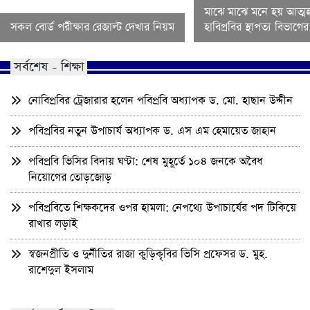
মাঝে মাঝে মনে হয় আত্মহ
সকল বোর্ড পরীক্ষার রেজাল্ট দেখার নিয়ম
হাবিপ্রবির স্থাপত্য বিভাগ
সর্বশেষ - শিক্ষা
নোবিপ্রবির ট্রেজারার হলেন পবিপ্রবি অধ্যাপক ড. মো. হাছান উদ্দীন
পবিপ্রবির নতুন উপাচার্য অধ্যাপক ড. এস এম হেমায়েত জাহান
পবিপ্রবি ভিসির বিদায় ঘণ্টা: শেষ মুহূর্তে ১০৪ জনকে অবৈধ
নিয়োগের তোড়জোড়
পবিপ্রবিতে শিক্ষকদের ওপর হামলা: নেপথ্যে উপাচার্যের পদ টিকিয়ে
রাখার লড়াই
স্বজনপ্রীতি ও দুর্নীতির রাজা কুড়িকৃবির ভিসি প্রফেসর ড. মুহ.
রাশেদুল ইসলাম