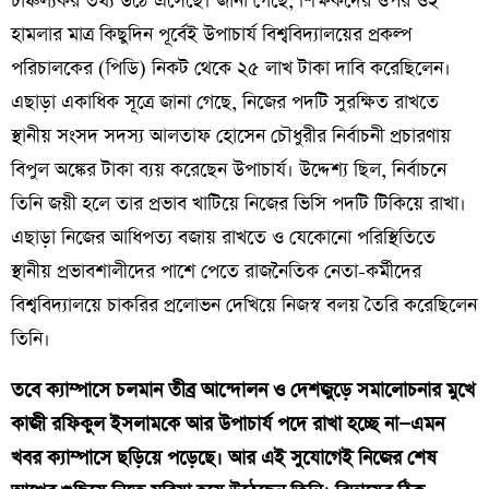
চাঞ্চল্যকর তথ্য উঠে এসেছে। জানা গেছে, শিক্ষকদের ওপর ওই
হামলার মাত্র কিছুদিন পূর্বেই উপাচার্য বিশ্ববিদ্যালয়ের প্রকল্প
পরিচালকের (পিডি) নিকট থেকে ২৫ লাখ টাকা দাবি করেছিলেন।
এছাড়া একাধিক সূত্রে জানা গেছে, নিজের পদটি সুরক্ষিত রাখতে
স্থানীয় সংসদ সদস্য আলতাফ হোসেন চৌধুরীর নির্বাচনী প্রচারণায়
বিপুল অঙ্কের টাকা ব্যয় করেছেন উপাচার্য। উদ্দেশ্য ছিল, নির্বাচনে
তিনি জয়ী হলে তার প্রভাব খাটিয়ে নিজের ভিসি পদটি টিকিয়ে রাখা।
এছাড়া নিজের আধিপত্য বজায় রাখতে ও যেকোনো পরিস্থিতিতে
স্থানীয় প্রভাবশালীদের পাশে পেতে রাজনৈতিক নেতা-কর্মীদের
বিশ্ববিদ্যালয়ে চাকরির প্রলোভন দেখিয়ে নিজস্ব বলয় তৈরি করেছিলেন
তিনি।
তবে ক্যাম্পাসে চলমান তীব্র আন্দোলন ও দেশজুড়ে সমালোচনার মুখে
কাজী রফিকুল ইসলামকে আর উপাচার্য পদে রাখা হচ্ছে না—এমন
খবর ক্যাম্পাসে ছড়িয়ে পড়েছে। আর এই সুযোগেই নিজের শেষ