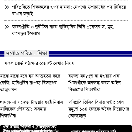
পবিপ্রবিতে শিক্ষকদের ওপর হামলা: নেপথ্যে উপাচার্যের পদ টিকিয়ে
রাখার লড়াই
স্বজনপ্রীতি ও দুর্নীতির রাজা কুড়িকৃবির ভিসি প্রফেসর ড. মুহ.
রাশেদুল ইসলাম
সর্বোচ্চ পঠিত - শিক্ষা
সকল বোর্ড পরীক্ষার রেজাল্ট দেখার নিয়ম
মাঝে মাঝে মনে হয় আত্মহত্যা করে
বক্তব্য মনঃপুত না হওয়ায় এক
ফেলি: হাবিপ্রবির স্থাপত্য বিভাগের
শিক্ষার্থীকে অবরুদ্ধ করল আইন
আত্মকথন
বিভাগের শিক্ষার্থীরা
থামছে না সব্বেজ টাওয়ার ছাত্রীনিবাস
পবিপ্রবি ভিসির বিদায় ঘণ্টা: শেষ
মালিকের দৌরাত্ম্য: অসহায়
মুহূর্তে ১০৪ জনকে অবৈধ নিয়োগের
শিক্ষার্থীরা
তোড়জোড়
গুচ্ছ ভর্তিচ্ছু শিক্ষার্থী ও অভিভাবকদের
আপনার জন্য নির্বাচিত
ইবির বৃহত্তর কুমিল্লা ছাত্রকল্যাণ