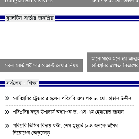
Bangladesh’s Rivers
অধ্যাপক ড. মো. হাছান উদ
বুলেটিন বার্তার জনপ্রিয়
মাঝে মাঝে মনে হয় আত্মহ
সকল বোর্ড পরীক্ষার রেজাল্ট দেখার নিয়ম
হাবিপ্রবির স্থাপত্য বিভাগ
সর্বশেষ - শিক্ষা
নোবিপ্রবির ট্রেজারার হলেন পবিপ্রবি অধ্যাপক ড. মো. হাছান উদ্দীন
পবিপ্রবির নতুন উপাচার্য অধ্যাপক ড. এস এম হেমায়েত জাহান
পবিপ্রবি ভিসির বিদায় ঘণ্টা: শেষ মুহূর্তে ১০৪ জনকে অবৈধ
নিয়োগের তোড়জোড়