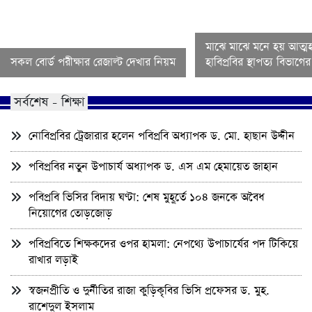
মাঝে মাঝে মনে হয় আত্মহ
সকল বোর্ড পরীক্ষার রেজাল্ট দেখার নিয়ম
হাবিপ্রবির স্থাপত্য বিভাগ
সর্বশেষ - শিক্ষা
নোবিপ্রবির ট্রেজারার হলেন পবিপ্রবি অধ্যাপক ড. মো. হাছান উদ্দীন
পবিপ্রবির নতুন উপাচার্য অধ্যাপক ড. এস এম হেমায়েত জাহান
পবিপ্রবি ভিসির বিদায় ঘণ্টা: শেষ মুহূর্তে ১০৪ জনকে অবৈধ
নিয়োগের তোড়জোড়
পবিপ্রবিতে শিক্ষকদের ওপর হামলা: নেপথ্যে উপাচার্যের পদ টিকিয়ে
রাখার লড়াই
স্বজনপ্রীতি ও দুর্নীতির রাজা কুড়িকৃবির ভিসি প্রফেসর ড. মুহ.
রাশেদুল ইসলাম