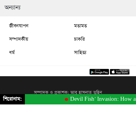
অন্যান্য
জীবনযাপন
মতামত
সম্পাদকীয়
চাকরি
ধর্ম
সাহিত্য
সম্পাদক ও প্রকাশক: আবু হাসনাত তুহিন
শিরোনাম:
Devil Fish’ Invasion: How an Aq
ইমেইল (নিউজরুম): news@bulletinbarta.com
ফোন ও ইমেইল (বিজ্ঞাপন): 01798024389;
ads@bulletinbarta.com