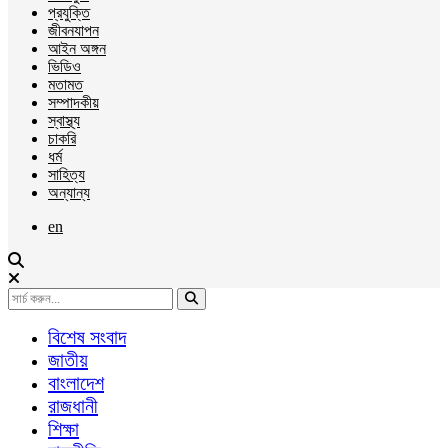
প্রযুক্তি
জীবনযাপন
আইন অঙ্গন
ভিডিও
মতামত
সম্পাদকীয়
স্বাস্থ্য
চাকরি
ধর্ম
সাহিত্য
অন্যান্য
en
বিশেষ সংবাদ
জাতীয়
বাংলাদেশ
রাজধানী
শিক্ষা