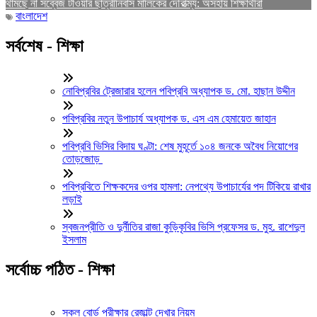
থামছে না সব্বেজ টাওয়ার ছাত্রীনিবাস মালিকের দৌরাত্ম্য: অসহায় শিক্ষার্থীরা
বাংলাদেশ
সর্বশেষ - শিক্ষা
নোবিপ্রবির ট্রেজারার হলেন পবিপ্রবি অধ্যাপক ড. মো. হাছান উদ্দীন
পবিপ্রবির নতুন উপাচার্য অধ্যাপক ড. এস এম হেমায়েত জাহান
পবিপ্রবি ভিসির বিদায় ঘণ্টা: শেষ মুহূর্তে ১০৪ জনকে অবৈধ নিয়োগের
তোড়জোড়
পবিপ্রবিতে শিক্ষকদের ওপর হামলা: নেপথ্যে উপাচার্যের পদ টিকিয়ে রাখার
লড়াই
স্বজনপ্রীতি ও দুর্নীতির রাজা কুড়িকৃবির ভিসি প্রফেসর ড. মুহ. রাশেদুল
ইসলাম
সর্বোচ্চ পঠিত - শিক্ষা
সকল বোর্ড পরীক্ষার রেজাল্ট দেখার নিয়ম