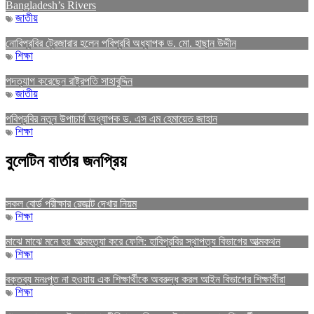
Bangladesh’s Rivers
জাতীয়
নোবিপ্রবির ট্রেজারার হলেন পবিপ্রবি অধ্যাপক ড. মো. হাছান উদ্দীন
শিক্ষা
পদত্যাগ করেছেন রাষ্ট্রপতি সাহাবুদ্দিন
জাতীয়
পবিপ্রবির নতুন উপাচার্য অধ্যাপক ড. এস এম হেমায়েত জাহান
শিক্ষা
বুলেটিন বার্তার জনপ্রিয়
সকল বোর্ড পরীক্ষার রেজাল্ট দেখার নিয়ম
শিক্ষা
মাঝে মাঝে মনে হয় আত্মহত্যা করে ফেলি: হাবিপ্রবির স্থাপত্য বিভাগের আত্মকথন
শিক্ষা
বক্তব্য মনঃপুত না হওয়ায় এক শিক্ষার্থীকে অবরুদ্ধ করল আইন বিভাগের শিক্ষার্থীরা
শিক্ষা