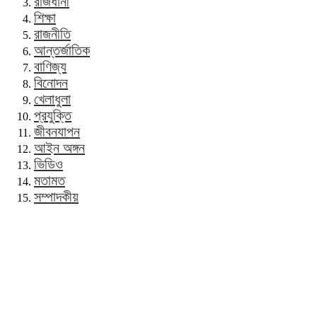
রাজধানী
শিক্ষা
রাজনীতি
আন্তর্জাতিক
বাণিজ্য
বিনোদন
খেলাধুলা
প্রযুক্তি
জীবনযাপন
আইন অঙ্গন
ভিডিও
মতামত
সম্পাদকীয়