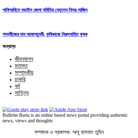
পাবিপ্রবিতে নড়াইল জেলা সমিতির নেতৃত্বে নিলয়-সাজিদ
শস্যবীজের দাম আকাশচুম্বী, কৃষিকাজে নিরুৎসাহিত কৃষক
অন্যান্য
জীবনযাপন
মতামত
সম্পাদকীয়
চাকরি
ধর্ম
সাহিত্য
Bulletin Barta is an online based news portal providing authentic
news, views and thoughts
সম্পাদক ও প্রকাশক: আবু হাসনাত তুহিন