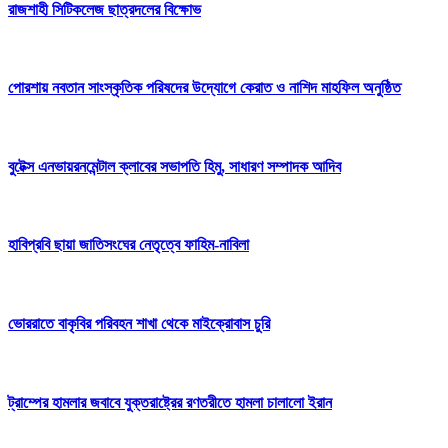
রাজশাহী সিটিকলেজ ছাত্রদলের বিক্ষোভ
পোরশায় নবতান সাংস্কৃতিক পরিষদের উদ্যোগে কেরাত ও নাশিদ মাহফিল অনুষ্ঠিত
বুটেক্স এনভায়রনমেন্টাল ক্লাবের সভাপতি হিমু, সাধারণ সম্পাদক আদিব
হাবিপ্রবি ছায়া জাতিসংঘের নেতৃত্বে ফাহিম-নাবিলা
ভোররাতে বাকৃবির পরিবহন শাখা থেকে মাইক্রোবাস চুরি
ট্রাম্পের হামলার জবাবে যুক্তরাষ্ট্রের রণতরীতে হামলা চালালো ইরান