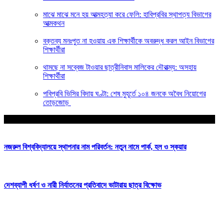
মাঝে মাঝে মনে হয় আত্মহত্যা করে ফেলি: হাবিপ্রবির স্থাপত্য বিভাগের
আত্মকথন
বক্তব্য মনঃপুত না হওয়ায় এক শিক্ষার্থীকে অবরুদ্ধ করল আইন বিভাগের
শিক্ষার্থীরা
থামছে না সব্বেজ টাওয়ার ছাত্রীনিবাস মালিকের দৌরাত্ম্য: অসহায়
শিক্ষার্থীরা
পবিপ্রবি ভিসির বিদায় ঘণ্টা: শেষ মুহূর্তে ১০৪ জনকে অবৈধ নিয়োগের
তোড়জোড়
আপনার জন্য নির্বাচিত
নজরুল বিশ্ববিদ্যালয়ে স্থাপনার নাম পরিবর্তন: নতুন নামে পার্ক, হল ও স্কয়ার
দেশব্যাপী ধর্ষণ ও নারী নির্যাতনের প্রতিবাদে ভাটারায় ছাত্র বিক্ষোভ