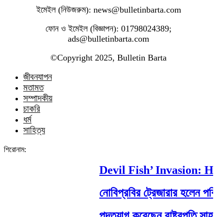
ইমেইল (নিউজরুম): news@bulletinbarta.com
ফোন ও ইমেইল (বিজ্ঞাপন): 01798024389;
ads@bulletinbarta.com
©️Copyright 2025, Bulletin Barta
জীবনযাপন
মতামত
সম্পাদকীয়
চাকরি
ধর্ম
সাহিত্য
শিরোনাম:
Devil Fish’ Invasion: How 
নোবিপ্রবির ট্রেজারার হলেন পবিপ্রব
পদত্যাগ করেছেন রাষ্ট্রপতি সাহাবুদ্দি