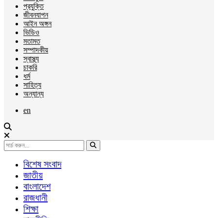
প্রযুক্তি
জীবনযাপন
আইন অঙ্গন
ভিডিও
মতামত
সম্পাদকীয়
স্বাস্থ্য
চাকরি
ধর্ম
সাহিত্য
অন্যান্য
en
বিশেষ সংবাদ
জাতীয়
বাংলাদেশ
রাজধানী
শিক্ষা