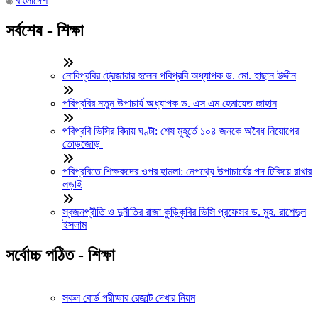
বাংলাদেশ
সর্বশেষ - শিক্ষা
নোবিপ্রবির ট্রেজারার হলেন পবিপ্রবি অধ্যাপক ড. মো. হাছান উদ্দীন
পবিপ্রবির নতুন উপাচার্য অধ্যাপক ড. এস এম হেমায়েত জাহান
পবিপ্রবি ভিসির বিদায় ঘণ্টা: শেষ মুহূর্তে ১০৪ জনকে অবৈধ নিয়োগের
তোড়জোড়
পবিপ্রবিতে শিক্ষকদের ওপর হামলা: নেপথ্যে উপাচার্যের পদ টিকিয়ে রাখার
লড়াই
স্বজনপ্রীতি ও দুর্নীতির রাজা কুড়িকৃবির ভিসি প্রফেসর ড. মুহ. রাশেদুল
ইসলাম
সর্বোচ্চ পঠিত - শিক্ষা
সকল বোর্ড পরীক্ষার রেজাল্ট দেখার নিয়ম