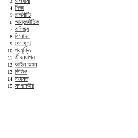
রাজধানী
শিক্ষা
রাজনীতি
আন্তর্জাতিক
বাণিজ্য
বিনোদন
খেলাধুলা
প্রযুক্তি
জীবনযাপন
আইন অঙ্গন
ভিডিও
মতামত
সম্পাদকীয়