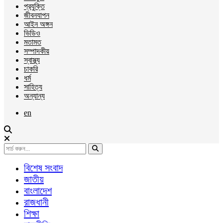
প্রযুক্তি
জীবনযাপন
আইন অঙ্গন
ভিডিও
মতামত
সম্পাদকীয়
স্বাস্থ্য
চাকরি
ধর্ম
সাহিত্য
অন্যান্য
en
বিশেষ সংবাদ
জাতীয়
বাংলাদেশ
রাজধানী
শিক্ষা