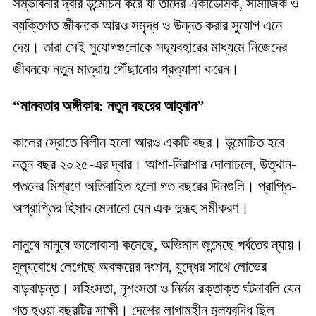
সম্ভাবনার দ্বার উন্মোচন করে যা তাদের একাডেমিক, সামাজিক ও
ব্যক্তিগত জীবনকে আরও সমৃদ্ধ ও উন্নত করার সুযোগ এনে
দেয়। তারা সেই সুযোগগুলোকে সদ্ব্যবহারের মাধ্যমে নিজেদের
জীবনকে নতুন মাত্রায় পৌঁছানোর প্রত্যাশা করেন।
“মানবতার অঙ্গীকার: নতুন বছরের আহ্বান”
কালের স্রোতে বিলীন হলো আরও একটি বছর। উন্মোচিত হবে
নতুন বছর ২০২৫-এর দ্বার। আশা-নিরাশার দোলাচলে, উত্থান-
পতনের মিশ্রণে অতিবাহিত হলো গত বছরের দিনগুলি। প্রাপ্তি-
অপ্রাপ্তির হিসাব মেলানো যেন এক দুরূহ সমীকরণ।
মানুষে মানুষে ভালোবাসা কমেছে, অভিমান জন্মেছে পর্বতের ন্যায়।
মূল্যবোধে লেগেছে অবক্ষয়ের দংশন, যুদ্ধের সাথে লোভের
বাড়বাড়ন্ত। সহিংসতা, নৃশংসতা ও নির্মম রক্তাক্ত ঘটনাবলি যেন
গত হওয়া বছরটির সাক্ষী। দেশের লাগামহীন মূল্যবৃদ্ধি ছিল