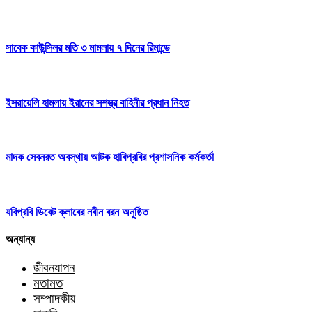
সাবেক কাউন্সিলর মতি ৩ মামলায় ৭ দিনের রিমান্ডে
ইসরায়েলি হামলায় ইরানের সশস্ত্র বাহিনীর প্রধান নিহত
মাদক সেবনরত অবস্থায় আটক হাবিপ্রবির প্রশাসনিক কর্মকর্তা
যবিপ্রবি ডিবেট ক্লাবের নবীন বরন অনুষ্ঠিত
অন্যান্য
জীবনযাপন
মতামত
সম্পাদকীয়