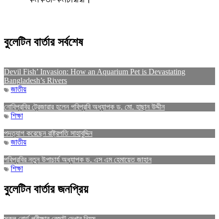
বুলেটিন বার্তার সর্বশেষ
Devil Fish’ Invasion: How an Aquarium Pet is Devastating
Bangladesh’s Rivers
জাতীয়
নোবিপ্রবির ট্রেজারার হলেন পবিপ্রবি অধ্যাপক ড. মো. হাছান উদ্দীন
শিক্ষা
পদত্যাগ করেছেন রাষ্ট্রপতি সাহাবুদ্দিন
জাতীয়
পবিপ্রবির নতুন উপাচার্য অধ্যাপক ড. এস এম হেমায়েত জাহান
শিক্ষা
বুলেটিন বার্তার জনপ্রিয়
সকল বোর্ড পরীক্ষার রেজাল্ট দেখার নিয়ম