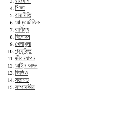
রাজধানী
শিক্ষা
রাজনীতি
আন্তর্জাতিক
বাণিজ্য
বিনোদন
খেলাধুলা
প্রযুক্তি
জীবনযাপন
আইন অঙ্গন
ভিডিও
মতামত
সম্পাদকীয়