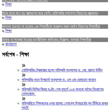
শিক্ষা
মাঝে মাঝে মনে হয় আত্মহত্যা করে ফেলি: হাবিপ্রবির স্থাপত্য বিভাগের আত্মকথন
শিক্ষা
বক্তব্য মনঃপুত না হওয়ায় এক শিক্ষার্থীকে অবরুদ্ধ করল আইন বিভাগের শিক্ষার্থীরা
শিক্ষা
থামছে না সব্বেজ টাওয়ার ছাত্রীনিবাস মালিকের দৌরাত্ম্য: অসহায় শিক্ষার্থীরা
বাংলাদেশ
সর্বশেষ - শিক্ষা
নোবিপ্রবির ট্রেজারার হলেন পবিপ্রবি অধ্যাপক ড. মো. হাছান উদ্দীন
পবিপ্রবির নতুন উপাচার্য অধ্যাপক ড. এস এম হেমায়েত জাহান
পবিপ্রবি ভিসির বিদায় ঘণ্টা: শেষ মুহূর্তে ১০৪ জনকে অবৈধ নিয়োগের
তোড়জোড়
পবিপ্রবিতে শিক্ষকদের ওপর হামলা: নেপথ্যে উপাচার্যের পদ টিকিয়ে রাখার
লড়াই