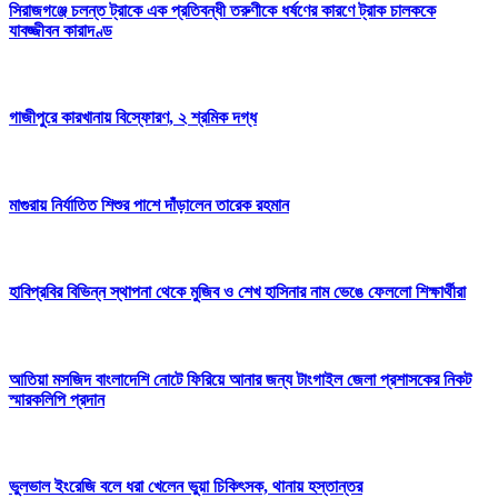
সিরাজগঞ্জে চলন্ত ট্রাকে এক প্রতিবন্ধী তরুণীকে ধর্ষণের কারণে ট্রাক চালককে
যাবজ্জীবন কারাদণ্ড
গাজীপুরে কারখানায় বিস্ফোরণ, ২ শ্রমিক দগ্ধ
মাগুরায় নির্যাতিত শিশুর পাশে দাঁড়ালেন তারেক রহমান
হাবিপ্রবির বিভিন্ন স্থাপনা থেকে মুজিব ও শেখ হাসিনার নাম ভেঙে ফেললো শিক্ষার্থীরা
আতিয়া মসজিদ বাংলাদেশি নোটে ফিরিয়ে আনার জন্য টাংগাইল জেলা প্রশাসকের নিকট
স্মারকলিপি প্রদান
ভুলভাল ইংরেজি বলে ধরা খেলেন ভুয়া চিকিৎসক, থানায় হস্তান্তর