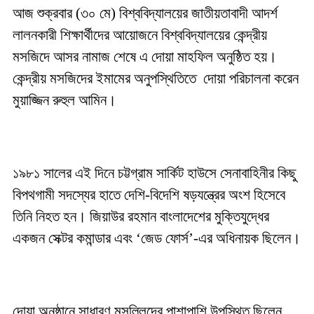
আজ শুক্রবার (৩০ মে) বিশ্ববিদ্যালয়ের জাতীয়তাবাদী আদর্শ
লালনকারী শিক্ষার্থীদের আয়োজনে বিশ্ববিদ্যালয়ের কেন্দ্রীয়
মসজিদে আসর নামাজ শেষে এ দোয়া মাহফিল অনুষ্ঠিত হয়।
কেন্দ্রীয় মসজিদের ইমামের অনুপস্থিতিতে দোয়া পরিচালনা করেন
মুয়াজ্জিন রুহুল আমিন।
১৯৮১ সালের এই দিনে চট্টগ্রাম সার্কিট হাউসে সেনাবাহিনীর কিছু
বিপথগামী সদস্যের হাতে দেশি-বিদেশি ষড়যন্ত্রের অংশ হিসেবে
তিনি নিহত হন। জিয়াউর রহমান বাংলাদেশের মুক্তিযুদ্ধের
একজন সেক্টর কমান্ডার এবং ‘জেড ফোর্স’-এর অধিনায়ক ছিলেন।
দোয়া অনুষ্ঠানে সাধারণ মুসল্লিদের পাশাপাশি উপস্থিত ছিলেন