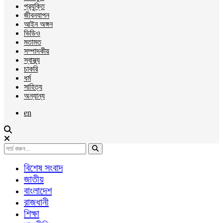
প্রযুক্তি
জীবনযাপন
আইন অঙ্গন
ভিডিও
মতামত
সম্পাদকীয়
স্বাস্থ্য
চাকরি
ধর্ম
সাহিত্য
অন্যান্য
en
বিশেষ সংবাদ
জাতীয়
বাংলাদেশ
রাজধানী
শিক্ষা