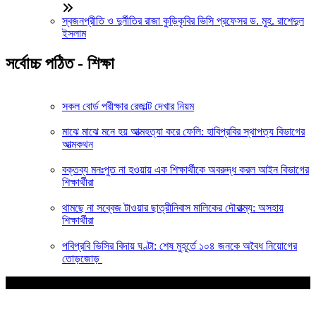
স্বজনপ্রীতি ও দুর্নীতির রাজা কুড়িকৃবির ভিসি প্রফেসর ড. মুহ. রাশেদুল
ইসলাম
সর্বোচ্চ পঠিত - শিক্ষা
সকল বোর্ড পরীক্ষার রেজাল্ট দেখার নিয়ম
মাঝে মাঝে মনে হয় আত্মহত্যা করে ফেলি: হাবিপ্রবির স্থাপত্য বিভাগের
আত্মকথন
বক্তব্য মনঃপুত না হওয়ায় এক শিক্ষার্থীকে অবরুদ্ধ করল আইন বিভাগের
শিক্ষার্থীরা
থামছে না সব্বেজ টাওয়ার ছাত্রীনিবাস মালিকের দৌরাত্ম্য: অসহায়
শিক্ষার্থীরা
পবিপ্রবি ভিসির বিদায় ঘণ্টা: শেষ মুহূর্তে ১০৪ জনকে অবৈধ নিয়োগের
তোড়জোড়
আপনার জন্য নির্বাচিত