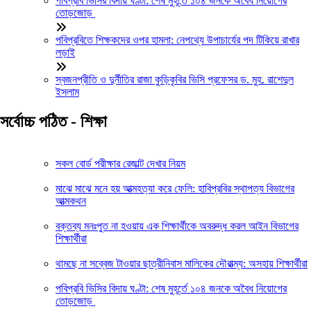
পবিপ্রবি ভিসির বিদায় ঘণ্টা: শেষ মুহূর্তে ১০৪ জনকে অবৈধ নিয়োগের
তোড়জোড়
পবিপ্রবিতে শিক্ষকদের ওপর হামলা: নেপথ্যে উপাচার্যের পদ টিকিয়ে রাখার
লড়াই
স্বজনপ্রীতি ও দুর্নীতির রাজা কুড়িকৃবির ভিসি প্রফেসর ড. মুহ. রাশেদুল
ইসলাম
সর্বোচ্চ পঠিত - শিক্ষা
সকল বোর্ড পরীক্ষার রেজাল্ট দেখার নিয়ম
মাঝে মাঝে মনে হয় আত্মহত্যা করে ফেলি: হাবিপ্রবির স্থাপত্য বিভাগের
আত্মকথন
বক্তব্য মনঃপুত না হওয়ায় এক শিক্ষার্থীকে অবরুদ্ধ করল আইন বিভাগের
শিক্ষার্থীরা
থামছে না সব্বেজ টাওয়ার ছাত্রীনিবাস মালিকের দৌরাত্ম্য: অসহায় শিক্ষার্থীরা
পবিপ্রবি ভিসির বিদায় ঘণ্টা: শেষ মুহূর্তে ১০৪ জনকে অবৈধ নিয়োগের
তোড়জোড়