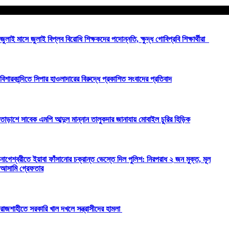
আপনার জন্য নির্বাচিত
জুলাই মাসে জুলাই বিপ্লব বিরোধি শিক্ষকদের পদোন্নতি, ক্ষুদ্ধ গোবিপ্রবি শিক্ষার্থীরা
বিশারকান্দিতে সিপার হাওলাদারের বিরুদ্ধে প্রকাশিত সংবাদের প্রতিবাদ
তাড়াশে সাবেক এমপি আব্দুল মান্নান তালুকদার জানাযায় মোবাইল চুরির হিড়িক
নাগেশ্বরীতে ইয়াবা ফাঁসানোর চক্রান্ত ভেস্তে দিল পুলিশ: নিরপরাধ ২ জন মুক্ত, মূল
আসামি গ্রেফতার
রাজশাহীতে সরকারি খাল দখলে সন্ত্রাসীদের হামলা