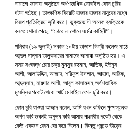
নামাজে জানাযা অনুষ্ঠানে অর্ধশতাধিক মোবাইল ফোন চুরির
ঘটনা ঘটেছে। তাৎক্ষণিক বিষয়টি হাজার হাজার মানুষের মধ্যে
বিরূপ প্রতিক্রিয়া সৃষ্টি করে। ভুক্তভোগী অনেক ব্যক্তিকে
বলতে শোনা গেছে, “চোরে না শোনে ধর্মের কাহিনী”।
শনিবার (১৯ জুলাই) সকাল ১০টায় তাড়াশ ডিগ্রী কলেজ মাঠে
আব্দুল মান্নান তালুকদারের নামাজে জানাযা অনুষ্ঠিত হয়। এ
সময় সংঘবদ্ধ চোর চক্র মুনসুর রহমান, আতিক, ইউনুস
আলী, আলাউদ্দিন, আজাদ, শরিফুল ইসলাম, আহাদ, আরিফ,
আব্দুল্লাহ, হায়দার আলী, আবুল কালামসহ অর্ধশতাধিক
মুসল্লির পকেট থেকে স্মার্ট মোবাইল ফোন চুরি করে।
ফোন চুরি যাওয়া আজাদ বলেন, আমি যখন কফিনে পুস্পস্তবক
অর্পণ করি তখনই অনুভব করি আমার পাঞ্জাবীর পকেট থেকে
কেউ একজন ফোন বের করে নিলেন। কিন্তু প্রচন্ড ভীড়ের