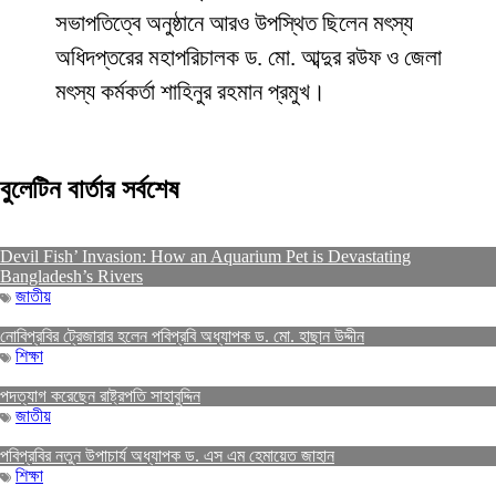
সভাপতিত্বে অনুষ্ঠানে আরও উপস্থিত ছিলেন মৎস্য
অধিদপ্তরের মহাপরিচালক ড. মো. আব্দুর রউফ ও জেলা
মৎস্য কর্মকর্তা শাহিনুর রহমান প্রমুখ।
বুলেটিন বার্তার সর্বশেষ
Devil Fish’ Invasion: How an Aquarium Pet is Devastating
Bangladesh’s Rivers
জাতীয়
নোবিপ্রবির ট্রেজারার হলেন পবিপ্রবি অধ্যাপক ড. মো. হাছান উদ্দীন
শিক্ষা
পদত্যাগ করেছেন রাষ্ট্রপতি সাহাবুদ্দিন
জাতীয়
পবিপ্রবির নতুন উপাচার্য অধ্যাপক ড. এস এম হেমায়েত জাহান
শিক্ষা