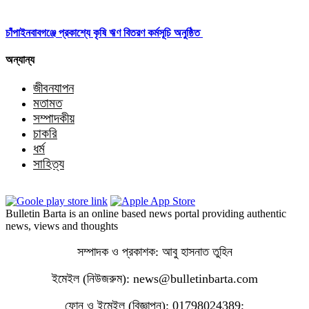
চাঁপাইনবাবগঞ্জে প্রকাশ্যে কৃষি ঋণ বিতরণ কর্মসূচি অনুষ্ঠিত
অন্যান্য
জীবনযাপন
মতামত
সম্পাদকীয়
চাকরি
ধর্ম
সাহিত্য
Bulletin Barta is an online based news portal providing authentic
news, views and thoughts
সম্পাদক ও প্রকাশক: আবু হাসনাত তুহিন
ইমেইল (নিউজরুম): news@bulletinbarta.com
ফোন ও ইমেইল (বিজ্ঞাপন): 01798024389;