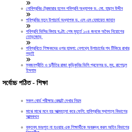
নোবিপ্রবির ট্রেজারার হলেন পবিপ্রবি অধ্যাপক ড. মো. হাছান উদ্দীন
পবিপ্রবির নতুন উপাচার্য অধ্যাপক ড. এস এম হেমায়েত জাহান
পবিপ্রবি ভিসির বিদায় ঘণ্টা: শেষ মুহূর্তে ১০৪ জনকে অবৈধ নিয়োগের
তোড়জোড়
পবিপ্রবিতে শিক্ষকদের ওপর হামলা: নেপথ্যে উপাচার্যের পদ টিকিয়ে রাখার
লড়াই
স্বজনপ্রীতি ও দুর্নীতির রাজা কুড়িকৃবির ভিসি প্রফেসর ড. মুহ. রাশেদুল
ইসলাম
সর্বোচ্চ পঠিত - শিক্ষা
সকল বোর্ড পরীক্ষার রেজাল্ট দেখার নিয়ম
মাঝে মাঝে মনে হয় আত্মহত্যা করে ফেলি: হাবিপ্রবির স্থাপত্য বিভাগের
আত্মকথন
বক্তব্য মনঃপুত না হওয়ায় এক শিক্ষার্থীকে অবরুদ্ধ করল আইন বিভাগের