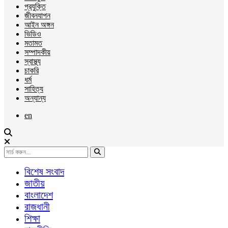
প্রযুক্তি
জীবনযাপন
আইন অঙ্গন
ভিডিও
মতামত
সম্পাদকীয়
স্বাস্থ্য
চাকরি
ধর্ম
সাহিত্য
অন্যান্য
en
বিশেষ সংবাদ
জাতীয়
বাংলাদেশ
রাজধানী
শিক্ষা