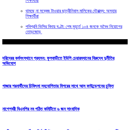
শিক্ষার্থীরা
থামছে না সব্বেজ টাওয়ার ছাত্রীনিবাস মালিকের দৌরাত্ম্য: অসহায়
শিক্ষার্থীরা
পবিপ্রবি ভিসির বিদায় ঘণ্টা: শেষ মুহূর্তে ১০৪ জনকে অবৈধ নিয়োগের
তোড়জোড়
আপনার জন্য নির্বাচিত
দরিদ্রের কর্মসংস্থানে প্রহসন: ফুলবাড়ীতে ইউপি চেয়ারম্যানের বিরুদ্ধে দুর্নীতির
অভিযোগ
গাজার শরনার্থীদের চিকিৎসা সহযোগিতায় মিশরের সাথে আস ফাউন্ডেশনের চুক্তি
নাগেশ্বরী বিএনপির নব গঠিত কমিটিতে ৬ জন সাংবাদিক