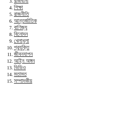
রাজধানী
শিক্ষা
রাজনীতি
আন্তর্জাতিক
বাণিজ্য
বিনোদন
খেলাধুলা
প্রযুক্তি
জীবনযাপন
আইন অঙ্গন
ভিডিও
মতামত
সম্পাদকীয়