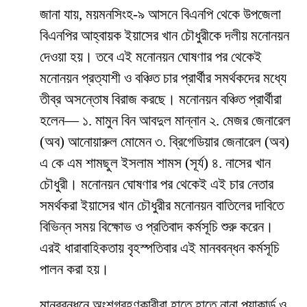
জানা যায়, ময়মনসিংহ-৯ আসনে বিএনপি থেকে উপজেলা
বিএনপির আহ্বায়ক ইয়াসের খান চৌধুরীকে দলীয় মনোনয়ন
দেওয়া হয়। তবে এই মনোনয়ন ঘোষণার পর থেকেই
মনোনয়ন প্রত্যাশী ও বঞ্চিত চার প্রার্থীর সমর্থকদের মধ্যে
তীব্র অসন্তোষ বিরাজ করছে। মনোনয়ন বঞ্চিত প্রার্থীরা
হলেন— ১. মামুন বিন আবদুল মান্নান ২. মেজর জেনারেল
(অব) আনোয়ারুল মোমেন ৩. ব্রিগেডিয়ার জেনারেল (অব)
এ কে এম শামছুল ইসলাম শামস (সূর্য) ৪. নাসের খান
চৌধুরী। মনোনয়ন ঘোষণার পর থেকেই এই চার নেতার
সমর্থকরা ইয়াসের খান চৌধুরীর মনোনয়ন বাতিলের দাবিতে
বিভিন্ন সময় বিক্ষোভ ও প্রতিবাদ কর্মসূচি শুরু করেন।
এরই ধারাবাহিকতায় বৃহস্পতিবার এই মানববন্ধন কর্মসূচি
পালন করা হয়।
মানববন্ধনে অংশগ্রহণকারীরা হাতে হাতে নানা প্ল্যাকার্ড ও