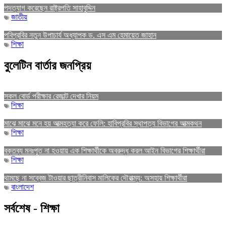
পদত্যাগ করেছেন রাষ্ট্রপতি সাহাবুদ্দিন
জাতীয়
পবিপ্রবির নতুন উপাচার্য অধ্যাপক ড. এস এম হেমায়েত জাহান
শিক্ষা
বুলেটিন বার্তার জনপ্রিয়
সকল বোর্ড পরীক্ষার রেজাল্ট দেখার নিয়ম
শিক্ষা
মাঝে মাঝে মনে হয় আত্মহত্যা করে ফেলি: হাবিপ্রবির স্থাপত্য বিভাগের আত্মকথন
শিক্ষা
বক্তব্য মনঃপুত না হওয়ায় এক শিক্ষার্থীকে অবরুদ্ধ করল আইন বিভাগের শিক্ষার্থীরা
শিক্ষা
থামছে না সব্বেজ টাওয়ার ছাত্রীনিবাস মালিকের দৌরাত্ম্য: অসহায় শিক্ষার্থীরা
বাংলাদেশ
সর্বশেষ - শিক্ষা