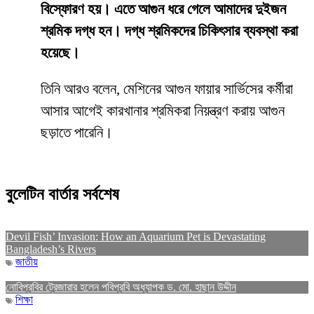
বিস্ফোরণ হয়। এতে আগুন ধরে গেলে আমাদের দুইজন
শ্রমিক দগ্ধ হন। দগ্ধ শ্রমিকদের চিকিৎসার ব্যবস্থা করা
হয়েছে।
তিনি আরও বলেন, মেশিনের আগুন ফায়ার সার্ভিসের কর্মীরা
আসার আগেই কারখানার শ্রমিকরা নিয়ন্ত্রণ করায় আগুন
ছড়াতে পারেনি।
বুলেটিন বার্তার সর্বশেষ
Devil Fish’ Invasion: How an Aquarium Pet is Devastating
Bangladesh’s Rivers
জাতীয়
নোবিপ্রবির ট্রেজারার হলেন পবিপ্রবি অধ্যাপক ড. মো. হাছান উদ্দীন
শিক্ষা