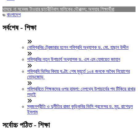
থামছে না সব্বেজ টাওয়ার ছাত্রীনিবাস মালিকের দৌরাত্ম্য: অসহায় শিক্ষার্থীরা
বাংলাদেশ
সর্বশেষ - শিক্ষা
নোবিপ্রবির ট্রেজারার হলেন পবিপ্রবি অধ্যাপক ড. মো. হাছান উদ্দীন
পবিপ্রবির নতুন উপাচার্য অধ্যাপক ড. এস এম হেমায়েত জাহান
পবিপ্রবি ভিসির বিদায় ঘণ্টা: শেষ মুহূর্তে ১০৪ জনকে অবৈধ নিয়োগের
তোড়জোড়
পবিপ্রবিতে শিক্ষকদের ওপর হামলা: নেপথ্যে উপাচার্যের পদ টিকিয়ে রাখার
লড়াই
স্বজনপ্রীতি ও দুর্নীতির রাজা কুড়িকৃবির ভিসি প্রফেসর ড. মুহ. রাশেদুল
ইসলাম
সর্বোচ্চ পঠিত - শিক্ষা