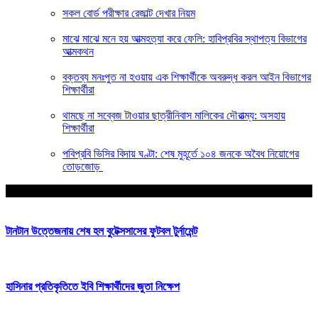
সকল বোর্ড পরীক্ষার রেজাল্ট দেখার নিয়ম
মাঝে মাঝে মনে হয় আত্মহত্যা করে ফেলি: হাবিপ্রবির স্থাপত্য বিভাগের
আত্মকথন
বক্তব্য মনঃপুত না হওয়ায় এক শিক্ষার্থীকে অবরুদ্ধ করল আইন বিভাগের
শিক্ষার্থীরা
থামছে না সব্বেজ টাওয়ার ছাত্রীনিবাস মালিকের দৌরাত্ম্য: অসহায়
শিক্ষার্থীরা
পবিপ্রবি ভিসির বিদায় ঘণ্টা: শেষ মুহূর্তে ১০৪ জনকে অবৈধ নিয়োগের
তোড়জোড়
আপনার জন্য নির্বাচিত
টানটান উত্তেজনায় শেষ হল বুটেক্সসাসের ফুটবল টুর্নামেন্ট
হাসিনার প্রতিকৃতিতে ইবি শিক্ষার্থীদের জুতা নিক্ষেপ