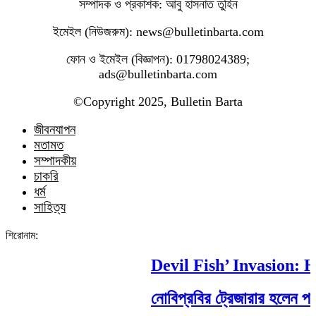
সম্পাদক ও প্রকাশক: আবু হাসনাত তুহিন
ইমেইল (নিউজরুম): news@bulletinbarta.com
ফোন ও ইমেইল (বিজ্ঞাপন): 01798024389;
ads@bulletinbarta.com
©️Copyright 2025, Bulletin Barta
জীবনযাপন
মতামত
সম্পাদকীয়
চাকরি
ধর্ম
সাহিত্য
শিরোনাম:
Devil Fish’ Invasion: H
নোবিপ্রবির ট্রেজারার হলেন পবিপ্