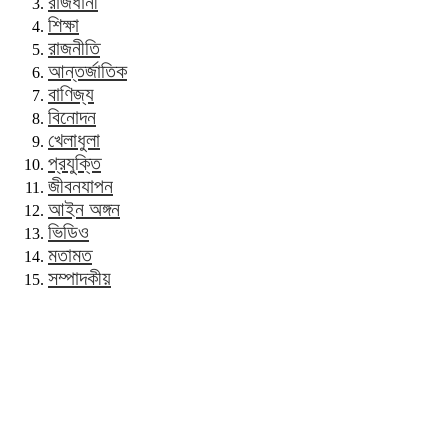
রাজধানী
শিক্ষা
রাজনীতি
আন্তর্জাতিক
বাণিজ্য
বিনোদন
খেলাধুলা
প্রযুক্তি
জীবনযাপন
আইন অঙ্গন
ভিডিও
মতামত
সম্পাদকীয়