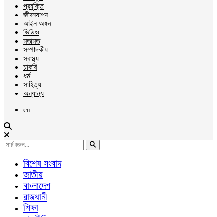
প্রযুক্তি
জীবনযাপন
আইন অঙ্গন
ভিডিও
মতামত
সম্পাদকীয়
স্বাস্থ্য
চাকরি
ধর্ম
সাহিত্য
অন্যান্য
en
বিশেষ সংবাদ
জাতীয়
বাংলাদেশ
রাজধানী
শিক্ষা