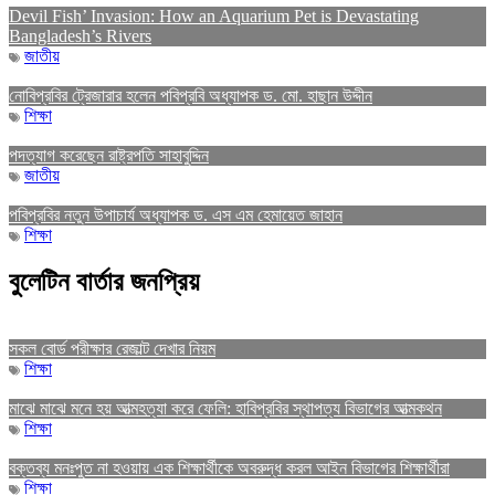
Devil Fish’ Invasion: How an Aquarium Pet is Devastating
Bangladesh’s Rivers
জাতীয়
নোবিপ্রবির ট্রেজারার হলেন পবিপ্রবি অধ্যাপক ড. মো. হাছান উদ্দীন
শিক্ষা
পদত্যাগ করেছেন রাষ্ট্রপতি সাহাবুদ্দিন
জাতীয়
পবিপ্রবির নতুন উপাচার্য অধ্যাপক ড. এস এম হেমায়েত জাহান
শিক্ষা
বুলেটিন বার্তার জনপ্রিয়
সকল বোর্ড পরীক্ষার রেজাল্ট দেখার নিয়ম
শিক্ষা
মাঝে মাঝে মনে হয় আত্মহত্যা করে ফেলি: হাবিপ্রবির স্থাপত্য বিভাগের আত্মকথন
শিক্ষা
বক্তব্য মনঃপুত না হওয়ায় এক শিক্ষার্থীকে অবরুদ্ধ করল আইন বিভাগের শিক্ষার্থীরা
শিক্ষা