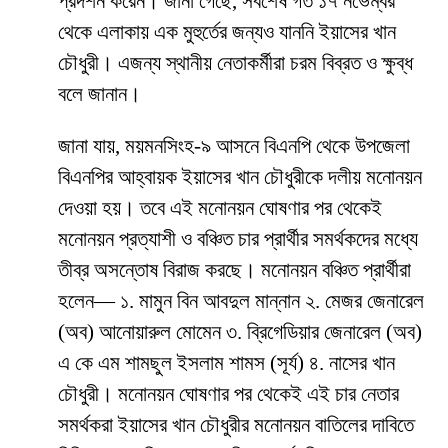
প্রদর্শন করেন। জানা গেছে, সর্বশেষ গত ১৭ নভেম্বর
থেকে এলাকায় এক মুহুর্তের জন্যও যাননি ইয়াসের খান
চৌধুরী। এজন্য স্থানীয় নেতাকর্মীরা চরম বিব্রত ও ক্ষুব্ধ
বলে জানান।
জানা যায়, ময়মনসিংহ-৯ আসনে বিএনপি থেকে উপজেলা
বিএনপির আহ্বায়ক ইয়াসের খান চৌধুরীকে দলীয় মনোনয়ন
দেওয়া হয়। তবে এই মনোনয়ন ঘোষণার পর থেকেই
মনোনয়ন প্রত্যাশী ও বঞ্চিত চার প্রার্থীর সমর্থকদের মধ্যে
তীব্র অসন্তোষ বিরাজ করছে। মনোনয়ন বঞ্চিত প্রার্থীরা
হলেন— ১. মামুন বিন আবদুল মান্নান ২. মেজর জেনারেল
(অব) আনোয়ারুল মোমেন ৩. ব্রিগেডিয়ার জেনারেল (অব)
এ কে এম শামছুল ইসলাম শামস (সূর্য) ৪. নাসের খান
চৌধুরী। মনোনয়ন ঘোষণার পর থেকেই এই চার নেতার
সমর্থকরা ইয়াসের খান চৌধুরীর মনোনয়ন বাতিলের দাবিতে