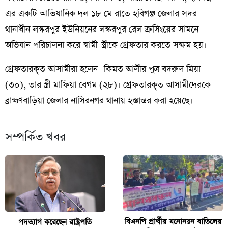
এর একটি আভিযানিক দল ১৮ মে রাতে হবিগঞ্জ জেলার সদর
থানাধীন লস্করপুর ইউনিয়নের লস্করপুর রেল ক্রসিংয়ের সামনে
অভিযান পরিচালনা করে স্বামী-স্ত্রীকে গ্রেফতার করতে সক্ষম হয়।
গ্রেফতারকৃত আসামীরা হলেন- কিমত আলীর পুত্র বদরুল মিয়া
(৩০), তার স্ত্রী মাফিয়া বেগম (২৮)। গ্রেফতারকৃত আসামীদেরকে
ব্রাহ্মণবাড়িয়া জেলার নাসিরনগর থানায় হস্তান্তর করা হয়েছে।
সম্পর্কিত খবর
বিএনপি প্রার্থীর মনোনয়ন বাতিলের
পদত্যাগ করেছেন রাষ্ট্রপতি