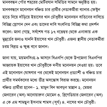
মানববন্ধন পৌর শহরের মোটরযান সমিতির সামনে অনুষ্ঠিত হয়।
মানববন্ধনে মনোনয়ন বঞ্চিত চার প্রার্থীর নেতাকর্মীরা ব্যানার-ফেস্টুন
হাতে নিয়ে দাঁড়িয়ে ইয়াসের খান চৌধুরীর মনোনয়ন বাতিলের দাবিতে
বিভিন্ন স্লোগান দেন এবং তাদের দাবি সংবলিত বিভিন্ন কথা প্রদর্শন
করেন। জানা গেছে, সর্বশেষ গত ১৭ নভেম্বর থেকে এলাকায় এক
মুহুর্তের জন্যও যাননি ইয়াসের খান চৌধুরী। এজন্য স্থানীয় নেতাকর্মীরা
চরম বিব্রত ও ক্ষুব্ধ বলে জানান।
জানা যায়, ময়মনসিংহ-৯ আসনে বিএনপি থেকে উপজেলা বিএনপির
আহ্বায়ক ইয়াসের খান চৌধুরীকে দলীয় মনোনয়ন দেওয়া হয়। তবে
এই মনোনয়ন ঘোষণার পর থেকেই মনোনয়ন প্রত্যাশী ও বঞ্চিত চার
প্রার্থীর সমর্থকদের মধ্যে তীব্র অসন্তোষ বিরাজ করছে। মনোনয়ন
বঞ্চিত প্রার্থীরা হলেন— ১. মামুন বিন আবদুল মান্নান ২. মেজর
জেনারেল (অব) আনোয়ারুল মোমেন ৩. ব্রিগেডিয়ার জেনারেল (অব)
এ কে এম শামছুল ইসলাম শামস (সূর্য) ৪. নাসের খান চৌধুরী।