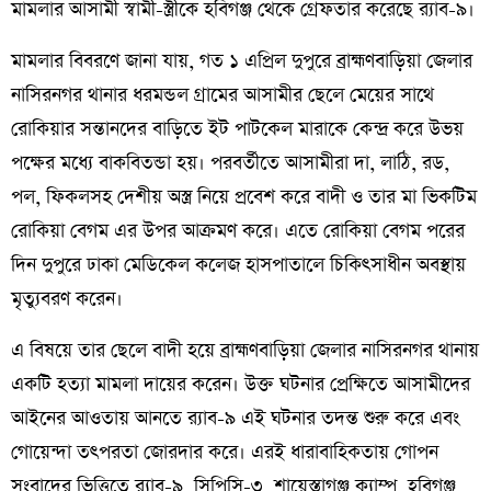
মামলার আসামী স্বামী-স্ত্রীকে হবিগঞ্জ থেকে গ্রেফতার করেছে র‌্যাব-৯।
মামলার বিবরণে জানা যায়, গত ১ এপ্রিল দুপুরে ব্রাহ্মণবাড়িয়া জেলার
নাসিরনগর থানার ধরমন্ডল গ্রামের আসামীর ছেলে মেয়ের সাথে
রোকিয়ার সন্তানদের বাড়িতে ইট পাটকেল মারাকে কেন্দ্র করে উভয়
পক্ষের মধ্যে বাকবিতন্ডা হয়। পরবর্তীতে আসামীরা দা, লাঠি, রড,
পল, ফিকলসহ দেশীয় অস্ত্র নিয়ে প্রবেশ করে বাদী ও তার মা ভিকটিম
রোকিয়া বেগম এর উপর আক্রমণ করে। এতে রোকিয়া বেগম পরের
দিন দুপুরে ঢাকা মেডিকেল কলেজ হাসপাতালে চিকিৎসাধীন অবস্থায়
মৃত্যুবরণ করেন।
এ বিষয়ে তার ছেলে বাদী হয়ে ব্রাহ্মণবাড়িয়া জেলার নাসিরনগর থানায়
একটি হত্যা মামলা দায়ের করেন। উক্ত ঘটনার প্রেক্ষিতে আসামীদের
আইনের আওতায় আনতে র‌্যাব-৯ এই ঘটনার তদন্ত শুরু করে এবং
গোয়েন্দা তৎপরতা জোরদার করে। এরই ধারাবাহিকতায় গোপন
সংবাদের ভিত্তিতে র‌্যাব-৯, সিপিসি-৩, শায়েস্তাগঞ্জ ক্যাম্প, হবিগঞ্জ