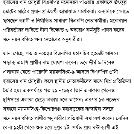
ইয়াসের খান চৌধুরী বিএনপির মনোনয়ন পাওয়ায় একদিকে উৎফুল্ল
ভোটের মাঠের প্রধান প্রতিদ্বন্দ্বী জামায়াত সমর্থকরা। অন্যদিকে ক্ষোভে
ফুসছেন ত্যাগী ও নির্যাতিত সাধারণ বিএনপি নেতাকর্মীরা। মনোনয়ন
পরিবর্তনের দাবিতে টানা বিক্ষোভ ও অবরোধ কর্মসূচি পালন করেন
মনোনয়ন বঞ্চিত অন্য নেতাদের অনুসারীরা।
জানা গেছে, গত ৩ নভেম্বর বিএনপির মহাসচিব ২৩৬টি আসনে
সম্ভাব্য এমপি প্রার্থীর নাম ঘোষণা করেন। তবে দীর্ঘ ৯ দিনেও
এলাকায় যেতে পারেননি ময়মনসিংহ-৯ আসনে বিএনপির প্রার্থী
ইয়াসের খান চৌধুরী। ফলে স্থানীয় নেতাকর্মীদের মাঝে মিশ্র প্রতিক্রিয়া
তৈরি হয়। একপর্যায়ে গত ১১ নভেম্বর তিনি এলাকায় গেলেও
চুপিসারে এলাকা ছেড়ে ঢাকায় চলে আসেন। এরপর ১৩ নভেম্বর
সকালে ময়মনসিংহ-কিশোরগঞ্জ মহাসড়কের নান্দাইল সদরে
মনোনয়ন বঞ্চিত প্রার্থীর অনুসারীরা প্রতিবাদী সমাবেশ করেন। সেদিন
বেলা ১২টা থেকে শুরু হয়ে দুপুর ১টা পর্যন্ত প্রায় ঘণ্টাব্যাপী এই