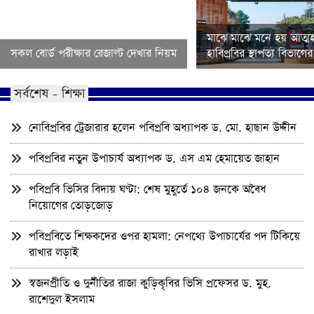
মাঝে মাঝে মনে হয় আত্মহ
সকল বোর্ড পরীক্ষার রেজাল্ট দেখার নিয়ম
হাবিপ্রবির স্থাপত্য বিভাগ
সর্বশেষ - শিক্ষা
নোবিপ্রবির ট্রেজারার হলেন পবিপ্রবি অধ্যাপক ড. মো. হাছান উদ্দীন
পবিপ্রবির নতুন উপাচার্য অধ্যাপক ড. এস এম হেমায়েত জাহান
পবিপ্রবি ভিসির বিদায় ঘণ্টা: শেষ মুহূর্তে ১০৪ জনকে অবৈধ
নিয়োগের তোড়জোড়
পবিপ্রবিতে শিক্ষকদের ওপর হামলা: নেপথ্যে উপাচার্যের পদ টিকিয়ে
রাখার লড়াই
স্বজনপ্রীতি ও দুর্নীতির রাজা কুড়িকৃবির ভিসি প্রফেসর ড. মুহ.
রাশেদুল ইসলাম