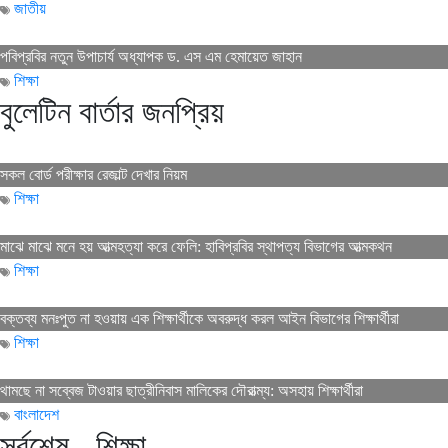
জাতীয়
পবিপ্রবির নতুন উপাচার্য অধ্যাপক ড. এস এম হেমায়েত জাহান
শিক্ষা
বুলেটিন বার্তার জনপ্রিয়
সকল বোর্ড পরীক্ষার রেজাল্ট দেখার নিয়ম
শিক্ষা
মাঝে মাঝে মনে হয় আত্মহত্যা করে ফেলি: হাবিপ্রবির স্থাপত্য বিভাগের আত্মকথন
শিক্ষা
বক্তব্য মনঃপুত না হওয়ায় এক শিক্ষার্থীকে অবরুদ্ধ করল আইন বিভাগের শিক্ষার্থীরা
শিক্ষা
থামছে না সব্বেজ টাওয়ার ছাত্রীনিবাস মালিকের দৌরাত্ম্য: অসহায় শিক্ষার্থীরা
বাংলাদেশ
সর্বশেষ - শিক্ষা