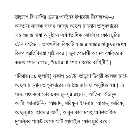
তাড়াশে বিএনপির চেয়ার পার্সনের উপদেষ্টা সিবাজগঞ্জ-৩
আসনের সাবেক সংসদ সদস্য আব্দুল মান্নান তালুকদারের
নামাজে জানাযা অনুষ্ঠানে অর্ধশতাধিক মোবাইল ফোন চুরির
ঘটনা ঘটেছে। তাৎক্ষণিক বিষয়টি হাজার হাজার মানুষের মধ্যে
বিরূপ প্রতিক্রিয়া সৃষ্টি করে। ভুক্তভোগী অনেক ব্যক্তিকে
বলতে শোনা গেছে, “চোরে না শোনে ধর্মের কাহিনী”।
শনিবার (১৯ জুলাই) সকাল ১০টায় তাড়াশ ডিগ্রী কলেজ মাঠে
আব্দুল মান্নান তালুকদারের নামাজে জানাযা অনুষ্ঠিত হয়। এ
সময় সংঘবদ্ধ চোর চক্র মুনসুর রহমান, আতিক, ইউনুস
আলী, আলাউদ্দিন, আজাদ, শরিফুল ইসলাম, আহাদ, আরিফ,
আব্দুল্লাহ, হায়দার আলী, আবুল কালামসহ অর্ধশতাধিক
মুসল্লির পকেট থেকে স্মার্ট মোবাইল ফোন চুরি করে।