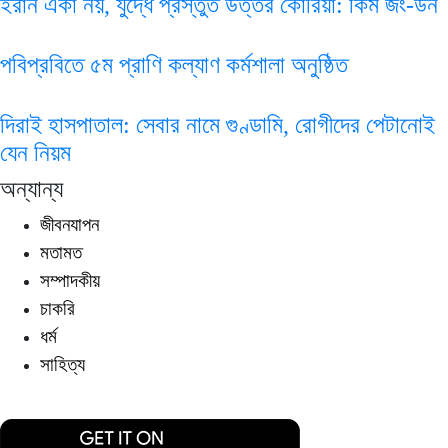
ইরান একা নয়, যুদ্ধে প্রস্তুত উত্তর কোরিয়া: কিম জং-উন
পবিপ্রবিতে ৫ম প্রাণি কল্যাণ কর্মশালা অনুষ্ঠিত
দিরাই হাসপাতাল: সেবার নামে গুণ্ডামি, রোগীদের পেটানোই
যেন নিয়ম
অন্যান্য
জীবনযাপন
মতামত
সম্পাদকীয়
চাকরি
ধর্ম
সাহিত্য