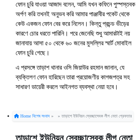
ফোন চুরি যাওয়া আজাদ বলেন, আমি যখন কফিনে পুস্পস্তবক
অর্পণ করি তখনই অনুভব করি আমার পাঞ্জাবীর পকেট থেকে
কেউ একজন ফোন বের করে নিলেন। কিন্তু প্রচন্ড ভীড়ের
কারণে চোর ধরতে পারিনি। পরে জেনেছি শুধু আমারটাই নয়
জানাযায় আসা ৫০ থেকে ৬০ জনের মুসল্লির স্মার্ট মোবাইল
ফোন চুরি গেছে।
এ প্রসঙ্গে তাড়াশ থানার ওসি জিয়াউর রহমান জানান, যে
ব্যক্তিগণ ফোন হারিছেন তারা প্রয়োজণীয় কাগজপত্র সহ
সাধারণ ডায়েরী করলে আইনগত ব্যবস্থা নেয়া হবে।
Home
বিশেষ সংবাদ
»
»
তাড়াশে ইউনিয়ন স্বেচ্ছাসেবক লীগ নেতা গ্রেফতার
তাড়াশে ইউনিয়ন স্বেচ্ছাসেবক লীগ নেতা