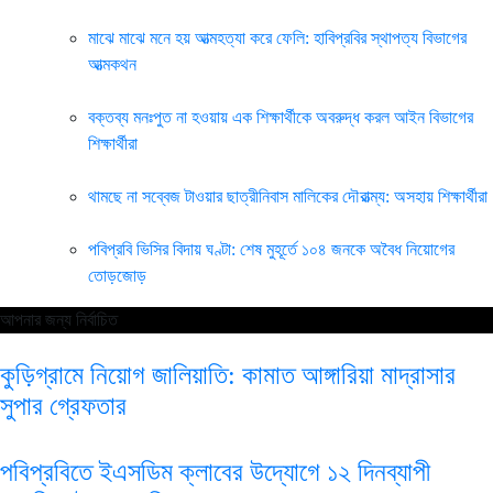
মাঝে মাঝে মনে হয় আত্মহত্যা করে ফেলি: হাবিপ্রবির স্থাপত্য বিভাগের
আত্মকথন
বক্তব্য মনঃপুত না হওয়ায় এক শিক্ষার্থীকে অবরুদ্ধ করল আইন বিভাগের
শিক্ষার্থীরা
থামছে না সব্বেজ টাওয়ার ছাত্রীনিবাস মালিকের দৌরাত্ম্য: অসহায় শিক্ষার্থীরা
পবিপ্রবি ভিসির বিদায় ঘণ্টা: শেষ মুহূর্তে ১০৪ জনকে অবৈধ নিয়োগের
তোড়জোড়
আপনার জন্য নির্বাচিত
কুড়িগ্রামে নিয়োগ জালিয়াতি: কামাত আঙ্গারিয়া মাদ্রাসার
সুপার গ্রেফতার
পবিপ্রবিতে ইএসডিম ক্লাবের উদ্যোগে ১২ দিনব্যাপী