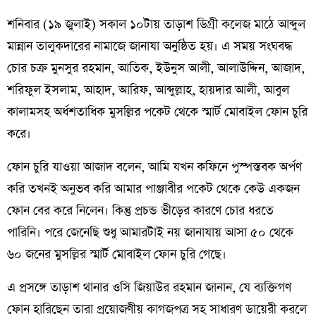
শনিবার (১৯ জুলাই) সকাল ১০টায় তাড়াশ ডিগ্রী কলেজ মাঠে আব্দুল
মান্নান তালুকদারের নামাজে জানাযা অনুষ্ঠিত হয়। এ সময় সংঘবদ্ধ
চোর চক্র মুনসুর রহমান, আতিক, ইউনুস আলী, আলাউদ্দিন, আজাদ,
শরিফুল ইসলাম, আহাদ, আরিফ, আব্দুল্লাহ, হায়দার আলী, আবুল
কালামসহ অর্ধশতাধিক মুসল্লির পকেট থেকে স্মার্ট মোবাইল ফোন চুরি
করে।
ফোন চুরি যাওয়া আজাদ বলেন, আমি যখন কফিনে পুস্পস্তবক অর্পণ
করি তখনই অনুভব করি আমার পাঞ্জাবীর পকেট থেকে কেউ একজন
ফোন বের করে নিলেন। কিন্তু প্রচন্ড ভীড়ের কারণে চোর ধরতে
পারিনি। পরে জেনেছি শুধু আমারটাই নয় জানাযায় আসা ৫০ থেকে
৬০ জনের মুসল্লির স্মার্ট মোবাইল ফোন চুরি গেছে।
এ প্রসঙ্গে তাড়াশ থানার ওসি জিয়াউর রহমান জানান, যে ব্যক্তিগণ
ফোন হারিছেন তারা প্রয়োজণীয় কাগজপত্র সহ সাধারণ ডায়েরী করলে