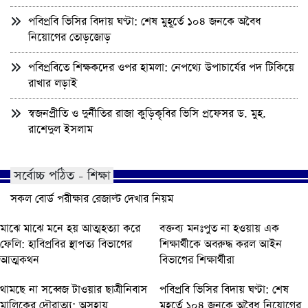
পবিপ্রবি ভিসির বিদায় ঘণ্টা: শেষ মুহূর্তে ১০৪ জনকে অবৈধ
নিয়োগের তোড়জোড়
পবিপ্রবিতে শিক্ষকদের ওপর হামলা: নেপথ্যে উপাচার্যের পদ টিকিয়ে
রাখার লড়াই
স্বজনপ্রীতি ও দুর্নীতির রাজা কুড়িকৃবির ভিসি প্রফেসর ড. মুহ.
রাশেদুল ইসলাম
সর্বোচ্চ পঠিত - শিক্ষা
সকল বোর্ড পরীক্ষার রেজাল্ট দেখার নিয়ম
মাঝে মাঝে মনে হয় আত্মহত্যা করে
বক্তব্য মনঃপুত না হওয়ায় এক
ফেলি: হাবিপ্রবির স্থাপত্য বিভাগের
শিক্ষার্থীকে অবরুদ্ধ করল আইন
আত্মকথন
বিভাগের শিক্ষার্থীরা
থামছে না সব্বেজ টাওয়ার ছাত্রীনিবাস
পবিপ্রবি ভিসির বিদায় ঘণ্টা: শেষ
মালিকের দৌরাত্ম্য: অসহায়
মুহূর্তে ১০৪ জনকে অবৈধ নিয়োগের