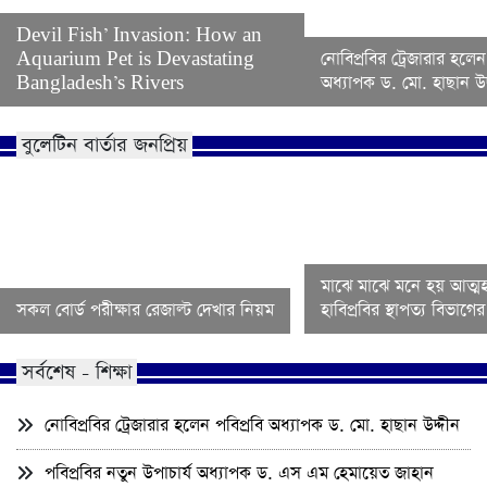
Devil Fish’ Invasion: How an
Aquarium Pet is Devastating
নোবিপ্রবির ট্রেজারার হলেন
Bangladesh’s Rivers
অধ্যাপক ড. মো. হাছান উদ
বুলেটিন বার্তার জনপ্রিয়
মাঝে মাঝে মনে হয় আত্মহ
সকল বোর্ড পরীক্ষার রেজাল্ট দেখার নিয়ম
হাবিপ্রবির স্থাপত্য বিভাগ
সর্বশেষ - শিক্ষা
নোবিপ্রবির ট্রেজারার হলেন পবিপ্রবি অধ্যাপক ড. মো. হাছান উদ্দীন
পবিপ্রবির নতুন উপাচার্য অধ্যাপক ড. এস এম হেমায়েত জাহান