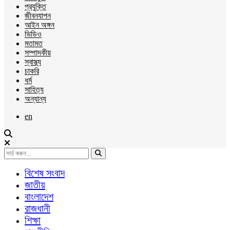
প্রযুক্তি
জীবনযাপন
আইন অঙ্গন
ভিডিও
মতামত
সম্পাদকীয়
স্বাস্থ্য
চাকরি
ধর্ম
সাহিত্য
অন্যান্য
en
বিশেষ সংবাদ
জাতীয়
বাংলাদেশ
রাজধানী
শিক্ষা