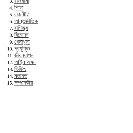
রাজধানী
শিক্ষা
রাজনীতি
আন্তর্জাতিক
বাণিজ্য
বিনোদন
খেলাধুলা
প্রযুক্তি
জীবনযাপন
আইন অঙ্গন
ভিডিও
মতামত
সম্পাদকীয়