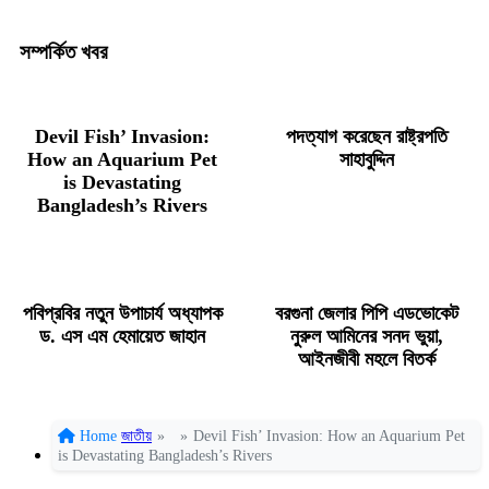
সম্পর্কিত খবর
Devil Fish’ Invasion:
পদত্যাগ করেছেন রাষ্ট্রপতি
How an Aquarium Pet
সাহাবুদ্দিন
is Devastating
Bangladesh’s Rivers
পবিপ্রবির নতুন উপাচার্য অধ্যাপক
বরগুনা জেলার পিপি এডভোকেট
ড. এস এম হেমায়েত জাহান
নুরুল আমিনের সনদ ভুয়া,
আইনজীবী মহলে বিতর্ক
Home
জাতীয়
»
»
Devil Fish’ Invasion: How an Aquarium Pet
is Devastating Bangladesh’s Rivers