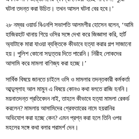
ঘটনা তদন্ত করা উচিত। তখন আসল ঘটনা বের হবে।’
২৮ নম্বর ওয়ার্ড বিএনপি সভাপতি আলমগীর হোসেন বলেন, ‘আমি
হাজিরহাট থানায় গিয়ে ওসির সঙ্গে দেখা করে জিজ্ঞাসা করি, হার্ট
অ্যাটাকে মারা যাওয়া ব্যক্তিকে কীভাবে হত্যা করার গল্প সাজানো
হয়। পুলিশ কোনো সদুত্তর দিতে পারেনি। নিরীহ লোকদের
আসামি করে মামলা বাণিজ্য করা হচ্ছে।’
সার্বিক বিষয়ে জানতে চাইলে ওসি ও মামলার তদন্তকারী কর্মকর্তা
আব্দু্ল্লাহ আল মামুন এ বিষয়ে কোনও কথা বলতে রাজি হননি।
ময়নাতদন্ত প্রতিবেদন নাই, তাহলে কীভাবে হত্যা মামলা রেকর্ড
করলেন? মামলায় আসামিদের গ্রেফতারের নামে হয়রানির
অভিযোগ করা হচ্ছে কেন? এমন প্রশ্ন করা হলে তিনি ওপর
মহলের সঙ্গে কথা বলার পরামর্শ দেন।