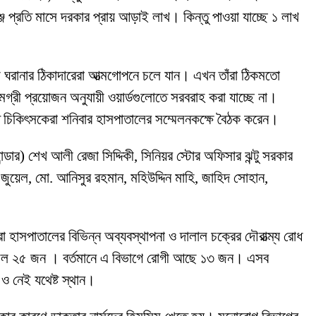
 প্রতি মাসে দরকার প্রায় আড়াই লাখ। কিন্তু পাওয়া যাচ্ছে ১ লাখ
ঘরানার ঠিকাদারেরা আত্মগোপনে চলে যান। এখন তাঁরা ঠিকমতো
মগ্রী প্রয়োজন অনুযায়ী ওয়ার্ডগুলোতে সরবরাহ করা যাচ্ছে না।
ে চিকিৎসকেরা শনিবার হাসপাতালের সম্মেলনকক্ষে বৈঠক করেন।
র) শেখ আলী রেজা সিদ্দিকী, সিনিয়র স্টোর অফিসার ঝন্টু সরকার
য়েল, মো. আনিসুর রহমান, মহিউদ্দিন মাহি, জাহিদ সোহান,
া হাসপাতালের বিভিন্ন অব্যবস্থাপনা ও দালাল চক্রের দৌরাত্ম্য রোধ
য়ে ছিল ২৫ জন । বর্তমানে এ বিভাগে রোগী আছে ১৩ জন। এসব
 ও নেই যথেষ্ট স্থান।