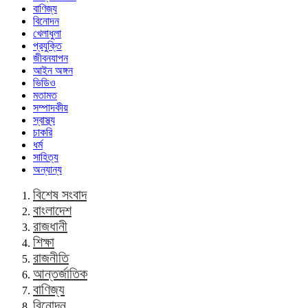
বাণিজ্য
বিনোদন
খেলাধুলা
প্রযুক্তি
জীবনযাপন
আইন অঙ্গন
ভিডিও
মতামত
সম্পাদকীয়
স্বাস্থ্য
চাকরি
ধর্ম
সাহিত্য
অন্যান্য
বিশেষ সংবাদ
বাংলাদেশ
রাজধানী
শিক্ষা
রাজনীতি
আন্তর্জাতিক
বাণিজ্য
বিনোদন