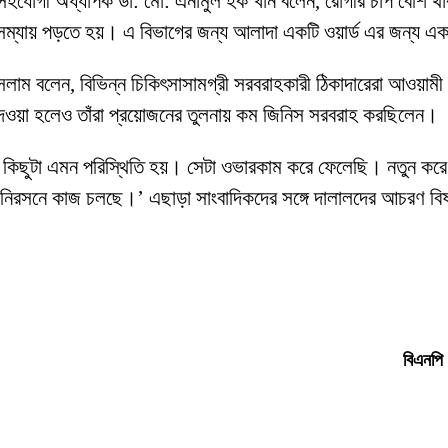
হযোগী অধ্যাপক ডা: মো: এনামুল হক খান বলেন, রোগীর চাপ বেশি থাক
ন সম্যায় পড়তে হয়। এ বিভাগের জন্য আলাদা একটি ওয়ার্ড এর জন্য এ
বলেন, বিভিন্ন চিকিৎসাসামগ্রী সরবরাহকারী ঠিকাদারেরা আওয়ামী ল
 দেওয়া হলেও তাঁরা প্রয়োজনের তুলনায় কম জিনিস সরবরাহ করছিলেন।
 কিছুটা এমন পরিস্থিতি হয়। সেটা ওভারকাম করে ফেলেছি। নতুন করে 
 নিরসনে কাজ চলছে।’ এছাড়া সাংবাদিকদের সঙ্গে দালালদের আচরণ বি
বিএনপি 