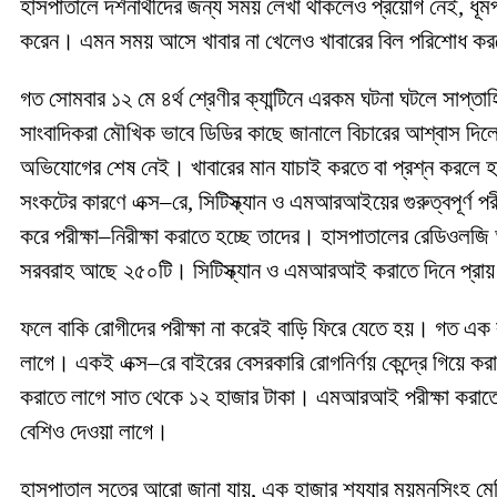
হাসপাতালে দর্শনার্থীদের জন্য সময় লেখা থাকলেও প্রয়োগ নেই, ধূম
করেন। এমন সময় আসে খাবার না খেলেও খাবারের বিল পরিশোধ ক
গত সোমবার ১২ মে ৪র্থ শ্রেণীর ক্যান্টিনে এরকম ঘটনা ঘটলে সাপ্ত
সাংবাদিকরা মৌখিক ভাবে ডিডির কাছে জানালে বিচারের আশ্বাস দ
অভিযোগের শেষ নেই। খাবারের মান যাচাই করতে বা প্রশ্ন করলে
সংকটের কারণে এক্স–রে, সিটিস্ক্যান ও এমআরআইয়ের গুরুত্বপূর্ণ পর
করে পরীক্ষা–নিরীক্ষা করাতে হচ্ছে তাদের। হাসপাতালের রেডিওলজি 
সরবরাহ আছে ২৫০টি। সিটিস্ক্যান ও এমআরআই করাতে দিনে প্রা
ফলে বাকি রোগীদের পরীক্ষা না করেই বাড়ি ফিরে যেতে হয়। গত এক
লাগে। একই এক্স–রে বাইরের বেসরকারি রোগনির্ণয় কেন্দ্রে গিয়ে কর
করাতে লাগে সাত থেকে ১২ হাজার টাকা। এমআরআই পরীক্ষা করাতে 
বেশিও দেওয়া লাগে।
হাসপাতাল সূত্রে আরো জানা যায়, এক হাজার শয্যার ময়মনসিংহ ম