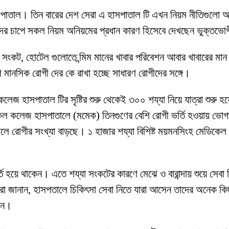
াতাল। তিন বারের দেশ সেরা এ হাসপাতাল টি এখন নিয়ম নীতিগুলো অন
দের চাপে সকল নিয়ম অনিয়মের প্রধান কারণ হিসেবে দেখছেন ভুক্তভো
্ম সংকট, হোটেল গুলোতে ন্মিম মানের খাবার পরিবেশন আবার খাবারের 
মানসিক রোগী দের কে রাখা হচ্ছে সাধারণ রোগীদের সঙ্গে।
েজ হাসপাতাল টির সৃষ্টির শুরু থেকেই ৩০০ শয্যা নিয়ে যাত্রা শুর
েল কলেজ হাসপাতালে (মমেক) তিনগুণের বেশি রোগী ভর্তি হওয়ায় ভোগান্
ালে রোগীর সংখ্যা বাড়ছে। ১ হাজার শয্যা বিশিষ্ট ময়মনসিংহ মেডিকে
হয়ে থাকেন। এতে শয্যা সংকটের কারণে মেঝে ও বারান্দায় শুয়ে সেবা 
রা আরো জানান, হাসপতালে চিকিৎসা সেবা নিতে যারা আসেন তাদের অনেক ক
নেন।