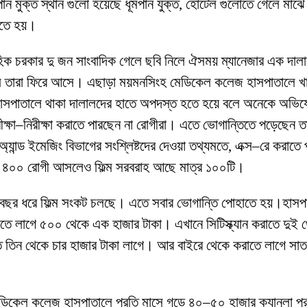
পান মুক্ত স্থান গুলো হয়েছে ধূমপান যুক্ত, হোটেল গুলোতে গেলে মাঝ
রতে হয়।
াহিক চরকার দু জন সাংবাদিক গেলে ছবি নিলে ঐসময় ম্যানেজার এক দালা
িলে তারা ফিরে আসে। এছাড়া ময়মনসিংহ মেডিকেল কলেজ হাসপাতালে খা
 হাসপাতালে থাকা দালালদের হাতে অপদস্ত হতে হয়ে বলে অনেকে অভি
ীক্ষা–নিরীক্ষা করাতে পারছেন না রোগীরা। এতে ভোগান্তিতে পড়েছেন তা
অ্যান্ড ইমেজিং বিভাগের সংশ্লিষ্টদের দেওয়া তথ্যমতে, এক্স–রে করাত
য় ৪০০ রোগী আসলেও ফিল্ম সরবরাহ আছে মাত্র ১০০টি।
 বছর ধরে ফিল্ম সংকট চলছে। এতে সবার ভোগান্তি পোহাতে হয়।হাসপা
াতে লাগে ৫০০ থেকে এক হাজার টাকা। এখানে সিটিস্ক্যান করাতে দুই থেক
তিন থেকে চার হাজার টাকা লাগে। আর বাইরে থেকে করাতে লাগে সাত 
েডিকেল কলেজ হাসপাতালে প্রতি মাসে গড়ে ৪০–৫০ হাজার ক্যানুলা প্