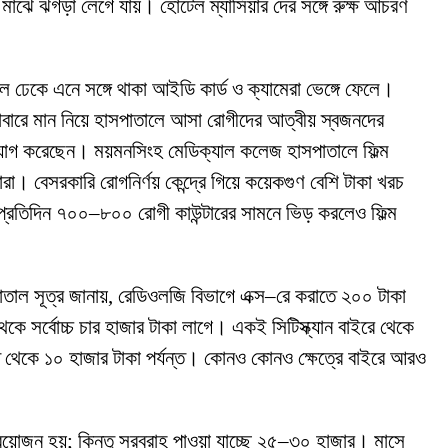
ে মাঝে ঝগড়া লেগে যায়। হোটেল ম্যাসিয়ার দের সঙ্গে রুক্ষ আচরণ
ল ঢেকে এনে সঙ্গে থাকা আইডি কার্ড ও ক্যামেরা ভেঙ্গে ফেলে।
বারে মান নিয়ে হাসপাতালে আসা রোগীদের আত্বীয় স্বজনদের
যোগ করেছেন। ময়মনসিংহ মেডিক্যাল কলেজ হাসপাতালে ফিল্ম
রা। বেসরকারি রোগনির্ণয় কেন্দ্রে গিয়ে কয়েকগুণ বেশি টাকা খরচ
ে প্রতিদিন ৭০০–৮০০ রোগী কাউন্টারের সামনে ভিড় করলেও ফিল্ম
তাল সূত্র জানায়, রেডিওলজি বিভাগে এক্স–রে করাতে ২০০ টাকা
ে সর্বোচ্চ চার হাজার টাকা লাগে। একই সিটিস্ক্যান বাইরে থেকে
থেকে ১০ হাজার টাকা পর্যন্ত। কোনও কোনও ক্ষেত্রে বাইরে আরও
রয়োজন হয়; কিন্তু সরবরাহ পাওয়া যাচ্ছে ২৫–৩০ হাজার। মাসে