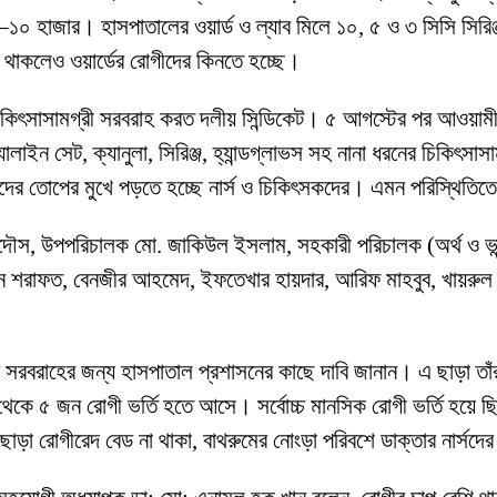
 হাজার। হাসপাতালের ওয়ার্ড ও ল্যাব মিলে ১০, ৫ ও ৩ সিসি সিরিঞ্জ
 থাকলেও ওয়ার্ডের রোগীদের কিনতে হচ্ছে।
কিৎসাসামগ্রী সরবরাহ করত দলীয় সিন্ডিকেট। ৫ আগস্টের পর আওয়ামী 
ইন সেট, ক্যানুলা, সিরিঞ্জ, হ্যান্ডগ্লাভস সহ নানা ধরনের চিকিৎসাসা
দের তোপের মুখে পড়তে হচ্ছে নার্স ও চিকিৎসকদের। এমন পরিস্থিতিত
স, উপপরিচালক মো. জাকিউল ইসলাম, সহকারী পরিচালক (অর্থ ও ভান্ডা
 শরাফত, বেনজীর আহমেদ, ইফতেখার হায়দার, আরিফ মাহবুব, খায়রুল জু
ে সরবরাহের জন্য হাসপাতাল প্রশাসনের কাছে দাবি জানান। এ ছাড়া তাঁর
 থেকে ৫ জন রোগী ভর্তি হতে আসে। সর্বোচ্চ মানসিক রোগী ভর্তি হ
াড়া রোগীরেদ বেড না থাকা, বাথরুমের নোংড়া পরিবশে ডাক্তার নার্সদের