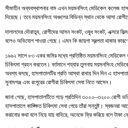
সীমাহীন অব্যবস্থাপনার নাম এখন ময়মনসিংহ মেডিকেল কলেজ হাসপ
দিয়েছে। তবে ময়মনসিংহ অঞ্চলের বিভিন্ন স্থান থেকে আসা রোগী
দালালদের দৌরাত্ব্য, রোগীদের আসন সংকট, ওষুধ সংকট, এক্সরে ফিল
বলেও অভিযোগ পাওয়া গেছে। এমন কি জায়গা স্বল্পতা থাকার কারণে 
১৯৬২ সালে ৮৩ একর জমির মধ্যে প্রতিষ্ঠিত ময়মনসিংহ মেডিকেল কল
চিকিৎসা গ্রহন করতেন। বর্তমানে শয্যার তুলনায় ময়মনসিংহ মেডিক
অবশ্য বলছে, হাসপাতালটির প্রতি আস্থা রাখায় দিন দিন এ হাসপাত
সুনামগঞ্জ এবং রংপুরের রোগীরা চিকিৎসা সেবা নিতে আসেন।
জানা গেছে, হাসপাতালটিতে গড়ে প্রতিদিন ৩০০০–৩২০০ রোগী ভর্তি 
হাসপাতালে কাঙ্ক্ষিত চিকিৎসা সেবা পেয়ে তাঁরা সন্তুষ্ট। স্বজন
করানোর কথা বলে নিয়ে যায় বাহিরে, অনেকে ফ্রি করিয়ে বলে টাকা 