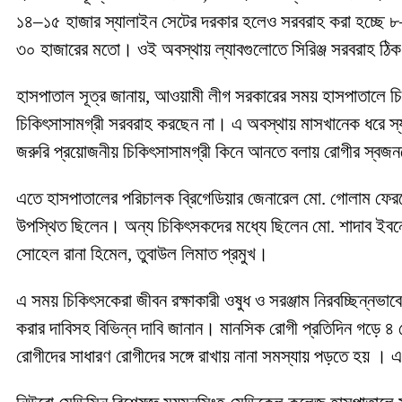
১৪–১৫ হাজার স্যালাইন সেটের দরকার হলেও সরবরাহ করা হচ্ছে ৮–১০
৩০ হাজারের মতো। ওই অবস্থায় ল্যাবগুলোতে সিরিঞ্জ সরবরাহ ঠিক
হাসপাতাল সূত্র জানায়, আওয়ামী লীগ সরকারের সময় হাসপাতালে চি
চিকিৎসাসামগ্রী সরবরাহ করছেন না। এ অবস্থায় মাসখানেক ধরে স্যালা
জরুরি প্রয়োজনীয় চিকিৎসাসামগ্রী কিনে আনতে বলায় রোগীর স্বজন
এতে হাসপাতালের পরিচালক ব্রিগেডিয়ার জেনারেল মো. গোলাম ফেরদৌ
উপস্থিত ছিলেন। অন্য চিকিৎসকদের মধ্যে ছিলেন মো. শাদাব ইবনে
সোহেল রানা হিমেল, তুবাউল লিমাত প্রমুখ।
এ সময় চিকিৎসকেরা জীবন রক্ষাকারী ওষুধ ও সরঞ্জাম নিরবচ্ছিন্নভাব
করার দাবিসহ বিভিন্ন দাবি জানান। মানসিক রোগী প্রতিদিন গড়ে ৪
রোগীদের সাধারণ রোগীদের সঙ্গে রাখায় নানা সমস্যায় পড়তে হয় । এছ