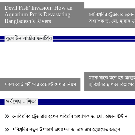
Devil Fish’ Invasion: How an
Aquarium Pet is Devastating
নোবিপ্রবির ট্রেজারার হলেন
Bangladesh’s Rivers
অধ্যাপক ড. মো. হাছান উদ
বুলেটিন বার্তার জনপ্রিয়
মাঝে মাঝে মনে হয় আত্মহ
সকল বোর্ড পরীক্ষার রেজাল্ট দেখার নিয়ম
হাবিপ্রবির স্থাপত্য বিভাগ
সর্বশেষ - শিক্ষা
নোবিপ্রবির ট্রেজারার হলেন পবিপ্রবি অধ্যাপক ড. মো. হাছান উদ্দীন
পবিপ্রবির নতুন উপাচার্য অধ্যাপক ড. এস এম হেমায়েত জাহান