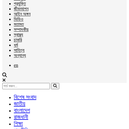
প্রযুক্তি
জীবনযাপন
আইন অঙ্গন
ভিডিও
মতামত
সম্পাদকীয়
স্বাস্থ্য
চাকরি
ধর্ম
সাহিত্য
অন্যান্য
en
বিশেষ সংবাদ
জাতীয়
বাংলাদেশ
রাজধানী
শিক্ষা