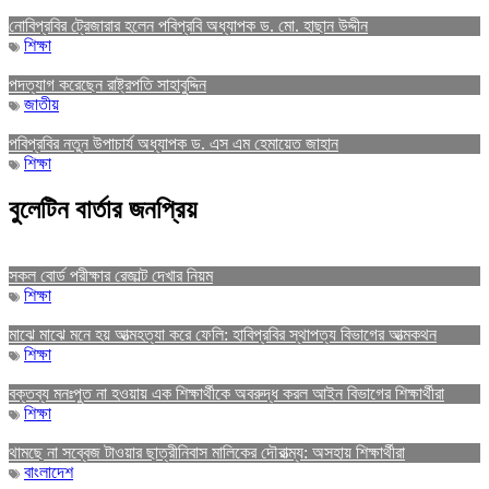
নোবিপ্রবির ট্রেজারার হলেন পবিপ্রবি অধ্যাপক ড. মো. হাছান উদ্দীন
শিক্ষা
পদত্যাগ করেছেন রাষ্ট্রপতি সাহাবুদ্দিন
জাতীয়
পবিপ্রবির নতুন উপাচার্য অধ্যাপক ড. এস এম হেমায়েত জাহান
শিক্ষা
বুলেটিন বার্তার জনপ্রিয়
সকল বোর্ড পরীক্ষার রেজাল্ট দেখার নিয়ম
শিক্ষা
মাঝে মাঝে মনে হয় আত্মহত্যা করে ফেলি: হাবিপ্রবির স্থাপত্য বিভাগের আত্মকথন
শিক্ষা
বক্তব্য মনঃপুত না হওয়ায় এক শিক্ষার্থীকে অবরুদ্ধ করল আইন বিভাগের শিক্ষার্থীরা
শিক্ষা
থামছে না সব্বেজ টাওয়ার ছাত্রীনিবাস মালিকের দৌরাত্ম্য: অসহায় শিক্ষার্থীরা
বাংলাদেশ