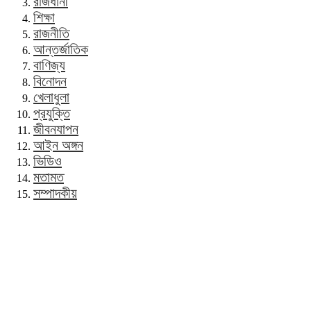
রাজধানী
শিক্ষা
রাজনীতি
আন্তর্জাতিক
বাণিজ্য
বিনোদন
খেলাধুলা
প্রযুক্তি
জীবনযাপন
আইন অঙ্গন
ভিডিও
মতামত
সম্পাদকীয়