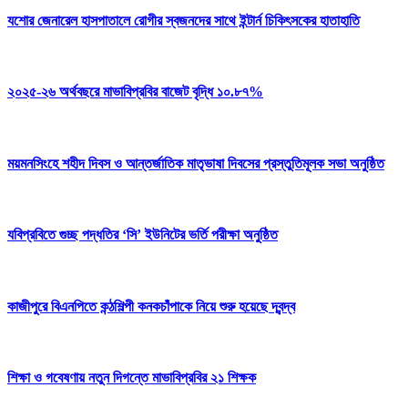
যশোর জেনারেল হাসপাতালে রোগীর স্বজনদের সাথে ইন্টার্ন চিকিৎসকের হাতাহাতি
২০২৫-২৬ অর্থবছরে মাভাবিপ্রবির বাজেট বৃদ্ধি ১০.৮৭%
ময়মনসিংহে শহীদ দিবস ও আন্তর্জাতিক মাতৃভাষা দিবসের প্রস্তুতিমূলক সভা অনুষ্ঠিত
যবিপ্রবিতে গুচ্ছ পদ্ধতির ‘সি’ ইউনিটের ভর্তি পরীক্ষা অনুষ্ঠিত
কাজীপুরে বিএনপিতে কন্ঠশিল্পী কনকচাঁপাকে নিয়ে শুরু হয়েছে দ্বন্দ্ব
শিক্ষা ও গবেষণায় নতুন দিগন্তে মাভাবিপ্রবির ২১ শিক্ষক