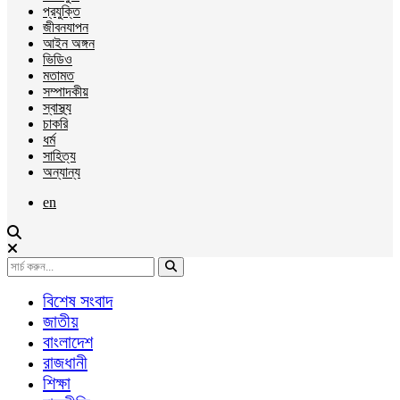
প্রযুক্তি
জীবনযাপন
আইন অঙ্গন
ভিডিও
মতামত
সম্পাদকীয়
স্বাস্থ্য
চাকরি
ধর্ম
সাহিত্য
অন্যান্য
en
বিশেষ সংবাদ
জাতীয়
বাংলাদেশ
রাজধানী
শিক্ষা