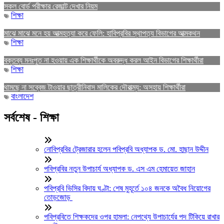
সকল বোর্ড পরীক্ষার রেজাল্ট দেখার নিয়ম
শিক্ষা
মাঝে মাঝে মনে হয় আত্মহত্যা করে ফেলি: হাবিপ্রবির স্থাপত্য বিভাগের আত্মকথন
শিক্ষা
বক্তব্য মনঃপুত না হওয়ায় এক শিক্ষার্থীকে অবরুদ্ধ করল আইন বিভাগের শিক্ষার্থীরা
শিক্ষা
থামছে না সব্বেজ টাওয়ার ছাত্রীনিবাস মালিকের দৌরাত্ম্য: অসহায় শিক্ষার্থীরা
বাংলাদেশ
সর্বশেষ - শিক্ষা
নোবিপ্রবির ট্রেজারার হলেন পবিপ্রবি অধ্যাপক ড. মো. হাছান উদ্দীন
পবিপ্রবির নতুন উপাচার্য অধ্যাপক ড. এস এম হেমায়েত জাহান
পবিপ্রবি ভিসির বিদায় ঘণ্টা: শেষ মুহূর্তে ১০৪ জনকে অবৈধ নিয়োগের
তোড়জোড়
পবিপ্রবিতে শিক্ষকদের ওপর হামলা: নেপথ্যে উপাচার্যের পদ টিকিয়ে রাখার