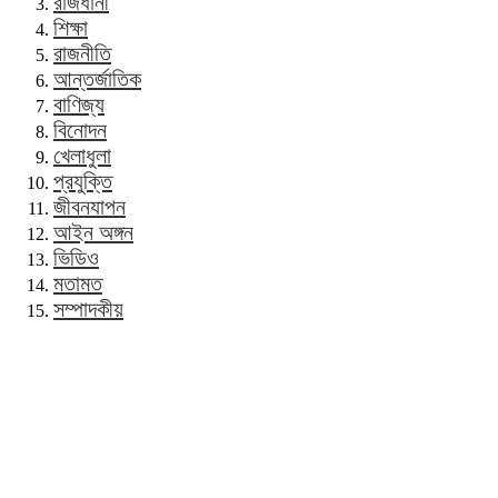
রাজধানী
শিক্ষা
রাজনীতি
আন্তর্জাতিক
বাণিজ্য
বিনোদন
খেলাধুলা
প্রযুক্তি
জীবনযাপন
আইন অঙ্গন
ভিডিও
মতামত
সম্পাদকীয়