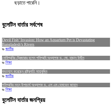
ছড়াতে পারেনি।
বুলেটিন বার্তার সর্বশেষ
Devil Fish’ Invasion: How an Aquarium Pet is Devastating
Bangladesh’s Rivers
জাতীয়
নোবিপ্রবির ট্রেজারার হলেন পবিপ্রবি অধ্যাপক ড. মো. হাছান উদ্দীন
শিক্ষা
পদত্যাগ করেছেন রাষ্ট্রপতি সাহাবুদ্দিন
জাতীয়
পবিপ্রবির নতুন উপাচার্য অধ্যাপক ড. এস এম হেমায়েত জাহান
শিক্ষা
বুলেটিন বার্তার জনপ্রিয়