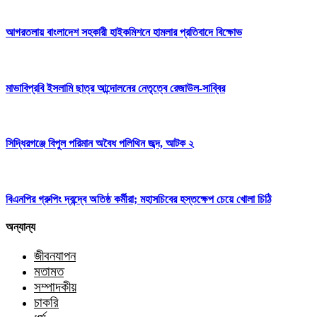
আগরতলায় বাংলাদেশ সহকারী হাইকমিশনে হামলার প্রতিবাদে বিক্ষোভ
মাভাবিপ্রবি ইসলামি ছাত্র আন্দোলনের নেতৃত্বে রেজাউল-সাব্বির
সিদ্ধিরগঞ্জে বিপুল পরিমান অবৈধ পলিথিন জব্দ, আটক ২
বিএনপির গ্রুপিং দ্বন্দ্বে অতিষ্ঠ কর্মীরা; মহাসচিবের হস্তক্ষেপ চেয়ে খোলা চিঠি
অন্যান্য
জীবনযাপন
মতামত
সম্পাদকীয়
চাকরি