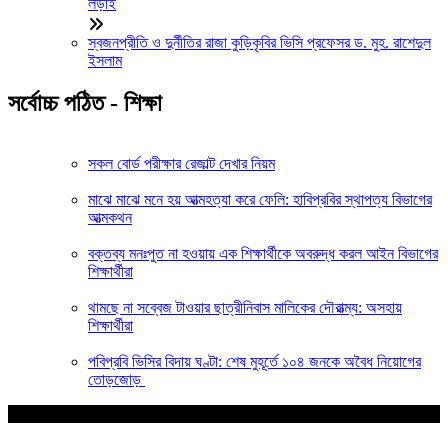
লড়াই
স্বজনপ্রীতি ও দুর্নীতির রাজা কুড়িকৃবির ভিসি প্রফেসর ড. মুহ. রাশেদুল
ইসলাম
সর্বোচ্চ পঠিত - শিক্ষা
সকল বোর্ড পরীক্ষার রেজাল্ট দেখার নিয়ম
মাঝে মাঝে মনে হয় আত্মহত্যা করে ফেলি: হাবিপ্রবির স্থাপত্য বিভাগের
আত্মকথন
বক্তব্য মনঃপুত না হওয়ায় এক শিক্ষার্থীকে অবরুদ্ধ করল আইন বিভাগের
শিক্ষার্থীরা
থামছে না সব্বেজ টাওয়ার ছাত্রীনিবাস মালিকের দৌরাত্ম্য: অসহায়
শিক্ষার্থীরা
পবিপ্রবি ভিসির বিদায় ঘণ্টা: শেষ মুহূর্তে ১০৪ জনকে অবৈধ নিয়োগের
তোড়জোড়
আপনার জন্য নির্বাচিত