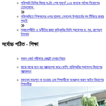
পবিপ্রবি ভিসির বিদায় ঘণ্টা: শেষ মুহূর্তে ১০৪ জনকে অবৈধ নিয়োগের
তোড়জোড়
পবিপ্রবিতে শিক্ষকদের ওপর হামলা: নেপথ্যে উপাচার্যের পদ টিকিয়ে রাখার
লড়াই
স্বজনপ্রীতি ও দুর্নীতির রাজা কুড়িকৃবির ভিসি প্রফেসর ড. মুহ. রাশেদুল
ইসলাম
সর্বোচ্চ পঠিত - শিক্ষা
সকল বোর্ড পরীক্ষার রেজাল্ট দেখার নিয়ম
মাঝে মাঝে মনে হয় আত্মহত্যা করে ফেলি: হাবিপ্রবির স্থাপত্য বিভাগের
আত্মকথন
বক্তব্য মনঃপুত না হওয়ায় এক শিক্ষার্থীকে অবরুদ্ধ করল আইন বিভাগের
শিক্ষার্থীরা