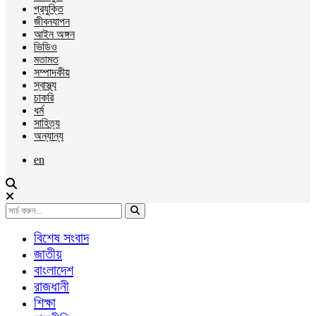
প্রযুক্তি
জীবনযাপন
আইন অঙ্গন
ভিডিও
মতামত
সম্পাদকীয়
স্বাস্থ্য
চাকরি
ধর্ম
সাহিত্য
অন্যান্য
en
বিশেষ সংবাদ
জাতীয়
বাংলাদেশ
রাজধানী
শিক্ষা