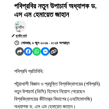
পবিপ্রবির নতুন উপাচার্য অধ্যাপক ড.
এস এম হেমায়েত জাহান
বুলেটিন বার্তা
সোমবার, ৮ জুন ২০২৬ - ৮:২৪ অপরাহ্ন
পবিপ্রবি প্রতিনিধি:
পটুয়াখালী বিজ্ঞান ও প্রযুক্তি বিশ্ববিদ্যালয়ের (পবিপ্রবি)
নতুন উপাচার্য (ভিসি) হিসেবে নিয়োগ পেয়েছেন
বিশ্ববিদ্যালয়ের কীটতত্ত্ব বিভাগের (এনটোমোলজি)
অধ্যাপক ড. এস এম হেমায়েত জাহান।