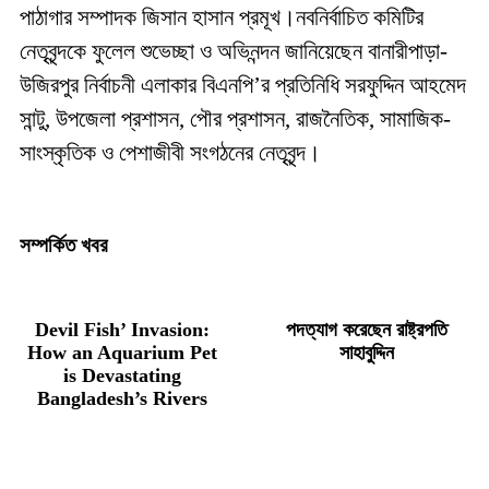
পাঠাগার সম্পাদক জিসান হাসান প্রমূখ।নবনির্বাচিত কমিটির
নেতৃবৃন্দকে ফুলেল শুভেচ্ছা ও অভিনন্দন জানিয়েছেন বানারীপাড়া-
উজিরপুর নির্বাচনী এলাকার বিএনপি’র প্রতিনিধি সরফুদ্দিন আহমেদ
সান্টু, উপজেলা প্রশাসন, পৌর প্রশাসন, রাজনৈতিক, সামাজিক-
সাংস্কৃতিক ও পেশাজীবী সংগঠনের নেতৃবৃন্দ।
সম্পর্কিত খবর
Devil Fish’ Invasion:
পদত্যাগ করেছেন রাষ্ট্রপতি
How an Aquarium Pet
সাহাবুদ্দিন
is Devastating
Bangladesh’s Rivers