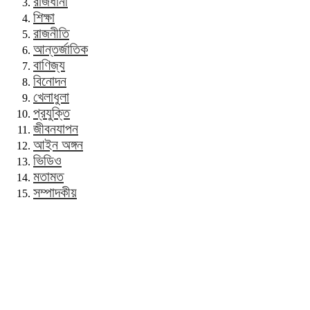
রাজধানী
শিক্ষা
রাজনীতি
আন্তর্জাতিক
বাণিজ্য
বিনোদন
খেলাধুলা
প্রযুক্তি
জীবনযাপন
আইন অঙ্গন
ভিডিও
মতামত
সম্পাদকীয়