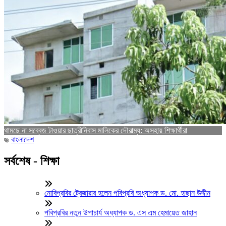
থামছে না সব্বেজ টাওয়ার ছাত্রীনিবাস মালিকের দৌরাত্ম্য: অসহায় শিক্ষার্থীরা
বাংলাদেশ
সর্বশেষ - শিক্ষা
নোবিপ্রবির ট্রেজারার হলেন পবিপ্রবি অধ্যাপক ড. মো. হাছান উদ্দীন
পবিপ্রবির নতুন উপাচার্য অধ্যাপক ড. এস এম হেমায়েত জাহান