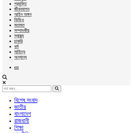
প্রযুক্তি
জীবনযাপন
আইন অঙ্গন
ভিডিও
মতামত
সম্পাদকীয়
স্বাস্থ্য
চাকরি
ধর্ম
সাহিত্য
অন্যান্য
en
বিশেষ সংবাদ
জাতীয়
বাংলাদেশ
রাজধানী
শিক্ষা