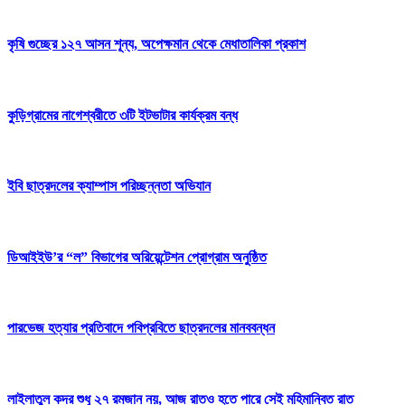
কৃষি গুচ্ছের ১২৭ আসন শূন্য, অপেক্ষমান থেকে মেধাতালিকা প্রকাশ
কুড়িগ্রামের নাগেশ্বরীতে ৩টি ইটভাটার কার্যক্রম বন্ধ
ইবি ছাত্রদলের ক্যাম্পাস পরিচ্ছন্নতা অভিযান
ডিআইইউ’র “ল” বিভাগের অরিয়েন্টেশন প্রোগ্রাম অনুষ্ঠিত
পারভেজ হত্যার প্রতিবাদে পবিপ্রবিতে ছাত্রদলের মানববন্ধন
লাইলাতুল কদর শুধু ২৭ রমজান নয়, আজ রাতও হতে পারে সেই মহিমান্বিত রাত