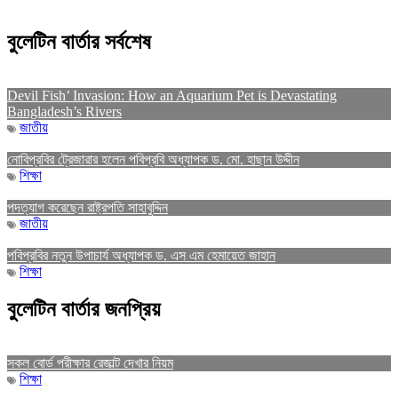
বুলেটিন বার্তার সর্বশেষ
Devil Fish’ Invasion: How an Aquarium Pet is Devastating
Bangladesh’s Rivers
জাতীয়
নোবিপ্রবির ট্রেজারার হলেন পবিপ্রবি অধ্যাপক ড. মো. হাছান উদ্দীন
শিক্ষা
পদত্যাগ করেছেন রাষ্ট্রপতি সাহাবুদ্দিন
জাতীয়
পবিপ্রবির নতুন উপাচার্য অধ্যাপক ড. এস এম হেমায়েত জাহান
শিক্ষা
বুলেটিন বার্তার জনপ্রিয়
সকল বোর্ড পরীক্ষার রেজাল্ট দেখার নিয়ম
শিক্ষা