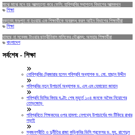
মাঝে মাঝে মনে হয় আত্মহত্যা করে ফেলি: হাবিপ্রবির স্থাপত্য বিভাগের আত্মকথন
শিক্ষা
বক্তব্য মনঃপুত না হওয়ায় এক শিক্ষার্থীকে অবরুদ্ধ করল আইন বিভাগের শিক্ষার্থীরা
শিক্ষা
থামছে না সব্বেজ টাওয়ার ছাত্রীনিবাস মালিকের দৌরাত্ম্য: অসহায় শিক্ষার্থীরা
বাংলাদেশ
সর্বশেষ - শিক্ষা
নোবিপ্রবির ট্রেজারার হলেন পবিপ্রবি অধ্যাপক ড. মো. হাছান উদ্দীন
পবিপ্রবির নতুন উপাচার্য অধ্যাপক ড. এস এম হেমায়েত জাহান
পবিপ্রবি ভিসির বিদায় ঘণ্টা: শেষ মুহূর্তে ১০৪ জনকে অবৈধ নিয়োগের
তোড়জোড়
পবিপ্রবিতে শিক্ষকদের ওপর হামলা: নেপথ্যে উপাচার্যের পদ টিকিয়ে রাখার
লড়াই
স্বজনপ্রীতি ও দুর্নীতির রাজা কুড়িকৃবির ভিসি প্রফেসর ড. মুহ. রাশেদুল