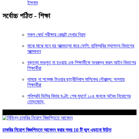
ইসলাম
সর্বোচ্চ পঠিত - শিক্ষা
সকল বোর্ড পরীক্ষার রেজাল্ট দেখার নিয়ম
মাঝে মাঝে মনে হয় আত্মহত্যা করে ফেলি: হাবিপ্রবির স্থাপত্য বিভাগের
আত্মকথন
বক্তব্য মনঃপুত না হওয়ায় এক শিক্ষার্থীকে অবরুদ্ধ করল আইন বিভাগের
শিক্ষার্থীরা
থামছে না সব্বেজ টাওয়ার ছাত্রীনিবাস মালিকের দৌরাত্ম্য: অসহায়
শিক্ষার্থীরা
পবিপ্রবি ভিসির বিদায় ঘণ্টা: শেষ মুহূর্তে ১০৪ জনকে অবৈধ নিয়োগের
তোড়জোড়
আপনার জন্য নির্বাচিত
চাকরির নিয়োগ বিজ্ঞপ্তিতে আবেদন করার সময় 10 টি ভুল এড়ানো উচিত