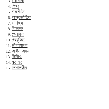
রাজধানী
শিক্ষা
রাজনীতি
আন্তর্জাতিক
বাণিজ্য
বিনোদন
খেলাধুলা
প্রযুক্তি
জীবনযাপন
আইন অঙ্গন
ভিডিও
মতামত
সম্পাদকীয়