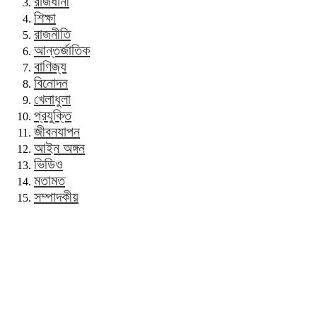
রাজধানী
শিক্ষা
রাজনীতি
আন্তর্জাতিক
বাণিজ্য
বিনোদন
খেলাধুলা
প্রযুক্তি
জীবনযাপন
আইন অঙ্গন
ভিডিও
মতামত
সম্পাদকীয়