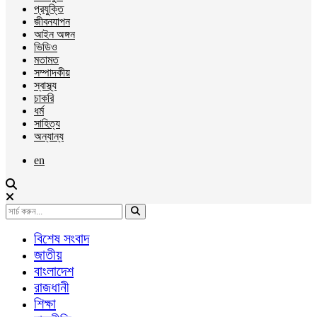
প্রযুক্তি
জীবনযাপন
আইন অঙ্গন
ভিডিও
মতামত
সম্পাদকীয়
স্বাস্থ্য
চাকরি
ধর্ম
সাহিত্য
অন্যান্য
en
বিশেষ সংবাদ
জাতীয়
বাংলাদেশ
রাজধানী
শিক্ষা