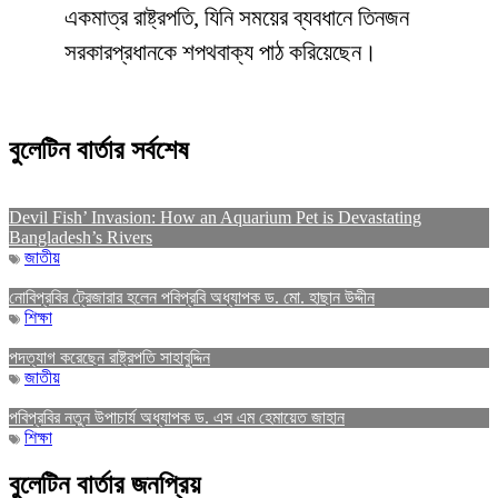
একমাত্র রাষ্ট্রপতি, যিনি সময়ের ব্যবধানে তিনজন
সরকারপ্রধানকে শপথবাক্য পাঠ করিয়েছেন।
বুলেটিন বার্তার সর্বশেষ
Devil Fish’ Invasion: How an Aquarium Pet is Devastating
Bangladesh’s Rivers
জাতীয়
নোবিপ্রবির ট্রেজারার হলেন পবিপ্রবি অধ্যাপক ড. মো. হাছান উদ্দীন
শিক্ষা
পদত্যাগ করেছেন রাষ্ট্রপতি সাহাবুদ্দিন
জাতীয়
পবিপ্রবির নতুন উপাচার্য অধ্যাপক ড. এস এম হেমায়েত জাহান
শিক্ষা
বুলেটিন বার্তার জনপ্রিয়