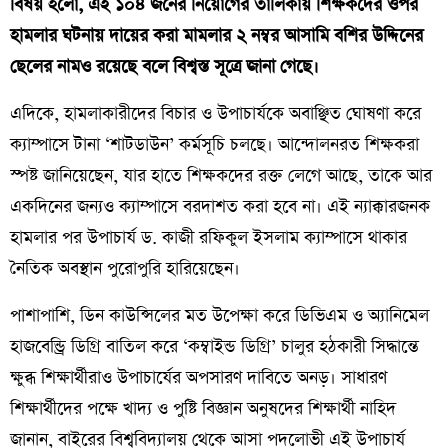
বিষয় হলো, এই ১০৪ জনের নিয়োগের তালিকায় শিক্ষকদের ওপর
হামলার ঘটনায় দায়ের করা মামলার ২ নম্বর আসামি বশির উদ্দিনের
ছেলের নামও রয়েছে বলে বিশ্বস্ত সূত্রে জানা গেছে।
​এদিকে, হামলাকারীদের বিচার ও উপাচার্যকে অবাঞ্ছিত ঘোষণা করে
ক্যাম্পাসে টানা ‘শাটডাউন’ কর্মসূচি চলছে। আন্দোলনরত শিক্ষকরা
স্পষ্ট জানিয়েছেন, যার হাতে শিক্ষকদের রক্ত লেগে আছে, তাকে আর
একদিনের জন্যও ক্যাম্পাসে বরদাশত করা হবে না। এই ন্যাক্কারজনক
হামলার পর উপাচার্য ড. কাজী রফিকুল ইসলাম ক্যাম্পাসে থাকার
নৈতিক অবস্থান পুরোপুরি হারিয়েছেন।
​পাশাপাশি, ডিন কাউন্সিলের মত উপেক্ষা করে ডিভিএম ও অ্যানিমেল
হাজবেন্ড্রি ডিগ্রি বাতিল করে ‘কম্বাইন্ড ডিগ্রি’ চালুর হঠকারী সিদ্ধান্তে
ক্ষুব্ধ শিক্ষার্থীরাও উপাচার্যের অপসারণ দাবিতে অনড়। সাধারণ
শিক্ষার্থীদের পক্ষে খাদ্য ও পুষ্টি বিজ্ঞান অনুষদের শিক্ষার্থী নাহিদ
জানান, বাইরের বিশ্ববিদ্যালয় থেকে আসা পদলোভী এই উপাচার্য