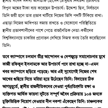
স্থানীয় সংসদ সদস্য আলতাফ হোসেন চৌধুরীর নির্বাচনী প্রচারণায়
বিপুল অঙ্কের টাকা ব্যয় করেছেন উপাচার্য। উদ্দেশ্য ছিল, নির্বাচনে
তিনি জয়ী হলে তার প্রভাব খাটিয়ে নিজের ভিসি পদটি টিকিয়ে রাখা।
এছাড়া নিজের আধিপত্য বজায় রাখতে ও যেকোনো পরিস্থিতিতে
স্থানীয় প্রভাবশালীদের পাশে পেতে রাজনৈতিক নেতা-কর্মীদের
বিশ্ববিদ্যালয়ে চাকরির প্রলোভন দেখিয়ে নিজস্ব বলয় তৈরি করেছিলেন
তিনি।
তবে ক্যাম্পাসে চলমান তীব্র আন্দোলন ও দেশজুড়ে সমালোচনার মুখে
কাজী রফিকুল ইসলামকে আর উপাচার্য পদে রাখা হচ্ছে না—এমন
খবর ক্যাম্পাসে ছড়িয়ে পড়েছে। আর এই সুযোগেই নিজের শেষ
আখের গুছিয়ে নিতে মরিয়া হয়ে উঠেছেন তিনি। বিদায়ের ঠিক
আগমুহূর্তে, স্থানীয় রাজনীতিকদের দেওয়া পূর্বপ্রতিশ্রুতি রক্ষা ও
ব্যক্তিগত আর্থিক ফায়দা লুটতে সম্পূর্ণ অবৈধ প্রক্রিয়ায় ১০৪ জনকে
চুক্তিভিত্তিক নিয়োগ দেওয়ার নীল নকশা এঁকেছেন তিনি। চাঞ্চল্যকর