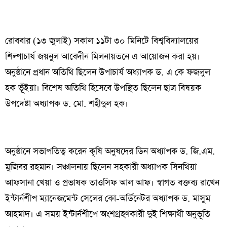
রোববার (১৩ জুলাই) সকাল ১১টা ৩০ মিনিটে বিশ্ববিদ্যালয়ের
শিল্পাচার্য জয়নুল আবেদীন মিলনায়তনে এ আয়োজন করা হয়।
অনুষ্ঠানে প্রধান অতিথি ছিলেন উপাচার্য অধ্যাপক ড. এ কে ফজলুল
হক ভূঁইয়া। বিশেষ অতিথি হিসেবে উপস্থিত ছিলেন ছাত্র বিষয়ক
উপদেষ্টা অধ্যাপক ড. মো. শহীদুল হক।
অনুষ্ঠানে সভাপতিত্ব করেন কৃষি অনুষদের ডিন অধ্যাপক ড. জি.এম.
মুজিবর রহমান। সঞ্চালনায় ছিলেন সহকারী অধ্যাপক সিনথিয়া
আফসানা খেয়া ও প্রভাষক তাওসিফ আল আফ। স্বাগত বক্তব্য রাখেন
ইন্টার্নশীপ ম্যানেজমেন্ট সেলের কো-অর্ডিনেটর অধ্যাপক ড. মাসুম
আহমাদ। এ সময় ইন্টার্নশীপে অংশগ্রহণকারী দুই শিক্ষার্থী অনুভূতি