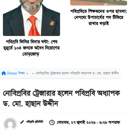
পবিপ্রবিতে শিক্ষকদের ওপর হামলা:
নেপথ্যে উপাচার্যের পদ টিকিয়ে
রাখার লড়াই
পবিপ্রবি ভিসির বিদায় ঘণ্টা: শেষ
মুহূর্তে ১০৪ জনকে অবৈধ নিয়োগের
তোড়জোড়
Home
শিক্ষা
»
»
নোবিপ্রবির ট্রেজারার হলেন পবিপ্রবি অধ্যাপক ড. মো. হাছান উদ্দীন
নোবিপ্রবির ট্রেজারার হলেন পবিপ্রবি অধ্যাপক
ড. মো. হাছান উদ্দীন
সোমবার, ২৭ জুলাই ২০২৬ - ৬:২৮ অপরাহ্ন
পবিপ্রবি প্রতিনিধি