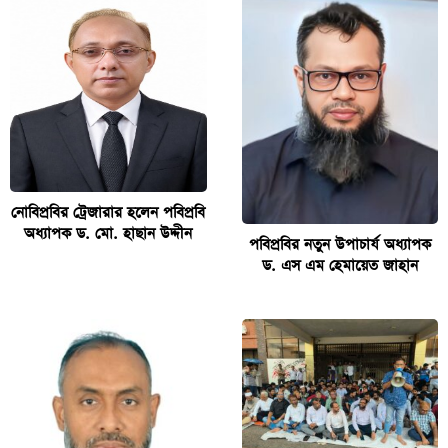
নোবিপ্রবির ট্রেজারার হলেন পবিপ্রবি
অধ্যাপক ড. মো. হাছান উদ্দীন
পবিপ্রবির নতুন উপাচার্য অধ্যাপক
ড. এস এম হেমায়েত জাহান