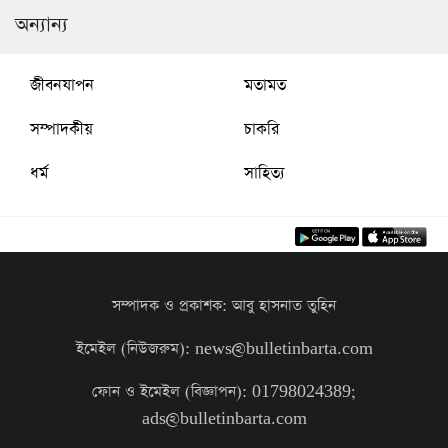
অন্যান্য
জীবনযাপন
মতামত
সম্পাদকীয়
চাকরি
ধর্ম
সাহিত্য
সম্পাদক ও প্রকাশক: আবু হাসনাত তুহিন
ইমেইল (নিউজরুম): news@bulletinbarta.com
ফোন ও ইমেইল (বিজ্ঞাপন): 01798024389;
ads@bulletinbarta.com