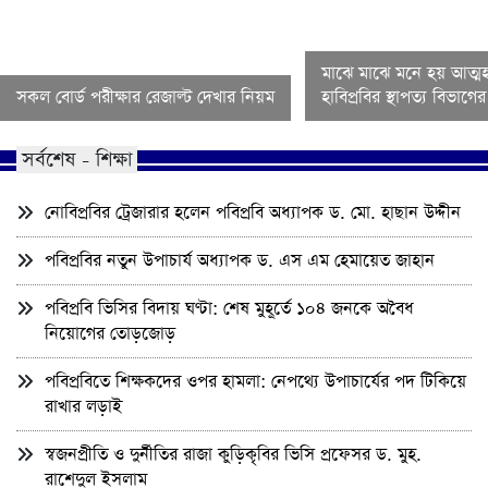
মাঝে মাঝে মনে হয় আত্মহ
সকল বোর্ড পরীক্ষার রেজাল্ট দেখার নিয়ম
হাবিপ্রবির স্থাপত্য বিভাগ
সর্বশেষ - শিক্ষা
নোবিপ্রবির ট্রেজারার হলেন পবিপ্রবি অধ্যাপক ড. মো. হাছান উদ্দীন
পবিপ্রবির নতুন উপাচার্য অধ্যাপক ড. এস এম হেমায়েত জাহান
পবিপ্রবি ভিসির বিদায় ঘণ্টা: শেষ মুহূর্তে ১০৪ জনকে অবৈধ
নিয়োগের তোড়জোড়
পবিপ্রবিতে শিক্ষকদের ওপর হামলা: নেপথ্যে উপাচার্যের পদ টিকিয়ে
রাখার লড়াই
স্বজনপ্রীতি ও দুর্নীতির রাজা কুড়িকৃবির ভিসি প্রফেসর ড. মুহ.
রাশেদুল ইসলাম