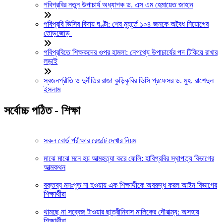
পবিপ্রবির নতুন উপাচার্য অধ্যাপক ড. এস এম হেমায়েত জাহান
পবিপ্রবি ভিসির বিদায় ঘণ্টা: শেষ মুহূর্তে ১০৪ জনকে অবৈধ নিয়োগের
তোড়জোড়
পবিপ্রবিতে শিক্ষকদের ওপর হামলা: নেপথ্যে উপাচার্যের পদ টিকিয়ে রাখার
লড়াই
স্বজনপ্রীতি ও দুর্নীতির রাজা কুড়িকৃবির ভিসি প্রফেসর ড. মুহ. রাশেদুল
ইসলাম
সর্বোচ্চ পঠিত - শিক্ষা
সকল বোর্ড পরীক্ষার রেজাল্ট দেখার নিয়ম
মাঝে মাঝে মনে হয় আত্মহত্যা করে ফেলি: হাবিপ্রবির স্থাপত্য বিভাগের
আত্মকথন
বক্তব্য মনঃপুত না হওয়ায় এক শিক্ষার্থীকে অবরুদ্ধ করল আইন বিভাগের
শিক্ষার্থীরা
থামছে না সব্বেজ টাওয়ার ছাত্রীনিবাস মালিকের দৌরাত্ম্য: অসহায়
শিক্ষার্থীরা