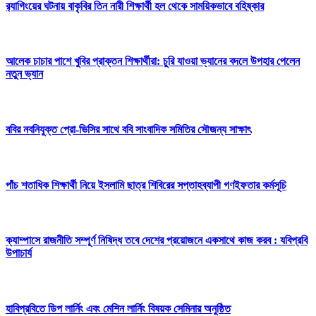
র‍্যাগিংয়ের ঘটনায় বাকৃবির তিন নারী শিক্ষার্থী হল থেকে সাময়িকভাবে বহিষ্কার
আলেক চাচার পাশে খুবির প্রাক্তন শিক্ষার্থীরা: চুরি যাওয়া ভ্যানের বদলে উপহার পেলেন
নতুন ভ্যান
ববির নবনিযুক্ত প্রো-ভিসির সাথে ববি সাংবাদিক সমিতির সৌজন্য সাক্ষাৎ
পাঁচ শতাধিক শিক্ষার্থী নিয়ে ইসলামি ছাত্র শিবিরের সপ্তাহব্যাপী গণইফতার কর্মসূচি
ক্যাম্পাসে রাজনীতি সম্পূর্ণ নিষিদ্ধ তবে দেশের প্রয়োজনে একসাথে কাজ করব : যবিপ্রবি
উপাচার্য
হাবিপ্রবিতে ডিপ লার্নিং এবং মেশিন লার্নিং বিষয়ক সেমিনার অনুষ্ঠিত