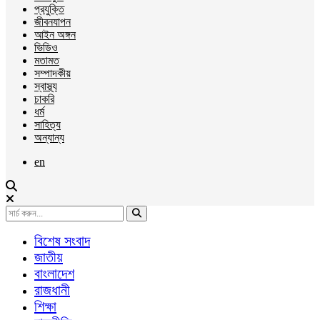
প্রযুক্তি
জীবনযাপন
আইন অঙ্গন
ভিডিও
মতামত
সম্পাদকীয়
স্বাস্থ্য
চাকরি
ধর্ম
সাহিত্য
অন্যান্য
en
বিশেষ সংবাদ
জাতীয়
বাংলাদেশ
রাজধানী
শিক্ষা