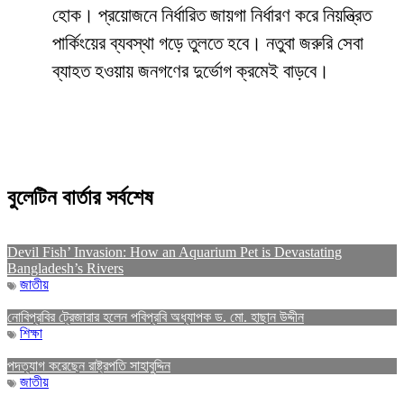
হোক। প্রয়োজনে নির্ধারিত জায়গা নির্ধারণ করে নিয়ন্ত্রিত
পার্কিংয়ের ব্যবস্থা গড়ে তুলতে হবে। নতুবা জরুরি সেবা
ব্যাহত হওয়ায় জনগণের দুর্ভোগ ক্রমেই বাড়বে।
বুলেটিন বার্তার সর্বশেষ
Devil Fish’ Invasion: How an Aquarium Pet is Devastating
Bangladesh’s Rivers
জাতীয়
নোবিপ্রবির ট্রেজারার হলেন পবিপ্রবি অধ্যাপক ড. মো. হাছান উদ্দীন
শিক্ষা
পদত্যাগ করেছেন রাষ্ট্রপতি সাহাবুদ্দিন
জাতীয়