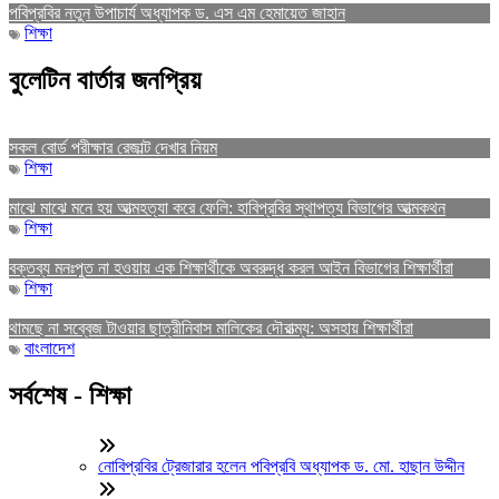
পবিপ্রবির নতুন উপাচার্য অধ্যাপক ড. এস এম হেমায়েত জাহান
শিক্ষা
বুলেটিন বার্তার জনপ্রিয়
সকল বোর্ড পরীক্ষার রেজাল্ট দেখার নিয়ম
শিক্ষা
মাঝে মাঝে মনে হয় আত্মহত্যা করে ফেলি: হাবিপ্রবির স্থাপত্য বিভাগের আত্মকথন
শিক্ষা
বক্তব্য মনঃপুত না হওয়ায় এক শিক্ষার্থীকে অবরুদ্ধ করল আইন বিভাগের শিক্ষার্থীরা
শিক্ষা
থামছে না সব্বেজ টাওয়ার ছাত্রীনিবাস মালিকের দৌরাত্ম্য: অসহায় শিক্ষার্থীরা
বাংলাদেশ
সর্বশেষ - শিক্ষা
নোবিপ্রবির ট্রেজারার হলেন পবিপ্রবি অধ্যাপক ড. মো. হাছান উদ্দীন