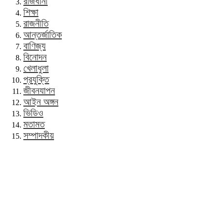
রাজধানী
শিক্ষা
রাজনীতি
আন্তর্জাতিক
বাণিজ্য
বিনোদন
খেলাধুলা
প্রযুক্তি
জীবনযাপন
আইন অঙ্গন
ভিডিও
মতামত
সম্পাদকীয়