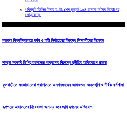
পবিপ্রবি ভিসির বিদায় ঘণ্টা: শেষ মুহূর্তে ১০৪ জনকে অবৈধ নিয়োগের
তোড়জোড়
আপনার জন্য নির্বাচিত
নজরুল বিশ্ববিদ্যালয়ে ধর্ষণ ও নারী নির্যাতনের বিরুদ্ধে শিক্ষার্থীদের বিক্ষোভ
শাল্লা সরকারি ডিগ্রি কলেজের অধ্যক্ষের বিরুদ্ধে দুর্নীতির অভিযোগে মামলা
ফুলবাড়ীতে সরকারি সেবা প্রাপ্তিতে অনগ্রসরদের অধিকতর অন্তর্ভুক্তি শীর্ষক কর্মশালা
রূপগঞ্জে আদালতের নিষেধাজ্ঞা অমান্য করে জমি দখলের অভিযোগ