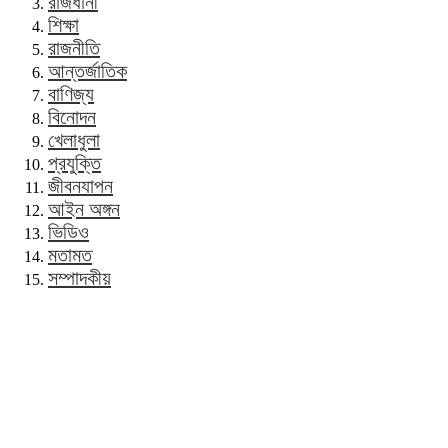
রাজধানী
শিক্ষা
রাজনীতি
আন্তর্জাতিক
বাণিজ্য
বিনোদন
খেলাধুলা
প্রযুক্তি
জীবনযাপন
আইন অঙ্গন
ভিডিও
মতামত
সম্পাদকীয়