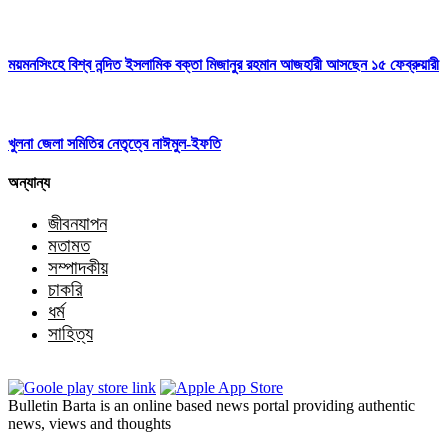
ময়মনসিংহে বিশ্ব নন্দিত ইসলামিক বক্তা মিজানুর রহমান আজহারী আসছেন ১৫ ফেব্রুয়ারী
খুলনা জেলা সমিতির নেতৃত্বে নাঈমুল-ইফতি
অন্যান্য
জীবনযাপন
মতামত
সম্পাদকীয়
চাকরি
ধর্ম
সাহিত্য
Bulletin Barta is an online based news portal providing authentic
news, views and thoughts