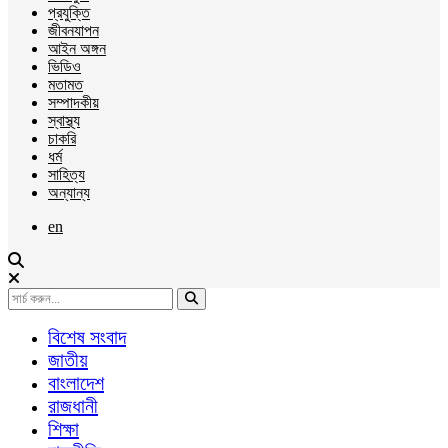
প্রযুক্তি
জীবনযাপন
আইন অঙ্গন
ভিডিও
মতামত
সম্পাদকীয়
স্বাস্থ্য
চাকরি
ধর্ম
সাহিত্য
অন্যান্য
en
বিশেষ সংবাদ
জাতীয়
বাংলাদেশ
রাজধানী
শিক্ষা