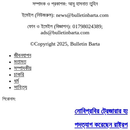
সম্পাদক ও প্রকাশক: আবু হাসনাত তুহিন
ইমেইল (নিউজরুম): news@bulletinbarta.com
ফোন ও ইমেইল (বিজ্ঞাপন): 01798024389;
ads@bulletinbarta.com
©️Copyright 2025, Bulletin Barta
জীবনযাপন
মতামত
সম্পাদকীয়
চাকরি
ধর্ম
সাহিত্য
শিরোনাম:
নোবিপ্রবির ট্রেজারার হলে
পদত্যাগ করেছেন রাষ্ট্রপতি 