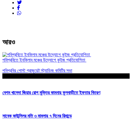
আরও
পবিপ্রবিতে ইনকিলাব মঞ্চের উদ্যোগে কুইজ প্রতিযোগিতা
পবিপ্রবির পোস্ট গ্রাজুয়েট স্ট্যাডিজ কমিটির সভা
আপনার জন্য নির্বাচিত
বেগম খালেদা জিয়ার রোগ মুক্তির কামনায় ফুলবাড়ীতে ইফতার বিতরণ
সাবেক কাউন্সিলর মতি ৩ মামলায় ৭ দিনের রিমান্ডে