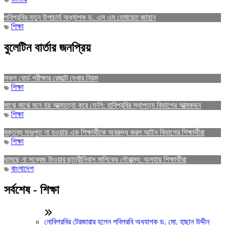
পবিপ্রবির নতুন উপাচার্য অধ্যাপক ড. এস এম হেমায়েত জাহান
শিক্ষা
বুলেটিন বার্তার জনপ্রিয়
সকল বোর্ড পরীক্ষার রেজাল্ট দেখার নিয়ম
শিক্ষা
মাঝে মাঝে মনে হয় আত্মহত্যা করে ফেলি: হাবিপ্রবির স্থাপত্য বিভাগের আত্মকথন
শিক্ষা
বক্তব্য মনঃপুত না হওয়ায় এক শিক্ষার্থীকে অবরুদ্ধ করল আইন বিভাগের শিক্ষার্থীরা
শিক্ষা
থামছে না সব্বেজ টাওয়ার ছাত্রীনিবাস মালিকের দৌরাত্ম্য: অসহায় শিক্ষার্থীরা
বাংলাদেশ
সর্বশেষ - শিক্ষা
নোবিপ্রবির ট্রেজারার হলেন পবিপ্রবি অধ্যাপক ড. মো. হাছান উদ্দীন