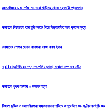
ময়মনসিংহে ১ মণ গাঁজা ও নোহা গাড়ীসহ মাদক ব্যবসায়ী গ্রেফতার
নড়াইলে বিদ্যুতের তার চুরি করতে গিয়ে বিদ্যুতায়িত হয়ে যুবকের মৃত্যু
মোসাদের গোপন ড্রোন কারখানা ধ্বংস করল ইরান
বাকৃবি ছাত্রশিবিরের নতুন সভাপতি ত্বোহা, সাধারণ সম্পাদক মঈন
নড়াইলে পৃথক ঘটনায় ৩ জনকে হত্যা
তিস্তা চুক্তি ও মহাপরিকল্পনা বাস্তবায়নের দাবিতে রংপুরে টানা ৪৮ ঘণ্টার কর্মসূচি শুরু