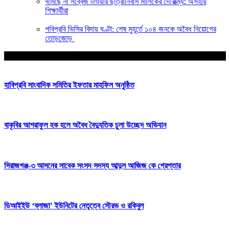
থামছে না সব্বেজ টাওয়ার ছাত্রীনিবাস মালিকের দৌরাত্ম্য: অসহায়
শিক্ষার্থীরা
পবিপ্রবি ভিসির বিদায় ঘণ্টা: শেষ মুহূর্তে ১০৪ জনকে অবৈধ নিয়োগের
তোড়জোড়
আপনার জন্য নির্বাচিত
হাবিপ্রবি সাংবাদিক সমিতির ইফতার মাহফিল অনুষ্ঠিত
বাকৃবির আশরাফুল হক হলে অবৈধ বৈদ্যুতিক চুলা উচ্ছেদ অভিযান
সিরাজগঞ্জ-৩ আসনের সাবেক সংসদ সদস্য আব্দুল আজিজ কে গ্রেপ্তার
ডিআইইউ ‘ব্লাজা’ ইউনিটের নেতৃত্বে সৌরভ ও রকিবুল