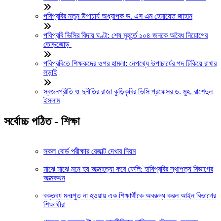
পবিপ্রবির নতুন উপাচার্য অধ্যাপক ড. এস এম হেমায়েত জাহান
পবিপ্রবি ভিসির বিদায় ঘণ্টা: শেষ মুহূর্তে ১০৪ জনকে অবৈধ নিয়োগের
তোড়জোড়
পবিপ্রবিতে শিক্ষকদের ওপর হামলা: নেপথ্যে উপাচার্যের পদ টিকিয়ে রাখার
লড়াই
স্বজনপ্রীতি ও দুর্নীতির রাজা কুড়িকৃবির ভিসি প্রফেসর ড. মুহ. রাশেদুল
ইসলাম
সর্বোচ্চ পঠিত - শিক্ষা
সকল বোর্ড পরীক্ষার রেজাল্ট দেখার নিয়ম
মাঝে মাঝে মনে হয় আত্মহত্যা করে ফেলি: হাবিপ্রবির স্থাপত্য বিভাগের
আত্মকথন
বক্তব্য মনঃপুত না হওয়ায় এক শিক্ষার্থীকে অবরুদ্ধ করল আইন বিভাগের
শিক্ষার্থীরা