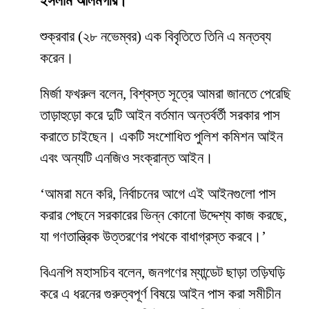
ইসলাম আলমগীর।
শুক্রবার (২৮ নভেম্বর) এক বিবৃতিতে তিনি এ মন্তব্য
করেন।
মির্জা ফখরুল বলেন, বিশ্বস্ত সূত্রে আমরা জানতে পেরেছি
তাড়াহুড়ো করে দুটি আইন বর্তমান অন্তর্বর্তী সরকার পাস
করাতে চাইছেন। একটি সংশোধিত পুলিশ কমিশন আইন
এবং অন্যটি এনজিও সংক্রান্ত আইন।
‘আমরা মনে করি, নির্বাচনের আগে এই আইনগুলো পাস
করার পেছনে সরকারের ভিন্ন কোনো উদ্দেশ্য কাজ করছে,
যা গণতান্ত্রিক উত্তরণের পথকে বাধাগ্রস্ত করবে।’
বিএনপি মহাসচিব বলেন, জনগণের ম্যান্ডেট ছাড়া তড়িঘড়ি
করে এ ধরনের গুরুত্বপূর্ণ বিষয়ে আইন পাস করা সমীচীন