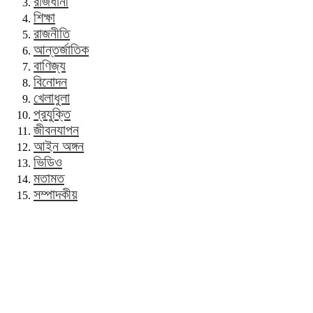
রাজধানী
শিক্ষা
রাজনীতি
আন্তর্জাতিক
বাণিজ্য
বিনোদন
খেলাধুলা
প্রযুক্তি
জীবনযাপন
আইন অঙ্গন
ভিডিও
মতামত
সম্পাদকীয়