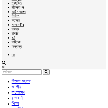
প্রযুক্তি
জীবনযাপন
আইন অঙ্গন
ভিডিও
মতামত
সম্পাদকীয়
স্বাস্থ্য
চাকরি
ধর্ম
সাহিত্য
অন্যান্য
en
বিশেষ সংবাদ
জাতীয়
বাংলাদেশ
রাজধানী
শিক্ষা