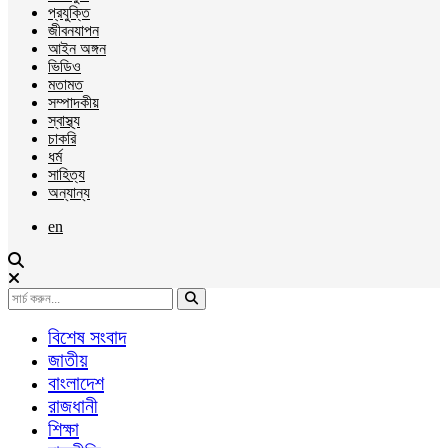
প্রযুক্তি
জীবনযাপন
আইন অঙ্গন
ভিডিও
মতামত
সম্পাদকীয়
স্বাস্থ্য
চাকরি
ধর্ম
সাহিত্য
অন্যান্য
en
বিশেষ সংবাদ
জাতীয়
বাংলাদেশ
রাজধানী
শিক্ষা