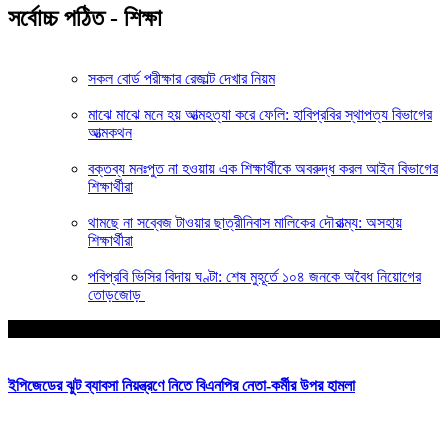
সর্বোচ্চ পঠিত - শিক্ষা
সকল বোর্ড পরীক্ষার রেজাল্ট দেখার নিয়ম
মাঝে মাঝে মনে হয় আত্মহত্যা করে ফেলি: হাবিপ্রবির স্থাপত্য বিভাগের
আত্মকথন
বক্তব্য মনঃপুত না হওয়ায় এক শিক্ষার্থীকে অবরুদ্ধ করল আইন বিভাগের
শিক্ষার্থীরা
থামছে না সব্বেজ টাওয়ার ছাত্রীনিবাস মালিকের দৌরাত্ম্য: অসহায়
শিক্ষার্থীরা
পবিপ্রবি ভিসির বিদায় ঘণ্টা: শেষ মুহূর্তে ১০৪ জনকে অবৈধ নিয়োগের
তোড়জোড়
আপনার জন্য নির্বাচিত
ইপিজেডের ঝুট ব্যাবসা নিয়ন্ত্রণে নিতে বিএনপির নেতা-কর্মীর উপর হামলা