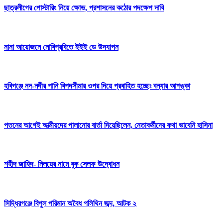
ছাত্রলীগের পোস্টারিং নিয়ে ক্ষোভ, প্রশাসনের কঠোর পদক্ষেপ দাবি
নানা আয়োজনে নোবিপ্রবিতে ইইই ডে উদযাপন
হবিগঞ্জে নদ-নদীর পানি বিপদসীমার ওপর দিয়ে প্রবাহিত হচ্ছেঃ বন্যার আশঙ্কা
পতনের আগেই আত্মীয়দের পালানোর বার্তা দিয়েছিলেন, নেতাকর্মীদের কথা ভাবেনি হাসিনা
শহীদ জাহিদ- নিলয়ের নামে বুক সেলফ উদ্বোধন
সিদ্ধিরগঞ্জে বিপুল পরিমান অবৈধ পলিথিন জব্দ, আটক ২