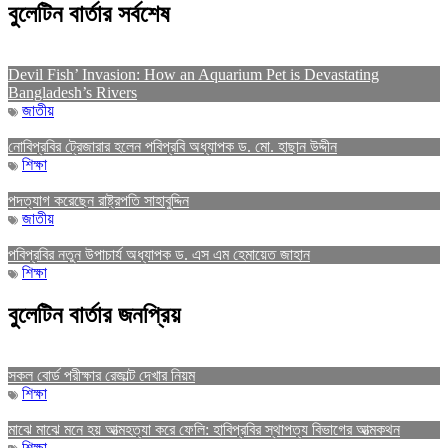
বুলেটিন বার্তার সর্বশেষ
Devil Fish’ Invasion: How an Aquarium Pet is Devastating
Bangladesh’s Rivers
জাতীয়
নোবিপ্রবির ট্রেজারার হলেন পবিপ্রবি অধ্যাপক ড. মো. হাছান উদ্দীন
শিক্ষা
পদত্যাগ করেছেন রাষ্ট্রপতি সাহাবুদ্দিন
জাতীয়
পবিপ্রবির নতুন উপাচার্য অধ্যাপক ড. এস এম হেমায়েত জাহান
শিক্ষা
বুলেটিন বার্তার জনপ্রিয়
সকল বোর্ড পরীক্ষার রেজাল্ট দেখার নিয়ম
শিক্ষা
মাঝে মাঝে মনে হয় আত্মহত্যা করে ফেলি: হাবিপ্রবির স্থাপত্য বিভাগের আত্মকথন
শিক্ষা