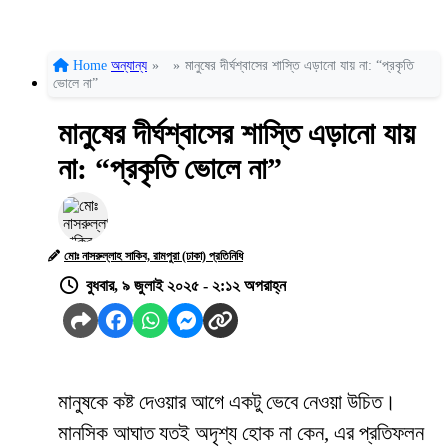
Home
অন্যান্য
»
»
মানুষের দীর্ঘশ্বাসের শাস্তি এড়ানো যায় না: “প্রকৃতি
ভোলে না”
মানুষের দীর্ঘশ্বাসের শাস্তি এড়ানো যায়
না: “প্রকৃতি ভোলে না”
মোঃ নাসরুল্লাহ সাকিব, রামপুরা (ঢাকা) প্রতিনিধি
বুধবার, ৯ জুলাই ২০২৫ - ২:১২ অপরাহ্ন
মানুষকে কষ্ট দেওয়ার আগে একটু ভেবে নেওয়া উচিত।
মানসিক আঘাত যতই অদৃশ্য হোক না কেন, এর প্রতিফলন