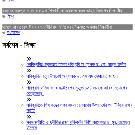
বক্তব্য মনঃপুত না হওয়ায় এক শিক্ষার্থীকে অবরুদ্ধ করল আইন বিভাগের শিক্ষার্থীরা
শিক্ষা
থামছে না সব্বেজ টাওয়ার ছাত্রীনিবাস মালিকের দৌরাত্ম্য: অসহায় শিক্ষার্থীরা
বাংলাদেশ
সর্বশেষ - শিক্ষা
নোবিপ্রবির ট্রেজারার হলেন পবিপ্রবি অধ্যাপক ড. মো. হাছান উদ্দীন
পবিপ্রবির নতুন উপাচার্য অধ্যাপক ড. এস এম হেমায়েত জাহান
পবিপ্রবি ভিসির বিদায় ঘণ্টা: শেষ মুহূর্তে ১০৪ জনকে অবৈধ নিয়োগের
তোড়জোড়
পবিপ্রবিতে শিক্ষকদের ওপর হামলা: নেপথ্যে উপাচার্যের পদ টিকিয়ে রাখার
লড়াই
স্বজনপ্রীতি ও দুর্নীতির রাজা কুড়িকৃবির ভিসি প্রফেসর ড. মুহ. রাশেদুল
ইসলাম