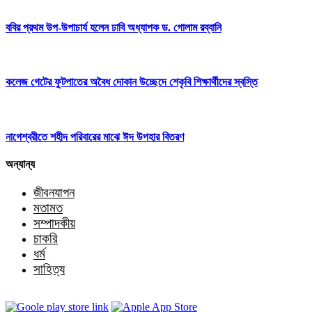
ববির প্রথম উপ-উপাচার্য হলেন ঢাবি অধ্যাপক ড. গোলাম রব্বানি
কলেজ গেটের ফুটপাতের অবৈধ দোকান উচ্ছেদে শেকৃবি শিক্ষার্থীদের স্বস্তি
নাগেশ্বরীতে শহীদ পরিবারের মাঝে ঈদ উপহার বিতরণ
অন্যান্য
জীবনযাপন
মতামত
সম্পাদকীয়
চাকরি
ধর্ম
সাহিত্য