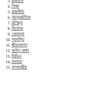
রাজধানী
শিক্ষা
রাজনীতি
আন্তর্জাতিক
বাণিজ্য
বিনোদন
খেলাধুলা
প্রযুক্তি
জীবনযাপন
আইন অঙ্গন
ভিডিও
মতামত
সম্পাদকীয়