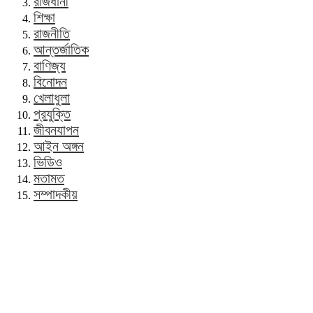
রাজধানী
শিক্ষা
রাজনীতি
আন্তর্জাতিক
বাণিজ্য
বিনোদন
খেলাধুলা
প্রযুক্তি
জীবনযাপন
আইন অঙ্গন
ভিডিও
মতামত
সম্পাদকীয়