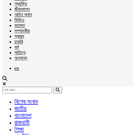
প্রযুক্তি
জীবনযাপন
আইন অঙ্গন
ভিডিও
মতামত
সম্পাদকীয়
স্বাস্থ্য
চাকরি
ধর্ম
সাহিত্য
অন্যান্য
en
বিশেষ সংবাদ
জাতীয়
বাংলাদেশ
রাজধানী
শিক্ষা