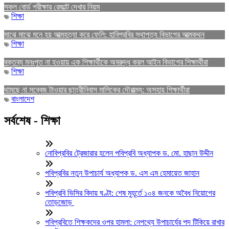
সকল বোর্ড পরীক্ষার রেজাল্ট দেখার নিয়ম
শিক্ষা
মাঝে মাঝে মনে হয় আত্মহত্যা করে ফেলি: হাবিপ্রবির স্থাপত্য বিভাগের আত্মকথন
শিক্ষা
বক্তব্য মনঃপুত না হওয়ায় এক শিক্ষার্থীকে অবরুদ্ধ করল আইন বিভাগের শিক্ষার্থীরা
শিক্ষা
থামছে না সব্বেজ টাওয়ার ছাত্রীনিবাস মালিকের দৌরাত্ম্য: অসহায় শিক্ষার্থীরা
বাংলাদেশ
সর্বশেষ - শিক্ষা
নোবিপ্রবির ট্রেজারার হলেন পবিপ্রবি অধ্যাপক ড. মো. হাছান উদ্দীন
পবিপ্রবির নতুন উপাচার্য অধ্যাপক ড. এস এম হেমায়েত জাহান
পবিপ্রবি ভিসির বিদায় ঘণ্টা: শেষ মুহূর্তে ১০৪ জনকে অবৈধ নিয়োগের
তোড়জোড়
পবিপ্রবিতে শিক্ষকদের ওপর হামলা: নেপথ্যে উপাচার্যের পদ টিকিয়ে রাখার