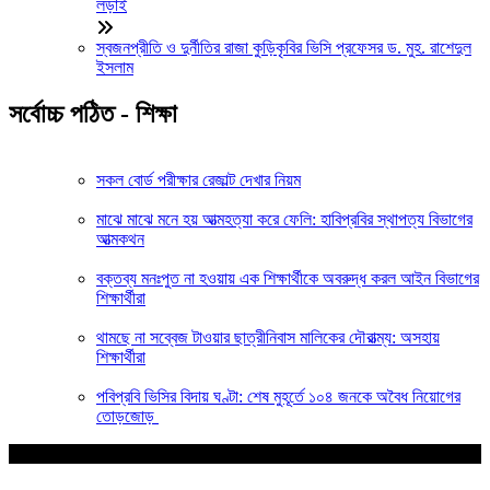
লড়াই
স্বজনপ্রীতি ও দুর্নীতির রাজা কুড়িকৃবির ভিসি প্রফেসর ড. মুহ. রাশেদুল
ইসলাম
সর্বোচ্চ পঠিত - শিক্ষা
সকল বোর্ড পরীক্ষার রেজাল্ট দেখার নিয়ম
মাঝে মাঝে মনে হয় আত্মহত্যা করে ফেলি: হাবিপ্রবির স্থাপত্য বিভাগের
আত্মকথন
বক্তব্য মনঃপুত না হওয়ায় এক শিক্ষার্থীকে অবরুদ্ধ করল আইন বিভাগের
শিক্ষার্থীরা
থামছে না সব্বেজ টাওয়ার ছাত্রীনিবাস মালিকের দৌরাত্ম্য: অসহায়
শিক্ষার্থীরা
পবিপ্রবি ভিসির বিদায় ঘণ্টা: শেষ মুহূর্তে ১০৪ জনকে অবৈধ নিয়োগের
তোড়জোড়
আপনার জন্য নির্বাচিত