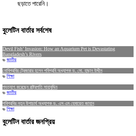
ছড়াতে পারেনি।
বুলেটিন বার্তার সর্বশেষ
Devil Fish’ Invasion: How an Aquarium Pet is Devastating
Bangladesh’s Rivers
জাতীয়
নোবিপ্রবির ট্রেজারার হলেন পবিপ্রবি অধ্যাপক ড. মো. হাছান উদ্দীন
শিক্ষা
পদত্যাগ করেছেন রাষ্ট্রপতি সাহাবুদ্দিন
জাতীয়
পবিপ্রবির নতুন উপাচার্য অধ্যাপক ড. এস এম হেমায়েত জাহান
শিক্ষা
বুলেটিন বার্তার জনপ্রিয়