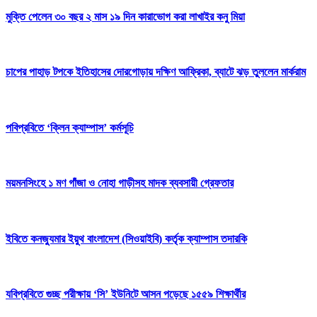
মুক্তি পেলেন ৩০ বছর ২ মাস ১৯ দিন কারাভোগ করা লাখাইর কনু মিয়া
চাপের পাহাড় টপকে ইতিহাসের দোরগোড়ায় দক্ষিণ আফ্রিকা, ব্যাটে ঝড় তুললেন মার্করাম
পবিপ্রবিতে ‘ক্লিন ক্যাম্পাস’ কর্মসূচি
ময়মনসিংহে ১ মণ গাঁজা ও নোহা গাড়ীসহ মাদক ব্যবসায়ী গ্রেফতার
ইবিতে কনজ্যুমার ইয়ুথ বাংলাদেশ (সিওয়াইবি) কর্তৃক ক্যাম্পাস তদারকি
যবিপ্রবিতে গুচ্ছ পরীক্ষায় ‘সি’ ইউনিটে আসন পড়েছে ১৫৫৯ শিক্ষার্থীর