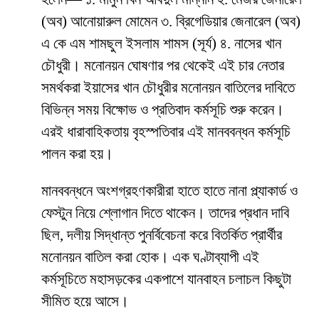
(অব) আনোয়ারুল মোমেন ৩. ব্রিগেডিয়ার জেনারেল (অব)
এ কে এম শামছুল ইসলাম শামস (সূর্য) ৪. নাসের খান
চৌধুরী। মনোনয়ন ঘোষণার পর থেকেই এই চার নেতার
সমর্থকরা ইয়াসের খান চৌধুরীর মনোনয়ন বাতিলের দাবিতে
বিভিন্ন সময় বিক্ষোভ ও প্রতিবাদ কর্মসূচি শুরু করেন।
এরই ধারাবাহিকতায় বৃহস্পতিবার এই মানববন্ধন কর্মসূচি
পালন করা হয়।
মানববন্ধনে অংশগ্রহণকারীরা হাতে হাতে নানা প্ল্যাকার্ড ও
ফেস্টুন নিয়ে শ্লোগান দিতে থাকেন। তাদের প্রধান দাবি
ছিল, দলীয় সিদ্ধান্ত পুনর্বিবেচনা করে বিতর্কিত প্রার্থীর
মনোনয়ন বাতিল করা হোক। এক ঘণ্টাব্যাপী এই
কর্মসূচিতে মহাসড়কের একপাশে যানবাহন চলাচল কিছুটা
সীমিত হয়ে আসে।