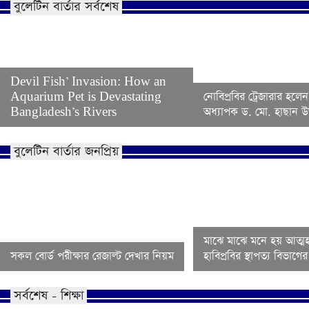
বুলেটিন বার্তার সর্বশেষ
Devil Fish’ Invasion: How an
Aquarium Pet is Devastating
নোবিপ্রবির ট্রেজারার হলেন
Bangladesh’s Rivers
অধ্যাপক ড. মো. হাছান উদ
বুলেটিন বার্তার জনপ্রিয়
মাঝে মাঝে মনে হয় আত্মহ
সকল বোর্ড পরীক্ষার রেজাল্ট দেখার নিয়ম
হাবিপ্রবির স্থাপত্য বিভাগ
সর্বশেষ - শিক্ষা