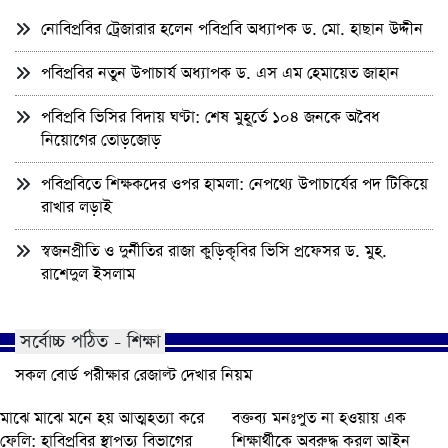
নোবিপ্রবির ট্রেজারার হলেন পবিপ্রবি অধ্যাপক ড. মো. হাছান উদ্দীন
পবিপ্রবির নতুন উপাচার্য অধ্যাপক ড. এস এম হেমায়েত জাহান
পবিপ্রবি ভিসির বিদায় ঘণ্টা: শেষ মুহূর্তে ১০৪ জনকে অবৈধ
নিয়োগের তোড়জোড়
পবিপ্রবিতে শিক্ষকদের ওপর হামলা: নেপথ্যে উপাচার্যের পদ টিকিয়ে
রাখার লড়াই
স্বজনপ্রীতি ও দুর্নীতির রাজা কুড়িকৃবির ভিসি প্রফেসর ড. মুহ.
রাশেদুল ইসলাম
সর্বোচ্চ পঠিত - শিক্ষা
সকল বোর্ড পরীক্ষার রেজাল্ট দেখার নিয়ম
মাঝে মাঝে মনে হয় আত্মহত্যা করে
বক্তব্য মনঃপুত না হওয়ায় এক
ফেলি: হাবিপ্রবির স্থাপত্য বিভাগের
শিক্ষার্থীকে অবরুদ্ধ করল আইন