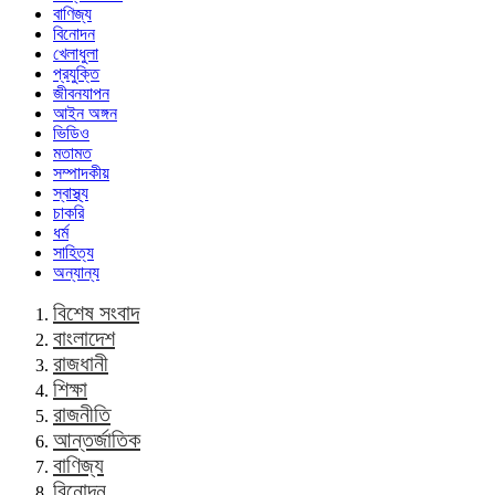
বাণিজ্য
বিনোদন
খেলাধুলা
প্রযুক্তি
জীবনযাপন
আইন অঙ্গন
ভিডিও
মতামত
সম্পাদকীয়
স্বাস্থ্য
চাকরি
ধর্ম
সাহিত্য
অন্যান্য
বিশেষ সংবাদ
বাংলাদেশ
রাজধানী
শিক্ষা
রাজনীতি
আন্তর্জাতিক
বাণিজ্য
বিনোদন