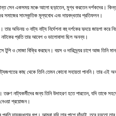
 কান্ত সেন একসময় মঞ্চে আলো ছড়াতেন, মুগ্ধ করতেন দর্শকদের। কিন্তু
দের সমাজের সাংস্কৃতিক মূল্যবোধ এবং দায়বদ্ধতার প্রতিফলন।
া। তার অভিনয় ও নাট্য নাট্য নির্দেশনা বহু দর্শকের হৃদয়ে জায়গা ক
ও। তবে নাটকের প্রতি তার আবেগ ও ভালোবাসা ছিল অনন্য।
দায় বসে টুপি ও মোজা বিক্রি করছেন। বয়স ও দারিদ্র্যের চাপে আজ তিন
াট্যজগতের কাছ থেকে তিনি তেমন কোনো সহায়তা পাননি। তার এই অবস্থা 
। তরুণ নাট্যকর্মীদের জন্য তিনি উদাহরণ হতে পারতেন, যদি তাকে স
প নেওয়া প্রয়োজন।
ের প্রতি দায়বদ্ধতার গল্প। আমরা যদি তার পাশে দাঁড়াই, তবে হয়তো ত