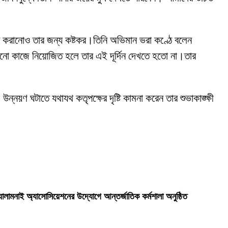
জন করানোও তার জন্য কষ্টকর।তিনি অভিমান ভরা কণ্ঠে বলেন
োনো কাজে নিয়োজিত হলে তার এই দূর্দিন দেখতে হতো না।তার
য়ণ ঘটাতে যথাযথ কতৃপক্ষের দৃষ্টি কামনা করেন তার শুভাকাঙ্ক্ষী
লামনাই অ্যাসোসিয়েশনের উদ্যোগে আন্তর্জাতিক কর্মশালা অনুষ্ঠিত