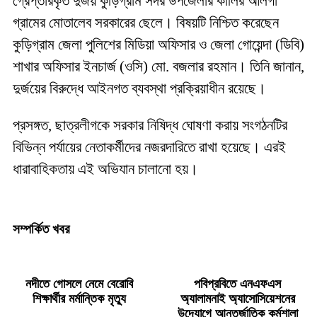
গ্রেপ্তারকৃত দুর্জয় কুড়িগ্রাম সদর উপজেলার কালির আলগা
গ্রামের মোতালেব সরকারের ছেলে। বিষয়টি নিশ্চিত করেছেন
কুড়িগ্রাম জেলা পুলিশের মিডিয়া অফিসার ও জেলা গোয়েন্দা (ডিবি)
শাখার অফিসার ইনচার্জ (ওসি) মো. বজলার রহমান। তিনি জানান,
দুর্জয়ের বিরুদ্ধে আইনগত ব্যবস্থা প্রক্রিয়াধীন রয়েছে।
প্রসঙ্গত, ছাত্রলীগকে সরকার নিষিদ্ধ ঘোষণা করায় সংগঠনটির
বিভিন্ন পর্যায়ের নেতাকর্মীদের নজরদারিতে রাখা হয়েছে। এরই
ধারাবাহিকতায় এই অভিযান চালানো হয়।
সম্পর্কিত খবর
নদীতে গোসলে নেমে বেরোবি
পবিপ্রবিতে এনএফএস
শিক্ষার্থীর মর্মান্তিক মৃত্যু
অ্যালামনাই অ্যাসোসিয়েশনের
উদ্যোগে আন্তর্জাতিক কর্মশালা