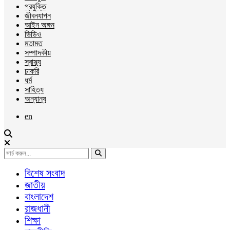
প্রযুক্তি
জীবনযাপন
আইন অঙ্গন
ভিডিও
মতামত
সম্পাদকীয়
স্বাস্থ্য
চাকরি
ধর্ম
সাহিত্য
অন্যান্য
en
বিশেষ সংবাদ
জাতীয়
বাংলাদেশ
রাজধানী
শিক্ষা