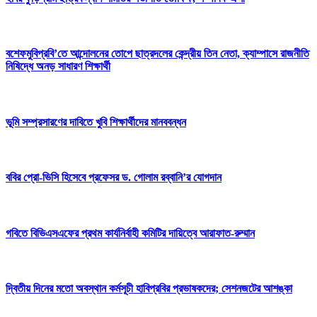
বশেফমুবিপ্রবি’তে আন্দোলনের তোপে ছাত্রদলের কেন্দ্রীয় তিন নেতা, ক্যাম্পাসে রাজনীতি
নিষিদ্ধে অনড় সাধারণ শিক্ষার্থী
ভূমি সম্প্রসারণের দাবিতে খুবি শিক্ষার্থীদের মানববন্ধন
ববির প্রো-ভিসি হিসেবে প্রফেসর ড. গোলাম রব্বানি’র যোগদান
গবিতে বিভিএসএফের প্রথম কার্যনির্বাহী কমিটির দায়িত্বে আরাফাত-রুম্মান
দ্বিতীয় দিনের মতো অবস্থান কর্মসূচী হাবিপ্রবির প্রভাষকদের; সেশনজটের আশঙ্কা