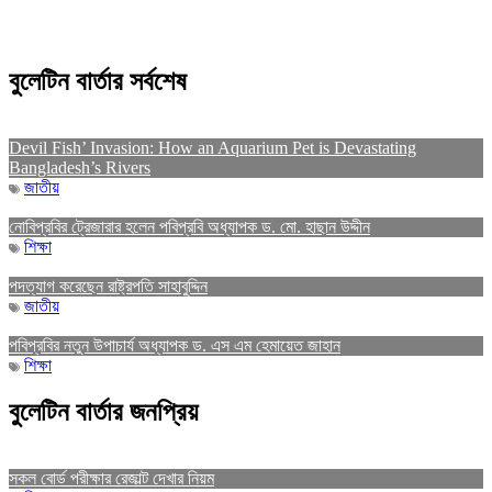
বুলেটিন বার্তার সর্বশেষ
Devil Fish’ Invasion: How an Aquarium Pet is Devastating
Bangladesh’s Rivers
জাতীয়
নোবিপ্রবির ট্রেজারার হলেন পবিপ্রবি অধ্যাপক ড. মো. হাছান উদ্দীন
শিক্ষা
পদত্যাগ করেছেন রাষ্ট্রপতি সাহাবুদ্দিন
জাতীয়
পবিপ্রবির নতুন উপাচার্য অধ্যাপক ড. এস এম হেমায়েত জাহান
শিক্ষা
বুলেটিন বার্তার জনপ্রিয়
সকল বোর্ড পরীক্ষার রেজাল্ট দেখার নিয়ম