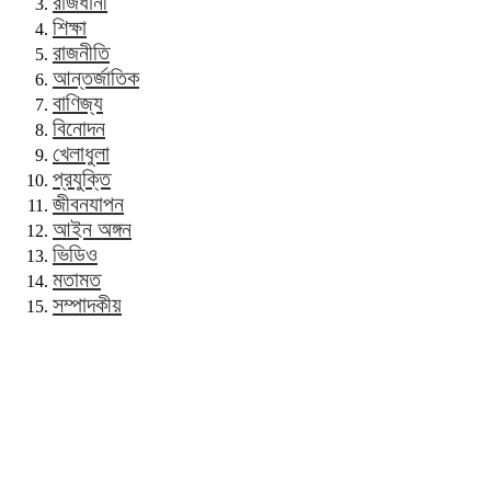
রাজধানী
শিক্ষা
রাজনীতি
আন্তর্জাতিক
বাণিজ্য
বিনোদন
খেলাধুলা
প্রযুক্তি
জীবনযাপন
আইন অঙ্গন
ভিডিও
মতামত
সম্পাদকীয়