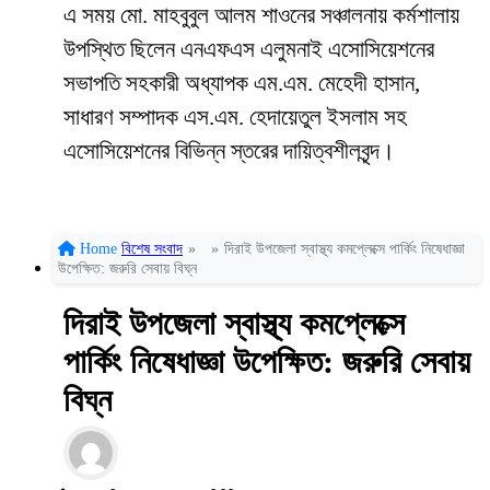
এ সময় মো. মাহবুবুল আলম শাওনের সঞ্চালনায় কর্মশালায়
উপস্থিত ছিলেন এনএফএস এলুমনাই এসোসিয়েশনের
সভাপতি সহকারী অধ্যাপক এম.এম. মেহেদী হাসান,
সাধারণ সম্পাদক এস.এম. হেদায়েতুল ইসলাম সহ
এসোসিয়েশনের বিভিন্ন স্তরের দায়িত্বশীলবৃন্দ।
Home
বিশেষ সংবাদ
»
»
দিরাই উপজেলা স্বাস্থ্য কমপ্লেক্সে পার্কিং নিষেধাজ্ঞা
উপেক্ষিত: জরুরি সেবায় বিঘ্ন
দিরাই উপজেলা স্বাস্থ্য কমপ্লেক্সে
পার্কিং নিষেধাজ্ঞা উপেক্ষিত: জরুরি সেবায়
বিঘ্ন