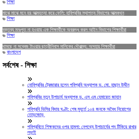
শিক্ষা
মাঝে মাঝে মনে হয় আত্মহত্যা করে ফেলি: হাবিপ্রবির স্থাপত্য বিভাগের আত্মকথন
শিক্ষা
বক্তব্য মনঃপুত না হওয়ায় এক শিক্ষার্থীকে অবরুদ্ধ করল আইন বিভাগের শিক্ষার্থীরা
শিক্ষা
থামছে না সব্বেজ টাওয়ার ছাত্রীনিবাস মালিকের দৌরাত্ম্য: অসহায় শিক্ষার্থীরা
বাংলাদেশ
সর্বশেষ - শিক্ষা
নোবিপ্রবির ট্রেজারার হলেন পবিপ্রবি অধ্যাপক ড. মো. হাছান উদ্দীন
পবিপ্রবির নতুন উপাচার্য অধ্যাপক ড. এস এম হেমায়েত জাহান
পবিপ্রবি ভিসির বিদায় ঘণ্টা: শেষ মুহূর্তে ১০৪ জনকে অবৈধ নিয়োগের
তোড়জোড়
পবিপ্রবিতে শিক্ষকদের ওপর হামলা: নেপথ্যে উপাচার্যের পদ টিকিয়ে রাখার
লড়াই