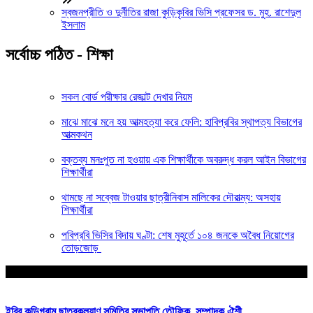
স্বজনপ্রীতি ও দুর্নীতির রাজা কুড়িকৃবির ভিসি প্রফেসর ড. মুহ. রাশেদুল
ইসলাম
সর্বোচ্চ পঠিত - শিক্ষা
সকল বোর্ড পরীক্ষার রেজাল্ট দেখার নিয়ম
মাঝে মাঝে মনে হয় আত্মহত্যা করে ফেলি: হাবিপ্রবির স্থাপত্য বিভাগের
আত্মকথন
বক্তব্য মনঃপুত না হওয়ায় এক শিক্ষার্থীকে অবরুদ্ধ করল আইন বিভাগের
শিক্ষার্থীরা
থামছে না সব্বেজ টাওয়ার ছাত্রীনিবাস মালিকের দৌরাত্ম্য: অসহায়
শিক্ষার্থীরা
পবিপ্রবি ভিসির বিদায় ঘণ্টা: শেষ মুহূর্তে ১০৪ জনকে অবৈধ নিয়োগের
তোড়জোড়
আপনার জন্য নির্বাচিত
ইবির কুড়িগ্রাম ছাত্রকল্যাণ সমিতির সভাপতি তৌফিক, সম্পাদক ঐশী