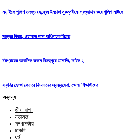
নড়াইলে পুলিশ তদন্ত কেন্দ্রের ইনচার্জ নুরুন্নবীকে প্রত্যাহার করে পুলিশ লাইনে
শান্তর বিদায়, ওয়ানডে দলে অধিনায়ক মিরাজ
চট্টগ্রামের আবাসিক ভবনে দিনদুপুরে ডাকাতি, আটক ২
বাকৃবির হেলথ কেয়ারে নিম্মমানের স্বাস্থ্যসেবা, ক্ষোভ শিক্ষার্থীদের
অন্যান্য
জীবনযাপন
মতামত
সম্পাদকীয়
চাকরি
ধর্ম