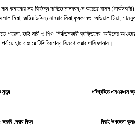
 দাম কমানোর সহ বিভিন্ন দাবিতে মানববন্ধন করেছে বাসদ (মার্কসবাদী) শ
লাল মিয়া, জমির উদ্দিন,সোহরাব মিয়া,কৃষকনেতা আউয়াল মিয়া, শামসু
এড়াতে পারেনা, তাই নারী ও শিশু নির্যাতনকারী ব্যক্তিদের আইনের আওত
 পর্যায়ে হাট বাজারে টিসিবির পন্য বিতরণ করার দাবি জানান।
 মৃত্যু
পবিপ্রবিতে এনএফএস অ্যা
ত: জরুরি সেবায় বিঘ্ন
দিরাই উপজেলা কুলঞ