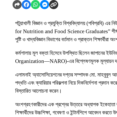
পটুয়াখালী বিজ্ঞান ও প্রযুক্তি বিশ্ববিদ্যালয় (পবিপ্রব
for Nutrition and Food Science Graduates” শীর্ষক এক
পুষ্টি ও খাদ্যবিজ্ঞান বিভাগের বর্তমান ও প্রাক্তন শিক্ষার্থীর
কর্মশালায় মূল বক্তা হিসেবে উপস্থিত ছিলেন জাপানের ইউ
Organization—NARO)-এর বিশ্লেষণমূলক মূল্যায়ন দল
এলামনাই অ্যাসোসিয়েশনের দপ্তর সম্পাদক মো. মাহবুবুল আলম শাও
পদ্ধতি এবং ক্যারিয়ার পরিকল্পনা নিয়ে দিকনির্দেশনা প্রদান 
বিস্তারিত আলোচনা করেন।
অংশগ্রহণকারীদের এক প্রশ্নের উত্তরে অধ্যাপক ইকেহাতা জানান
শিক্ষার্থীদের উচ্চশিক্ষা, গবেষণা ও ইন্টার্নশিপে আবেদন করত