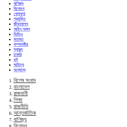
বাণিজ্য
বিনোদন
খেলাধুলা
প্রযুক্তি
জীবনযাপন
আইন অঙ্গন
ভিডিও
মতামত
সম্পাদকীয়
স্বাস্থ্য
চাকরি
ধর্ম
সাহিত্য
অন্যান্য
বিশেষ সংবাদ
বাংলাদেশ
রাজধানী
শিক্ষা
রাজনীতি
আন্তর্জাতিক
বাণিজ্য
বিনোদন