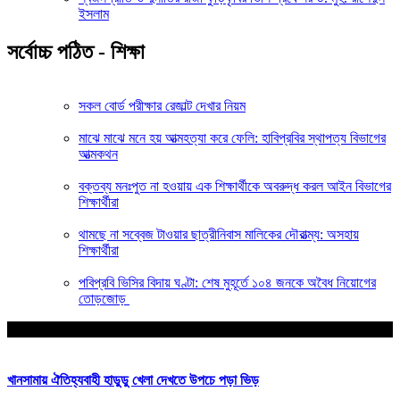
ইসলাম
সর্বোচ্চ পঠিত - শিক্ষা
সকল বোর্ড পরীক্ষার রেজাল্ট দেখার নিয়ম
মাঝে মাঝে মনে হয় আত্মহত্যা করে ফেলি: হাবিপ্রবির স্থাপত্য বিভাগের
আত্মকথন
বক্তব্য মনঃপুত না হওয়ায় এক শিক্ষার্থীকে অবরুদ্ধ করল আইন বিভাগের
শিক্ষার্থীরা
থামছে না সব্বেজ টাওয়ার ছাত্রীনিবাস মালিকের দৌরাত্ম্য: অসহায়
শিক্ষার্থীরা
পবিপ্রবি ভিসির বিদায় ঘণ্টা: শেষ মুহূর্তে ১০৪ জনকে অবৈধ নিয়োগের
তোড়জোড়
আপনার জন্য নির্বাচিত
খানসামায় ঐতিহ্যবাহী হাডুডু খেলা দেখতে উপচে পড়া ভিড়