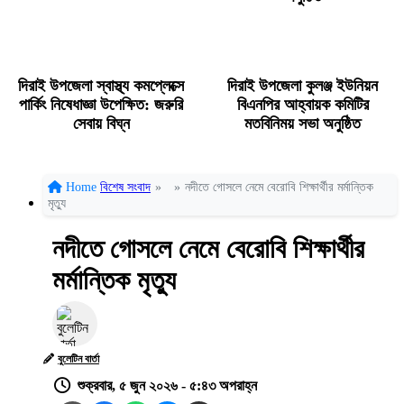
দিরাই উপজেলা স্বাস্থ্য কমপ্লেক্সে
দিরাই উপজেলা কুলঞ্জ ইউনিয়ন
পার্কিং নিষেধাজ্ঞা উপেক্ষিত: জরুরি
বিএনপির আহ্বায়ক কমিটির
সেবায় বিঘ্ন
মতবিনিময় সভা অনুষ্ঠিত
Home
বিশেষ সংবাদ
»
»
নদীতে গোসলে নেমে বেরোবি শিক্ষার্থীর মর্মান্তিক
মৃত্যু
নদীতে গোসলে নেমে বেরোবি শিক্ষার্থীর
মর্মান্তিক মৃত্যু
বুলেটিন বার্তা
শুক্রবার, ৫ জুন ২০২৬ - ৫:৪৩ অপরাহ্ন