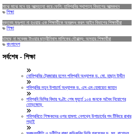
মাঝে মাঝে মনে হয় আত্মহত্যা করে ফেলি: হাবিপ্রবির স্থাপত্য বিভাগের আত্মকথন
শিক্ষা
বক্তব্য মনঃপুত না হওয়ায় এক শিক্ষার্থীকে অবরুদ্ধ করল আইন বিভাগের শিক্ষার্থীরা
শিক্ষা
থামছে না সব্বেজ টাওয়ার ছাত্রীনিবাস মালিকের দৌরাত্ম্য: অসহায় শিক্ষার্থীরা
বাংলাদেশ
সর্বশেষ - শিক্ষা
নোবিপ্রবির ট্রেজারার হলেন পবিপ্রবি অধ্যাপক ড. মো. হাছান উদ্দীন
পবিপ্রবির নতুন উপাচার্য অধ্যাপক ড. এস এম হেমায়েত জাহান
পবিপ্রবি ভিসির বিদায় ঘণ্টা: শেষ মুহূর্তে ১০৪ জনকে অবৈধ নিয়োগের
তোড়জোড়
পবিপ্রবিতে শিক্ষকদের ওপর হামলা: নেপথ্যে উপাচার্যের পদ টিকিয়ে রাখার
লড়াই
স্বজনপ্রীতি ও দুর্নীতির রাজা কুড়িকৃবির ভিসি প্রফেসর ড. মুহ. রাশেদুল