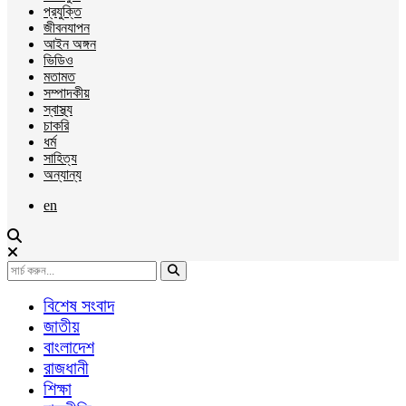
প্রযুক্তি
জীবনযাপন
আইন অঙ্গন
ভিডিও
মতামত
সম্পাদকীয়
স্বাস্থ্য
চাকরি
ধর্ম
সাহিত্য
অন্যান্য
en
বিশেষ সংবাদ
জাতীয়
বাংলাদেশ
রাজধানী
শিক্ষা