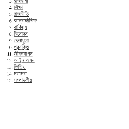
রাজধানী
শিক্ষা
রাজনীতি
আন্তর্জাতিক
বাণিজ্য
বিনোদন
খেলাধুলা
প্রযুক্তি
জীবনযাপন
আইন অঙ্গন
ভিডিও
মতামত
সম্পাদকীয়