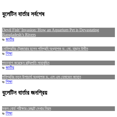
বুলেটিন বার্তার সর্বশেষ
Devil Fish’ Invasion: How an Aquarium Pet is Devastating
Bangladesh’s Rivers
জাতীয়
নোবিপ্রবির ট্রেজারার হলেন পবিপ্রবি অধ্যাপক ড. মো. হাছান উদ্দীন
শিক্ষা
পদত্যাগ করেছেন রাষ্ট্রপতি সাহাবুদ্দিন
জাতীয়
পবিপ্রবির নতুন উপাচার্য অধ্যাপক ড. এস এম হেমায়েত জাহান
শিক্ষা
বুলেটিন বার্তার জনপ্রিয়
সকল বোর্ড পরীক্ষার রেজাল্ট দেখার নিয়ম
শিক্ষা