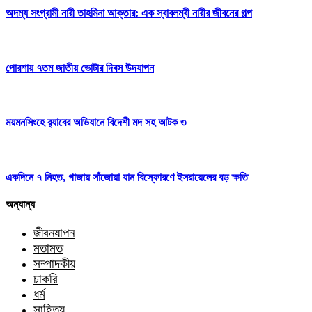
অদম্য সংগ্রামী নারী তাহমিনা আক্তার: এক স্বাবলম্বী নারীর জীবনের গল্প
পোরশায় ৭তম জাতীয় ভোটার দিবস উদযাপন
ময়মনসিংহে র‌্যাবের অভিযানে বিদেশী মদ সহ আটক ৩
একদিনে ৭ নিহত, গাজায় সাঁজোয়া যান বিস্ফোরণে ইসরায়েলের বড় ক্ষতি
অন্যান্য
জীবনযাপন
মতামত
সম্পাদকীয়
চাকরি
ধর্ম
সাহিত্য