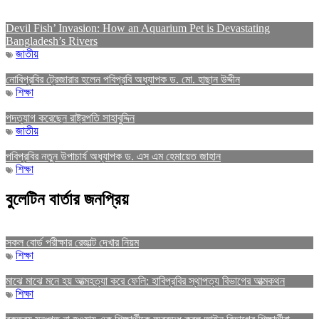
Devil Fish’ Invasion: How an Aquarium Pet is Devastating
Bangladesh’s Rivers
জাতীয়
নোবিপ্রবির ট্রেজারার হলেন পবিপ্রবি অধ্যাপক ড. মো. হাছান উদ্দীন
শিক্ষা
পদত্যাগ করেছেন রাষ্ট্রপতি সাহাবুদ্দিন
জাতীয়
পবিপ্রবির নতুন উপাচার্য অধ্যাপক ড. এস এম হেমায়েত জাহান
শিক্ষা
বুলেটিন বার্তার জনপ্রিয়
সকল বোর্ড পরীক্ষার রেজাল্ট দেখার নিয়ম
শিক্ষা
মাঝে মাঝে মনে হয় আত্মহত্যা করে ফেলি: হাবিপ্রবির স্থাপত্য বিভাগের আত্মকথন
শিক্ষা