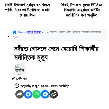
দিরাই উপজেলা স্বাস্থ্য কমপ্লেক্সে
দিরাই উপজেলা কুলঞ্জ ইউনিয়ন
পার্কিং নিষেধাজ্ঞা উপেক্ষিত: জরুরি
বিএনপির আহ্বায়ক কমিটির
সেবায় বিঘ্ন
মতবিনিময় সভা অনুষ্ঠিত
Home
বিশেষ সংবাদ
»
»
নদীতে গোসলে নেমে বেরোবি শিক্ষার্থীর মর্মান্তিক
মৃত্যু
নদীতে গোসলে নেমে বেরোবি শিক্ষার্থীর
মর্মান্তিক মৃত্যু
বুলেটিন বার্তা
শুক্রবার, ৫ জুন ২০২৬ - ৫:৪৩ অপরাহ্ন