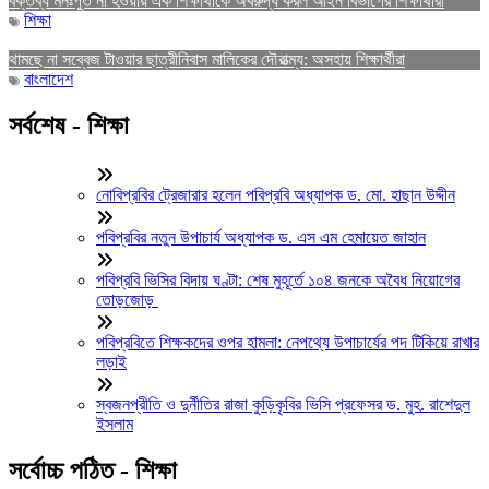
বক্তব্য মনঃপুত না হওয়ায় এক শিক্ষার্থীকে অবরুদ্ধ করল আইন বিভাগের শিক্ষার্থীরা
শিক্ষা
থামছে না সব্বেজ টাওয়ার ছাত্রীনিবাস মালিকের দৌরাত্ম্য: অসহায় শিক্ষার্থীরা
বাংলাদেশ
সর্বশেষ - শিক্ষা
নোবিপ্রবির ট্রেজারার হলেন পবিপ্রবি অধ্যাপক ড. মো. হাছান উদ্দীন
পবিপ্রবির নতুন উপাচার্য অধ্যাপক ড. এস এম হেমায়েত জাহান
পবিপ্রবি ভিসির বিদায় ঘণ্টা: শেষ মুহূর্তে ১০৪ জনকে অবৈধ নিয়োগের
তোড়জোড়
পবিপ্রবিতে শিক্ষকদের ওপর হামলা: নেপথ্যে উপাচার্যের পদ টিকিয়ে রাখার
লড়াই
স্বজনপ্রীতি ও দুর্নীতির রাজা কুড়িকৃবির ভিসি প্রফেসর ড. মুহ. রাশেদুল
ইসলাম
সর্বোচ্চ পঠিত - শিক্ষা