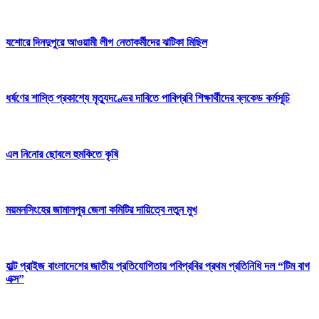
যশোরে দিনদুপুরে আওয়ামী লীগ নেতাকর্মীদের ঝটিকা মিছিল
ধর্ষণের শাস্তি প্রকাশ্যে মৃত্যুদণ্ডের দাবিতে ‎পাবিপ্রবি শিক্ষার্থীদের ব্লকেড কর্মসূচি
এল নিনোর ছোবলে হুমকিতে কৃষি
ময়মনসিংহের জামালপুর জেলা কমিটির দায়িত্বে নতুন মুখ
হাল্ট প্রাইজ বাংলাদেশের জাতীয় প্রতিযোগিতায় পবিপ্রবির প্রথম প্রতিনিধি দল “টিম বাগ
এক্স”