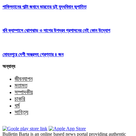
পাকিস্তানের পাল্টা জবাবে ভারতের দুই যুদ্ধবিমান ভূপাতিত
ববি ক্যাম্পাসে ঝোপঝাড় ও সাপের উপদ্রব প্রশাসনের নেই কোন উদ্যোগ
মোহনপুরে দেশী অস্ত্রসহ গ্রেপ্তার ৪ জন
অন্যান্য
জীবনযাপন
মতামত
সম্পাদকীয়
চাকরি
ধর্ম
সাহিত্য
Bulletin Barta is an online based news portal providing authentic