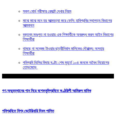
সকল বোর্ড পরীক্ষার রেজাল্ট দেখার নিয়ম
মাঝে মাঝে মনে হয় আত্মহত্যা করে ফেলি: হাবিপ্রবির স্থাপত্য বিভাগের
আত্মকথন
বক্তব্য মনঃপুত না হওয়ায় এক শিক্ষার্থীকে অবরুদ্ধ করল আইন বিভাগের
শিক্ষার্থীরা
থামছে না সব্বেজ টাওয়ার ছাত্রীনিবাস মালিকের দৌরাত্ম্য: অসহায়
শিক্ষার্থীরা
পবিপ্রবি ভিসির বিদায় ঘণ্টা: শেষ মুহূর্তে ১০৪ জনকে অবৈধ নিয়োগের
তোড়জোড়
আপনার জন্য নির্বাচিত
গণ-অভ্যুত্থানের গান নিয়ে বশেফমুবিপ্রবিতে কণ্ঠশিল্পী আমিরুল মানিক
পবিপ্রবিতে বিশ্ব ভেটেরিনারি দিবস পালিত