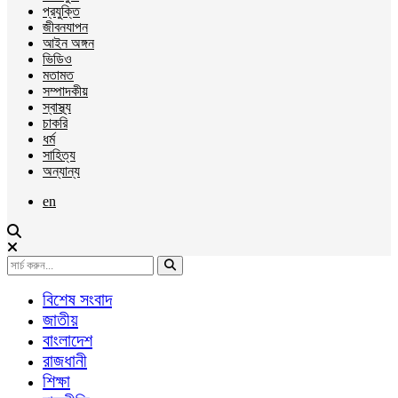
প্রযুক্তি
জীবনযাপন
আইন অঙ্গন
ভিডিও
মতামত
সম্পাদকীয়
স্বাস্থ্য
চাকরি
ধর্ম
সাহিত্য
অন্যান্য
en
বিশেষ সংবাদ
জাতীয়
বাংলাদেশ
রাজধানী
শিক্ষা