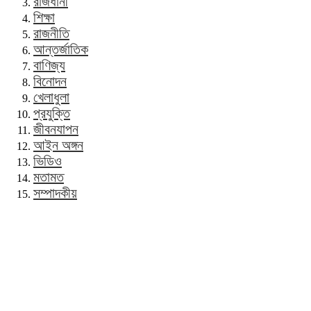
রাজধানী
শিক্ষা
রাজনীতি
আন্তর্জাতিক
বাণিজ্য
বিনোদন
খেলাধুলা
প্রযুক্তি
জীবনযাপন
আইন অঙ্গন
ভিডিও
মতামত
সম্পাদকীয়