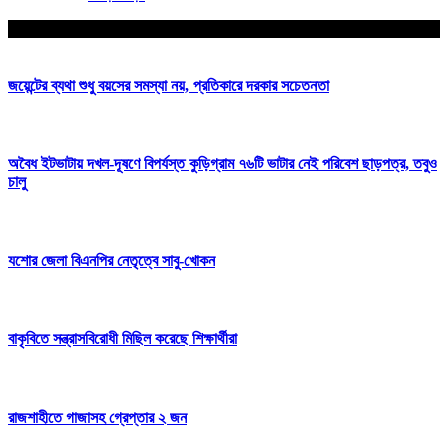
আপনার জন্য নির্বাচিত
জয়েন্টের ব্যথা শুধু বয়সের সমস্যা নয়, প্রতিকারে দরকার সচেতনতা
অবৈধ ইটভাটায় দখল-দূষণে বিপর্যস্ত কুড়িগ্রাম ৭৬টি ভাটার নেই পরিবেশ ছাড়পত্র, তবুও
চালু
যশোর জেলা বিএনপির নেতৃত্বে সাবু-খোকন
বাকৃবিতে সন্ত্রাসবিরোধী মিছিল করেছে শিক্ষার্থীরা
রাজশাহীতে গাজাসহ গ্রেপ্তার ২ জন