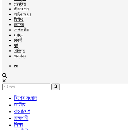
প্রযুক্তি
জীবনযাপন
আইন অঙ্গন
ভিডিও
মতামত
সম্পাদকীয়
স্বাস্থ্য
চাকরি
ধর্ম
সাহিত্য
অন্যান্য
en
বিশেষ সংবাদ
জাতীয়
বাংলাদেশ
রাজধানী
শিক্ষা