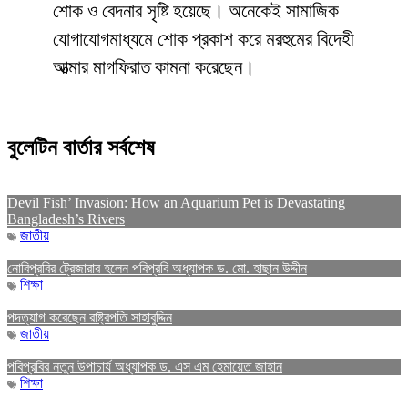
শোক ও বেদনার সৃষ্টি হয়েছে। অনেকেই সামাজিক
যোগাযোগমাধ্যমে শোক প্রকাশ করে মরহুমের বিদেহী
আত্মার মাগফিরাত কামনা করেছেন।
বুলেটিন বার্তার সর্বশেষ
Devil Fish’ Invasion: How an Aquarium Pet is Devastating
Bangladesh’s Rivers
জাতীয়
নোবিপ্রবির ট্রেজারার হলেন পবিপ্রবি অধ্যাপক ড. মো. হাছান উদ্দীন
শিক্ষা
পদত্যাগ করেছেন রাষ্ট্রপতি সাহাবুদ্দিন
জাতীয়
পবিপ্রবির নতুন উপাচার্য অধ্যাপক ড. এস এম হেমায়েত জাহান
শিক্ষা