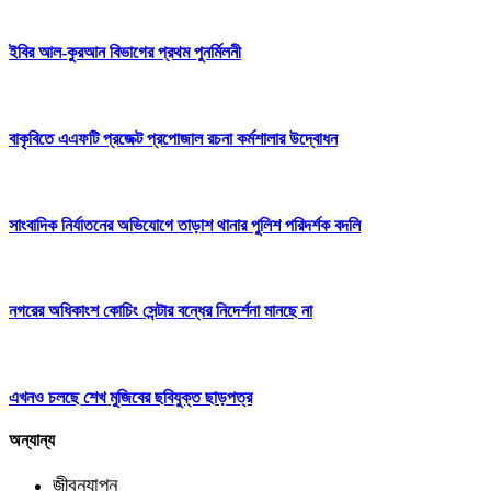
ইবির আল-কুরআন বিভাগের প্রথম পুনর্মিলনী
বাকৃবিতে এএফটি প্রজেক্ট প্রপোজাল রচনা কর্মশালার উদ্বোধন
সাংবাদিক নির্যাতনের অভিযোগে তাড়াশ থানার পুলিশ পরিদর্শক বদলি
নগরের অধিকাংশ কোচিং সেন্টার বন্ধের নিদের্শনা মানছে না
এখনও চলছে শেখ মুজিবের ছবিযুক্ত ছাড়পত্র
অন্যান্য
জীবনযাপন