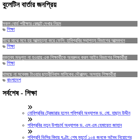
বুলেটিন বার্তার জনপ্রিয়
সকল বোর্ড পরীক্ষার রেজাল্ট দেখার নিয়ম
শিক্ষা
মাঝে মাঝে মনে হয় আত্মহত্যা করে ফেলি: হাবিপ্রবির স্থাপত্য বিভাগের আত্মকথন
শিক্ষা
বক্তব্য মনঃপুত না হওয়ায় এক শিক্ষার্থীকে অবরুদ্ধ করল আইন বিভাগের শিক্ষার্থীরা
শিক্ষা
থামছে না সব্বেজ টাওয়ার ছাত্রীনিবাস মালিকের দৌরাত্ম্য: অসহায় শিক্ষার্থীরা
বাংলাদেশ
সর্বশেষ - শিক্ষা
নোবিপ্রবির ট্রেজারার হলেন পবিপ্রবি অধ্যাপক ড. মো. হাছান উদ্দীন
পবিপ্রবির নতুন উপাচার্য অধ্যাপক ড. এস এম হেমায়েত জাহান
পবিপ্রবি ভিসির বিদায় ঘণ্টা: শেষ মুহূর্তে ১০৪ জনকে অবৈধ নিয়োগের