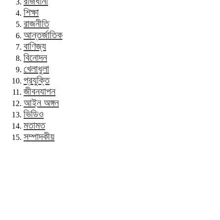
রাজধানী
শিক্ষা
রাজনীতি
আন্তর্জাতিক
বাণিজ্য
বিনোদন
খেলাধুলা
প্রযুক্তি
জীবনযাপন
আইন অঙ্গন
ভিডিও
মতামত
সম্পাদকীয়