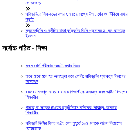
তোড়জোড়
পবিপ্রবিতে শিক্ষকদের ওপর হামলা: নেপথ্যে উপাচার্যের পদ টিকিয়ে রাখার
লড়াই
স্বজনপ্রীতি ও দুর্নীতির রাজা কুড়িকৃবির ভিসি প্রফেসর ড. মুহ. রাশেদুল
ইসলাম
সর্বোচ্চ পঠিত - শিক্ষা
সকল বোর্ড পরীক্ষার রেজাল্ট দেখার নিয়ম
মাঝে মাঝে মনে হয় আত্মহত্যা করে ফেলি: হাবিপ্রবির স্থাপত্য বিভাগের
আত্মকথন
বক্তব্য মনঃপুত না হওয়ায় এক শিক্ষার্থীকে অবরুদ্ধ করল আইন বিভাগের
শিক্ষার্থীরা
থামছে না সব্বেজ টাওয়ার ছাত্রীনিবাস মালিকের দৌরাত্ম্য: অসহায়
শিক্ষার্থীরা
পবিপ্রবি ভিসির বিদায় ঘণ্টা: শেষ মুহূর্তে ১০৪ জনকে অবৈধ নিয়োগের
তোড়জোড়