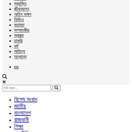
প্রযুক্তি
জীবনযাপন
আইন অঙ্গন
ভিডিও
মতামত
সম্পাদকীয়
স্বাস্থ্য
চাকরি
ধর্ম
সাহিত্য
অন্যান্য
en
বিশেষ সংবাদ
জাতীয়
বাংলাদেশ
রাজধানী
শিক্ষা