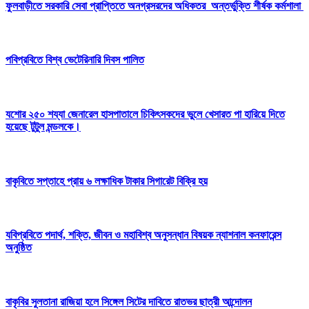
ফুলবাড়ীতে সরকারি সেবা প্রাপ্তিতে অনগ্রসরদের অধিকতর অন্তর্ভুক্তি শীর্ষক কর্মশালা
পবিপ্রবিতে বিশ্ব ভেটেরিনারি দিবস পালিত
যশোর ২৫০ শয্যা জেনারেল হাসপাতালে চিকিৎসকদের ভুলে খেসারত পা হারিয়ে দিতে
হয়েছে টুটুল মন্ডলকে।
বাকৃবিতে সপ্তাহে প্রায় ৬ লক্ষাধিক টাকার সিগারেট বিক্রি হয়
যবিপ্রবিতে পদার্থ, শক্তি, জীবন ও মহাবিশ্ব অনুসন্ধান বিষয়ক ন্যাশনাল কনফারেন্স
অনুষ্ঠিত
বাকৃবির সুলতানা রাজিয়া হলে সিঙ্গেল সিটের দাবিতে রাতভর ছাত্রী আন্দোলন