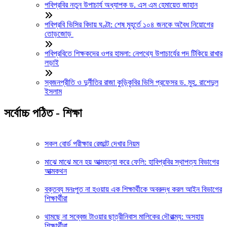
পবিপ্রবির নতুন উপাচার্য অধ্যাপক ড. এস এম হেমায়েত জাহান
পবিপ্রবি ভিসির বিদায় ঘণ্টা: শেষ মুহূর্তে ১০৪ জনকে অবৈধ নিয়োগের
তোড়জোড়
পবিপ্রবিতে শিক্ষকদের ওপর হামলা: নেপথ্যে উপাচার্যের পদ টিকিয়ে রাখার
লড়াই
স্বজনপ্রীতি ও দুর্নীতির রাজা কুড়িকৃবির ভিসি প্রফেসর ড. মুহ. রাশেদুল
ইসলাম
সর্বোচ্চ পঠিত - শিক্ষা
সকল বোর্ড পরীক্ষার রেজাল্ট দেখার নিয়ম
মাঝে মাঝে মনে হয় আত্মহত্যা করে ফেলি: হাবিপ্রবির স্থাপত্য বিভাগের
আত্মকথন
বক্তব্য মনঃপুত না হওয়ায় এক শিক্ষার্থীকে অবরুদ্ধ করল আইন বিভাগের
শিক্ষার্থীরা
থামছে না সব্বেজ টাওয়ার ছাত্রীনিবাস মালিকের দৌরাত্ম্য: অসহায়
শিক্ষার্থীরা