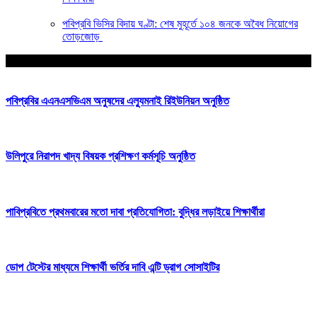
পবিপ্রবি ভিসির বিদায় ঘণ্টা: শেষ মুহূর্তে ১০৪ জনকে অবৈধ নিয়োগের
তোড়জোড়
আপনার জন্য নির্বাচিত
পবিপ্রবির এএনএসভিএম অনুষদের এল্যুমনাই রিইউনিয়ন অনুষ্ঠিত
উলিপুরে নিরাপদ খাদ্য বিষয়ক প্রশিক্ষণ কর্মসূচি অনুষ্ঠিত
পাবিপ্রবিতে প্রথমবারের মতো দাবা প্রতিযোগিতা: বুদ্ধির লড়াইয়ে শিক্ষার্থীরা
ডোপ টেস্টের মাধ্যমে শিক্ষার্থী ভর্তির দাবি এন্টি ড্রাগ সোসাইটির