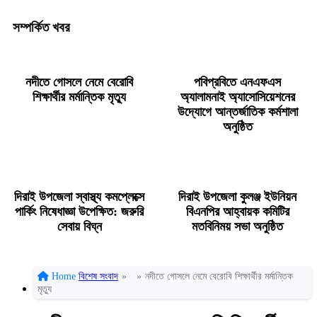
সম্পর্কিত খবর
নদীতে গোসলে নেমে বেরোবি
পবিপ্রবিতে এনএফএস
শিক্ষার্থীর মর্মান্তিক মৃত্যু
অ্যালামনাই অ্যাসোসিয়েশনের
উদ্যোগে আন্তর্জাতিক কর্মশালা
অনুষ্ঠিত
দিরাই উপজেলা স্বাস্থ্য কমপ্লেক্সে
দিরাই উপজেলা কুলঞ্জ ইউনিয়ন
পার্কিং নিষেধাজ্ঞা উপেক্ষিত: জরুরি
বিএনপির আহ্বায়ক কমিটির
সেবায় বিঘ্ন
মতবিনিময় সভা অনুষ্ঠিত
Home
বিশেষ সংবাদ
»
»
নদীতে গোসলে নেমে বেরোবি শিক্ষার্থীর মর্মান্তিক
মৃত্যু