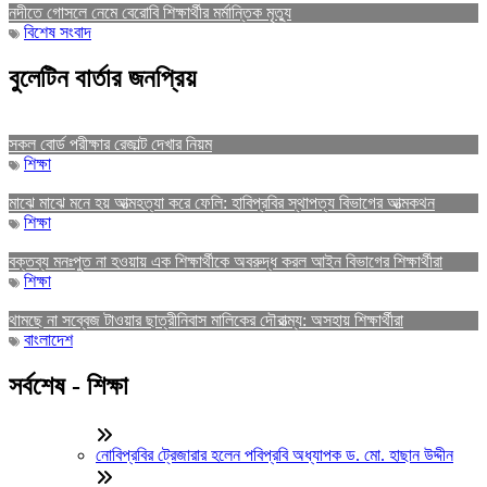
নদীতে গোসলে নেমে বেরোবি শিক্ষার্থীর মর্মান্তিক মৃত্যু
বিশেষ সংবাদ
বুলেটিন বার্তার জনপ্রিয়
সকল বোর্ড পরীক্ষার রেজাল্ট দেখার নিয়ম
শিক্ষা
মাঝে মাঝে মনে হয় আত্মহত্যা করে ফেলি: হাবিপ্রবির স্থাপত্য বিভাগের আত্মকথন
শিক্ষা
বক্তব্য মনঃপুত না হওয়ায় এক শিক্ষার্থীকে অবরুদ্ধ করল আইন বিভাগের শিক্ষার্থীরা
শিক্ষা
থামছে না সব্বেজ টাওয়ার ছাত্রীনিবাস মালিকের দৌরাত্ম্য: অসহায় শিক্ষার্থীরা
বাংলাদেশ
সর্বশেষ - শিক্ষা
নোবিপ্রবির ট্রেজারার হলেন পবিপ্রবি অধ্যাপক ড. মো. হাছান উদ্দীন