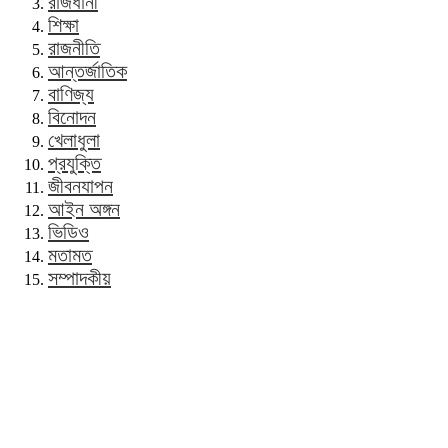
রাজধানী
শিক্ষা
রাজনীতি
আন্তর্জাতিক
বাণিজ্য
বিনোদন
খেলাধুলা
প্রযুক্তি
জীবনযাপন
আইন অঙ্গন
ভিডিও
মতামত
সম্পাদকীয়