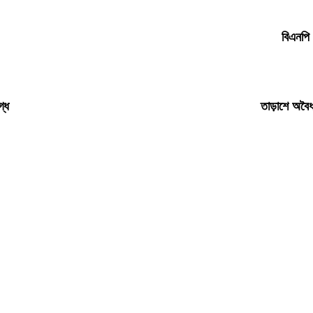
বিএনপি 
গ্ধ
তাড়াশে অবৈধ