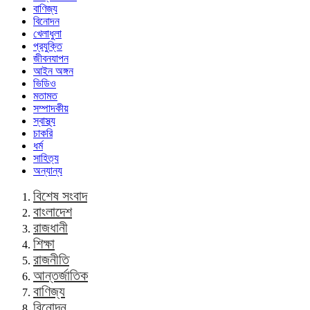
বাণিজ্য
বিনোদন
খেলাধুলা
প্রযুক্তি
জীবনযাপন
আইন অঙ্গন
ভিডিও
মতামত
সম্পাদকীয়
স্বাস্থ্য
চাকরি
ধর্ম
সাহিত্য
অন্যান্য
বিশেষ সংবাদ
বাংলাদেশ
রাজধানী
শিক্ষা
রাজনীতি
আন্তর্জাতিক
বাণিজ্য
বিনোদন