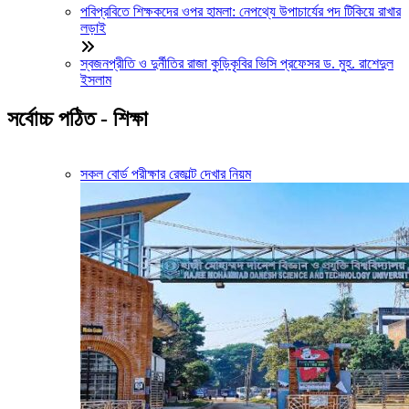
পবিপ্রবিতে শিক্ষকদের ওপর হামলা: নেপথ্যে উপাচার্যের পদ টিকিয়ে রাখার
লড়াই
স্বজনপ্রীতি ও দুর্নীতির রাজা কুড়িকৃবির ভিসি প্রফেসর ড. মুহ. রাশেদুল
ইসলাম
সর্বোচ্চ পঠিত - শিক্ষা
সকল বোর্ড পরীক্ষার রেজাল্ট দেখার নিয়ম