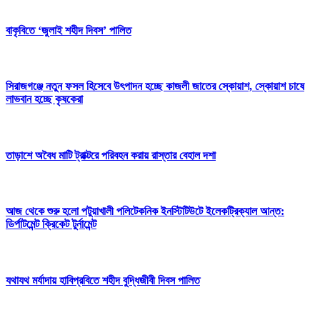
বাকৃবিতে ‘জুলাই শহীদ দিবস’ পালিত
সিরাজগঞ্জে নতুন ফসল হিসেবে উৎপাদন হচ্ছে কাজলী জাতের স্কোয়াশ, স্কোয়াশ চাষে
লাভবান হচ্ছে কৃষকেরা
তাড়াশে অবৈধ মাটি ট্রাক্টরে পরিবহন করায় রাস্তার বেহাল দশা
আজ থেকে শুরু হলো পটুয়াখালী পলিটেকনিক ইনস্টিটিউটে ইলেকট্রিক্যাল আন্ত:
ডির্পাটমেন্ট ক্রিকেট টুর্নামেন্ট
যথাযথ মর্যাদায় হাবিপ্রবিতে শহীদ বুদ্ধিজীবী দিবস পালিত