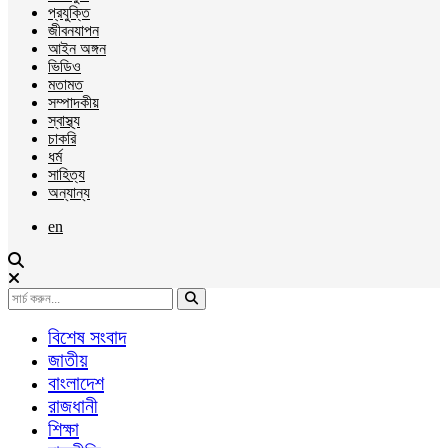
প্রযুক্তি
জীবনযাপন
আইন অঙ্গন
ভিডিও
মতামত
সম্পাদকীয়
স্বাস্থ্য
চাকরি
ধর্ম
সাহিত্য
অন্যান্য
en
বিশেষ সংবাদ
জাতীয়
বাংলাদেশ
রাজধানী
শিক্ষা