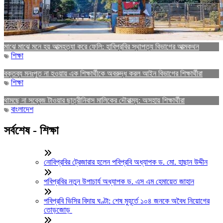
মাঝে মাঝে মনে হয় আত্মহত্যা করে ফেলি: হাবিপ্রবির স্থাপত্য বিভাগের আত্মকথন
শিক্ষা
বক্তব্য মনঃপুত না হওয়ায় এক শিক্ষার্থীকে অবরুদ্ধ করল আইন বিভাগের শিক্ষার্থীরা
শিক্ষা
থামছে না সব্বেজ টাওয়ার ছাত্রীনিবাস মালিকের দৌরাত্ম্য: অসহায় শিক্ষার্থীরা
বাংলাদেশ
সর্বশেষ - শিক্ষা
নোবিপ্রবির ট্রেজারার হলেন পবিপ্রবি অধ্যাপক ড. মো. হাছান উদ্দীন
পবিপ্রবির নতুন উপাচার্য অধ্যাপক ড. এস এম হেমায়েত জাহান
পবিপ্রবি ভিসির বিদায় ঘণ্টা: শেষ মুহূর্তে ১০৪ জনকে অবৈধ নিয়োগের
তোড়জোড়