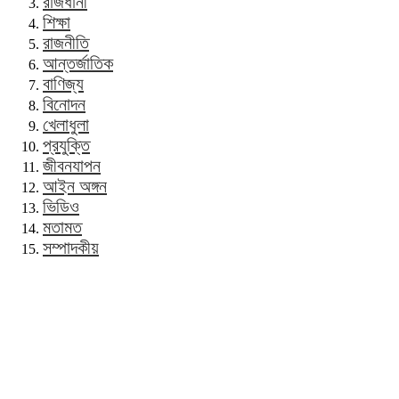
রাজধানী
শিক্ষা
রাজনীতি
আন্তর্জাতিক
বাণিজ্য
বিনোদন
খেলাধুলা
প্রযুক্তি
জীবনযাপন
আইন অঙ্গন
ভিডিও
মতামত
সম্পাদকীয়