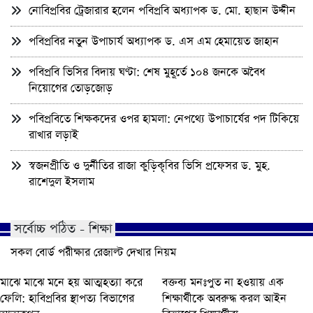
নোবিপ্রবির ট্রেজারার হলেন পবিপ্রবি অধ্যাপক ড. মো. হাছান উদ্দীন
পবিপ্রবির নতুন উপাচার্য অধ্যাপক ড. এস এম হেমায়েত জাহান
পবিপ্রবি ভিসির বিদায় ঘণ্টা: শেষ মুহূর্তে ১০৪ জনকে অবৈধ
নিয়োগের তোড়জোড়
পবিপ্রবিতে শিক্ষকদের ওপর হামলা: নেপথ্যে উপাচার্যের পদ টিকিয়ে
রাখার লড়াই
স্বজনপ্রীতি ও দুর্নীতির রাজা কুড়িকৃবির ভিসি প্রফেসর ড. মুহ.
রাশেদুল ইসলাম
সর্বোচ্চ পঠিত - শিক্ষা
সকল বোর্ড পরীক্ষার রেজাল্ট দেখার নিয়ম
মাঝে মাঝে মনে হয় আত্মহত্যা করে
বক্তব্য মনঃপুত না হওয়ায় এক
ফেলি: হাবিপ্রবির স্থাপত্য বিভাগের
শিক্ষার্থীকে অবরুদ্ধ করল আইন