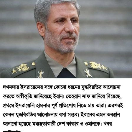
দখলদার ইসরায়েলের সঙ্গে কোনো ধরনের যুদ্ধবিরতির আলোচনা
করতে অস্বীকৃতি জানিয়েছে ইরান। তেহরান সাফ জানিয়ে দিয়েছে,
প্রথমে ইসরায়েলি হামলার পূর্ণ প্রতিশোধ নিতে চায় তারা। এরপরই
কেবল যুদ্ধবিরতির আলোচনায় বসা সম্ভব। ইরানের এমন অবস্থান
জানানো হয়েছে মধ্যস্থতাকারী দেশ কাতার ও ওমানকে। খবর