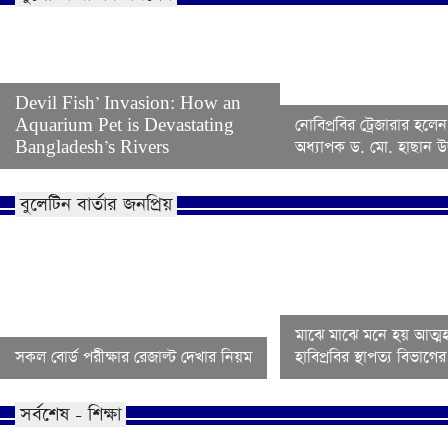
Devil Fish’ Invasion: How an
Aquarium Pet is Devastating
নোবিপ্রবির ট্রেজারার হলেন
Bangladesh’s Rivers
অধ্যাপক ড. মো. হাছান উদ
বুলেটিন বার্তার জনপ্রিয়
মাঝে মাঝে মনে হয় আত্মহ
সকল বোর্ড পরীক্ষার রেজাল্ট দেখার নিয়ম
হাবিপ্রবির স্থাপত্য বিভাগ
সর্বশেষ - শিক্ষা