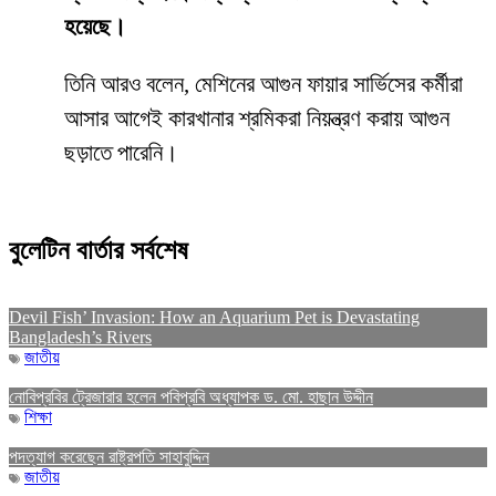
হয়েছে।
তিনি আরও বলেন, মেশিনের আগুন ফায়ার সার্ভিসের কর্মীরা
আসার আগেই কারখানার শ্রমিকরা নিয়ন্ত্রণ করায় আগুন
ছড়াতে পারেনি।
বুলেটিন বার্তার সর্বশেষ
Devil Fish’ Invasion: How an Aquarium Pet is Devastating
Bangladesh’s Rivers
জাতীয়
নোবিপ্রবির ট্রেজারার হলেন পবিপ্রবি অধ্যাপক ড. মো. হাছান উদ্দীন
শিক্ষা
পদত্যাগ করেছেন রাষ্ট্রপতি সাহাবুদ্দিন
জাতীয়