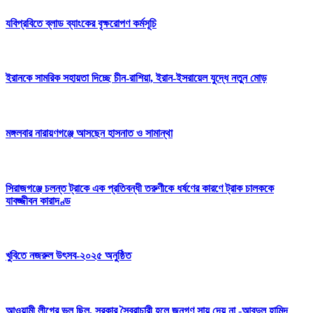
যবিপ্রবিতে ব্লাড ব্যাংকের বৃক্ষরোপণ কর্মসূচি
ইরানকে সামরিক সহায়তা দিচ্ছে চীন-রাশিয়া, ইরান-ইসরায়েল যুদ্ধে নতুন মোড়
মঙ্গলবার নারায়ণগঞ্জে আসছেন হাসনাত ও সামান্থা
সিরাজগঞ্জে চলন্ত ট্রাকে এক প্রতিবন্ধী তরুণীকে ধর্ষণের কারণে ট্রাক চালককে
যাবজ্জীবন কারাদণ্ড
খুবিতে নজরুল উৎসব-২০২৫ অনুষ্ঠিত
আওয়ামী লীগের ভুল ছিল, সরকার স্বৈরাচারী হলে জনগণ সায় দেয় না -আবদুল হামিদ