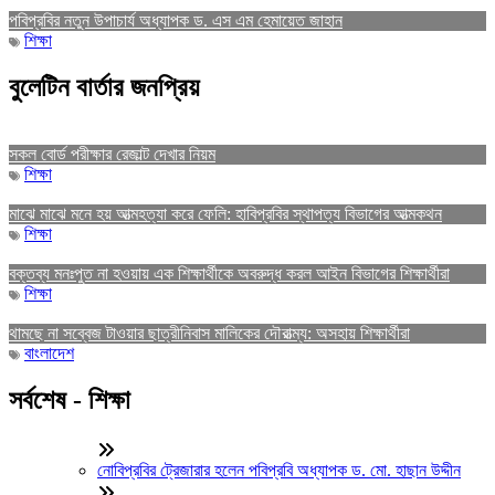
পবিপ্রবির নতুন উপাচার্য অধ্যাপক ড. এস এম হেমায়েত জাহান
শিক্ষা
বুলেটিন বার্তার জনপ্রিয়
সকল বোর্ড পরীক্ষার রেজাল্ট দেখার নিয়ম
শিক্ষা
মাঝে মাঝে মনে হয় আত্মহত্যা করে ফেলি: হাবিপ্রবির স্থাপত্য বিভাগের আত্মকথন
শিক্ষা
বক্তব্য মনঃপুত না হওয়ায় এক শিক্ষার্থীকে অবরুদ্ধ করল আইন বিভাগের শিক্ষার্থীরা
শিক্ষা
থামছে না সব্বেজ টাওয়ার ছাত্রীনিবাস মালিকের দৌরাত্ম্য: অসহায় শিক্ষার্থীরা
বাংলাদেশ
সর্বশেষ - শিক্ষা
নোবিপ্রবির ট্রেজারার হলেন পবিপ্রবি অধ্যাপক ড. মো. হাছান উদ্দীন