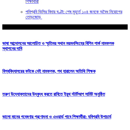
শিক্ষার্থীরা
পবিপ্রবি ভিসির বিদায় ঘণ্টা: শেষ মুহূর্তে ১০৪ জনকে অবৈধ নিয়োগের
তোড়জোড়
আপনার জন্য নির্বাচিত
ভাষা আন্দোলনের আলোচিত ও স্মৃতিময় স্থান ময়মনসিংহের বিপিন পার্ক নামফলক
স্থাপনের দাবি
বিশ্ববিদ্যালয়ের ফটকে নেই নামফলক, পথ হারালেন অতিথি শিক্ষক
তরুণ উদ্যোক্তাদের উদ্বুদ্ধ করতে রাবিতে ইয়ুথ স্টার্টআপ সামিট অনুষ্ঠিত
ভালো মানের গবেষণায় প্রণোদনা ও এওয়ার্ড পাবে শিক্ষার্থীরা: যবিপ্রবি উপাচার্য