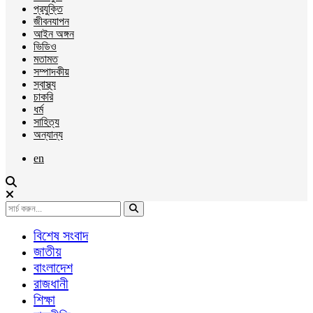
প্রযুক্তি
জীবনযাপন
আইন অঙ্গন
ভিডিও
মতামত
সম্পাদকীয়
স্বাস্থ্য
চাকরি
ধর্ম
সাহিত্য
অন্যান্য
en
বিশেষ সংবাদ
জাতীয়
বাংলাদেশ
রাজধানী
শিক্ষা