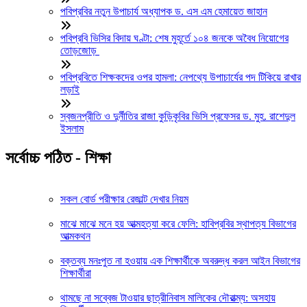
পবিপ্রবির নতুন উপাচার্য অধ্যাপক ড. এস এম হেমায়েত জাহান
পবিপ্রবি ভিসির বিদায় ঘণ্টা: শেষ মুহূর্তে ১০৪ জনকে অবৈধ নিয়োগের
তোড়জোড়
পবিপ্রবিতে শিক্ষকদের ওপর হামলা: নেপথ্যে উপাচার্যের পদ টিকিয়ে রাখার
লড়াই
স্বজনপ্রীতি ও দুর্নীতির রাজা কুড়িকৃবির ভিসি প্রফেসর ড. মুহ. রাশেদুল
ইসলাম
সর্বোচ্চ পঠিত - শিক্ষা
সকল বোর্ড পরীক্ষার রেজাল্ট দেখার নিয়ম
মাঝে মাঝে মনে হয় আত্মহত্যা করে ফেলি: হাবিপ্রবির স্থাপত্য বিভাগের
আত্মকথন
বক্তব্য মনঃপুত না হওয়ায় এক শিক্ষার্থীকে অবরুদ্ধ করল আইন বিভাগের
শিক্ষার্থীরা
থামছে না সব্বেজ টাওয়ার ছাত্রীনিবাস মালিকের দৌরাত্ম্য: অসহায়