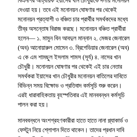
বিএনপির আহ্বায়ক ইয়াসের খান চৌধুরীকে দলীয় মনোনয়ন
দেওয়া হয়। তবে এই মনোনয়ন ঘোষণার পর থেকেই
মনোনয়ন প্রত্যাশী ও বঞ্চিত চার প্রার্থীর সমর্থকদের মধ্যে
তীব্র অসন্তোষ বিরাজ করছে। মনোনয়ন বঞ্চিত প্রার্থীরা
হলেন— ১. মামুন বিন আবদুল মান্নান ২. মেজর জেনারেল
(অব) আনোয়ারুল মোমেন ৩. ব্রিগেডিয়ার জেনারেল (অব)
এ কে এম শামছুল ইসলাম শামস (সূর্য) ৪. নাসের খান
চৌধুরী। মনোনয়ন ঘোষণার পর থেকেই এই চার নেতার
সমর্থকরা ইয়াসের খান চৌধুরীর মনোনয়ন বাতিলের দাবিতে
বিভিন্ন সময় বিক্ষোভ ও প্রতিবাদ কর্মসূচি শুরু করেন।
এরই ধারাবাহিকতায় বৃহস্পতিবার এই মানববন্ধন কর্মসূচি
পালন করা হয়।
মানববন্ধনে অংশগ্রহণকারীরা হাতে হাতে নানা প্ল্যাকার্ড ও
ফেস্টুন নিয়ে শ্লোগান দিতে থাকেন। তাদের প্রধান দাবি