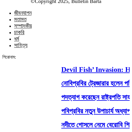
©️Copyright 2025, Bulletin Barta
জীবনযাপন
মতামত
সম্পাদকীয়
চাকরি
ধর্ম
সাহিত্য
শিরোনাম:
Devil Fish’ Invasion: How
নোবিপ্রবির ট্রেজারার হলেন পবিপ্রব
পদত্যাগ করেছেন রাষ্ট্রপতি সাহাবুদ্দি
পবিপ্রবির নতুন উপাচার্য অধ্যাপক 
নদীতে গোসলে নেমে বেরোবি শিক্ষার্থীর 