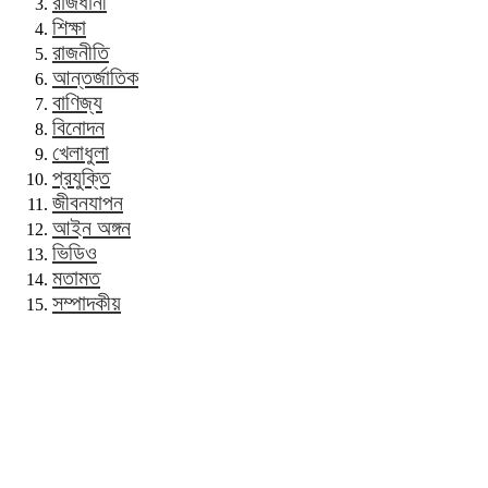
রাজধানী
শিক্ষা
রাজনীতি
আন্তর্জাতিক
বাণিজ্য
বিনোদন
খেলাধুলা
প্রযুক্তি
জীবনযাপন
আইন অঙ্গন
ভিডিও
মতামত
সম্পাদকীয়