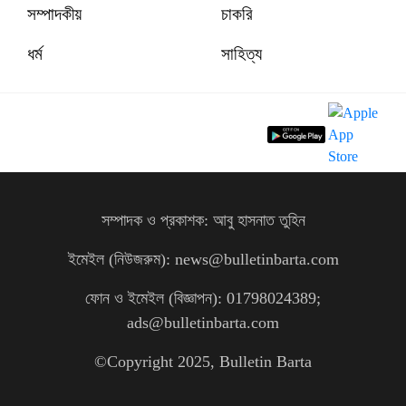
সম্পাদকীয়
চাকরি
ধর্ম
সাহিত্য
সম্পাদক ও প্রকাশক: আবু হাসনাত তুহিন
ইমেইল (নিউজরুম): news@bulletinbarta.com
ফোন ও ইমেইল (বিজ্ঞাপন): 01798024389;
ads@bulletinbarta.com
©️Copyright 2025, Bulletin Barta