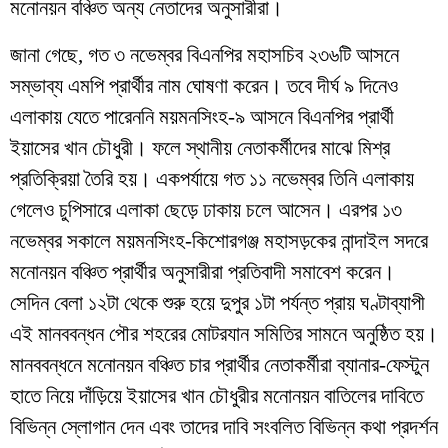
মনোনয়ন বঞ্চিত অন্য নেতাদের অনুসারীরা।
জানা গেছে, গত ৩ নভেম্বর বিএনপির মহাসচিব ২৩৬টি আসনে
সম্ভাব্য এমপি প্রার্থীর নাম ঘোষণা করেন। তবে দীর্ঘ ৯ দিনেও
এলাকায় যেতে পারেননি ময়মনসিংহ-৯ আসনে বিএনপির প্রার্থী
ইয়াসের খান চৌধুরী। ফলে স্থানীয় নেতাকর্মীদের মাঝে মিশ্র
প্রতিক্রিয়া তৈরি হয়। একপর্যায়ে গত ১১ নভেম্বর তিনি এলাকায়
গেলেও চুপিসারে এলাকা ছেড়ে ঢাকায় চলে আসেন। এরপর ১৩
নভেম্বর সকালে ময়মনসিংহ-কিশোরগঞ্জ মহাসড়কের নান্দাইল সদরে
মনোনয়ন বঞ্চিত প্রার্থীর অনুসারীরা প্রতিবাদী সমাবেশ করেন।
সেদিন বেলা ১২টা থেকে শুরু হয়ে দুপুর ১টা পর্যন্ত প্রায় ঘণ্টাব্যাপী
এই মানববন্ধন পৌর শহরের মোটরযান সমিতির সামনে অনুষ্ঠিত হয়।
মানববন্ধনে মনোনয়ন বঞ্চিত চার প্রার্থীর নেতাকর্মীরা ব্যানার-ফেস্টুন
হাতে নিয়ে দাঁড়িয়ে ইয়াসের খান চৌধুরীর মনোনয়ন বাতিলের দাবিতে
বিভিন্ন স্লোগান দেন এবং তাদের দাবি সংবলিত বিভিন্ন কথা প্রদর্শন