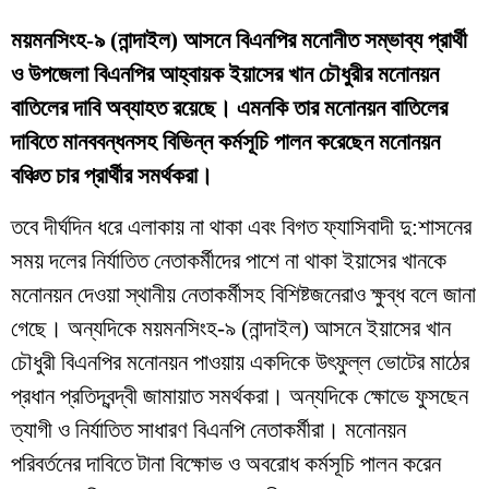
ময়মনসিংহ-৯ (নান্দাইল) আসনে বিএনপির মনোনীত সম্ভাব্য প্রার্থী
ও উপজেলা বিএনপির আহ্বায়ক ইয়াসের খান চৌধুরীর মনোনয়ন
বাতিলের দাবি অব্যাহত রয়েছে। এমনকি তার মনোনয়ন বাতিলের
দাবিতে মানববন্ধনসহ বিভিন্ন কর্মসূচি পালন করেছেন মনোনয়ন
বঞ্চিত চার প্রার্থীর সমর্থকরা।
তবে দীর্ঘদিন ধরে এলাকায় না থাকা এবং বিগত ফ্যাসিবাদী দু:শাসনের
সময় দলের নির্যাতিত নেতাকর্মীদের পাশে না থাকা ইয়াসের খানকে
মনোনয়ন দেওয়া স্থানীয় নেতাকর্মীসহ বিশিষ্টজনেরাও ক্ষুব্ধ বলে জানা
গেছে। অন্যদিকে ময়মনসিংহ-৯ (নান্দাইল) আসনে ইয়াসের খান
চৌধুরী বিএনপির মনোনয়ন পাওয়ায় একদিকে উৎফুল্ল ভোটের মাঠের
প্রধান প্রতিদ্বন্দ্বী জামায়াত সমর্থকরা। অন্যদিকে ক্ষোভে ফুসছেন
ত্যাগী ও নির্যাতিত সাধারণ বিএনপি নেতাকর্মীরা। মনোনয়ন
পরিবর্তনের দাবিতে টানা বিক্ষোভ ও অবরোধ কর্মসূচি পালন করেন