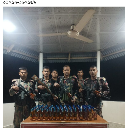
০১৭১২-১৬৭১৬৯