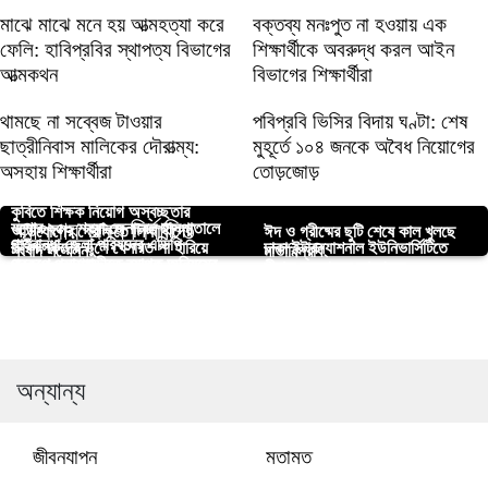
মাঝে মাঝে মনে হয় আত্মহত্যা করে
বক্তব্য মনঃপুত না হওয়ায় এক
ফেলি: হাবিপ্রবির স্থাপত্য বিভাগের
শিক্ষার্থীকে অবরুদ্ধ করল আইন
আত্মকথন
বিভাগের শিক্ষার্থীরা
থামছে না সব্বেজ টাওয়ার
পবিপ্রবি ভিসির বিদায় ঘণ্টা: শেষ
ছাত্রীনিবাস মালিকের দৌরাত্ম্য:
মুহূর্তে ১০৪ জনকে অবৈধ নিয়োগের
অসহায় শিক্ষার্থীরা
তোড়জোড়
কুবিতে শিক্ষক নিয়োগ অস্বচ্ছতার
আপনার জন্য নির্বাচিত
যশোর ২৫০ শয্যা জেনারেল হাসপাতালে
অভিযোগের প্রেক্ষিতে শিক্ষার্থীদের
‎ঈদ ও গ্রীষ্মের ছুটি শেষে কাল খুলছে
গাইবান্ধা জেলা পরিষদের এডিপি
চিকিৎসকদের ভুলে খেসারত পা হারিয়ে
ঢাকা ইন্টারন্যাশনাল ইউনিভার্সিটিতে
সংবাদ সম্মেলন
মাভাবিপ্রবি
প্রকল্পে পলাশবাড়ীতে ব্যাপক অনিয়মের
দিতে হয়েছে টুটুল মন্ডলকে।
সীরাত কনফারেন্স আয়োজন
দুই পা অচল হলেও থামাতে পারেনি
নড়াইলে জেলা ছাত্রলীগের সাবেক
অভিযোগ
নড়াইলে ইয়াবা ট্যাবলেটসহ গ্রেফতার ৪
চট্টগ্রাম শিক্ষা বোর্ডের নতুন চেয়ারম্যান
টুটুলের বিশ্ববিদ্যালয় ছোঁয়ার স্বপ্ন
সভাপতি মিম গ্রেফতার
নিযুক্ত
মনের আনন্দে ধান কাটছে কৃষক
অন্যান্য
জীবনযাপন
মতামত