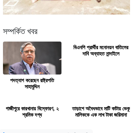
সম্পর্কিত খবর
বিএনপি প্রার্থীর মনোনয়ন বাতিলের
দাবি অব্যাহত নান্দাইলে
পদত্যাগ করেছেন রাষ্ট্রপতি
সাহাবুদ্দিন
গাজীপুরে কারখানায় বিস্ফোরণ, ২
তাড়াশে অবৈধভাবে মাটি কাটায় ভেকু
শ্রমিক দগ্ধ
মালিককে এক লাখ টাকা জরিমানা