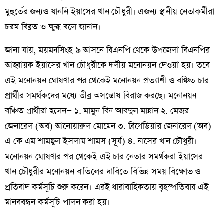
মুহুর্তের জন্যও যাননি ইয়াসের খান চৌধুরী। এজন্য স্থানীয় নেতাকর্মীরা
চরম বিব্রত ও ক্ষুব্ধ বলে জানান।
জানা যায়, ময়মনসিংহ-৯ আসনে বিএনপি থেকে উপজেলা বিএনপির
আহ্বায়ক ইয়াসের খান চৌধুরীকে দলীয় মনোনয়ন দেওয়া হয়। তবে
এই মনোনয়ন ঘোষণার পর থেকেই মনোনয়ন প্রত্যাশী ও বঞ্চিত চার
প্রার্থীর সমর্থকদের মধ্যে তীব্র অসন্তোষ বিরাজ করছে। মনোনয়ন
বঞ্চিত প্রার্থীরা হলেন— ১. মামুন বিন আবদুল মান্নান ২. মেজর
জেনারেল (অব) আনোয়ারুল মোমেন ৩. ব্রিগেডিয়ার জেনারেল (অব)
এ কে এম শামছুল ইসলাম শামস (সূর্য) ৪. নাসের খান চৌধুরী।
মনোনয়ন ঘোষণার পর থেকেই এই চার নেতার সমর্থকরা ইয়াসের
খান চৌধুরীর মনোনয়ন বাতিলের দাবিতে বিভিন্ন সময় বিক্ষোভ ও
প্রতিবাদ কর্মসূচি শুরু করেন। এরই ধারাবাহিকতায় বৃহস্পতিবার এই
মানববন্ধন কর্মসূচি পালন করা হয়।