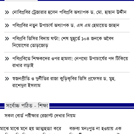
নোবিপ্রবির ট্রেজারার হলেন পবিপ্রবি অধ্যাপক ড. মো. হাছান উদ্দীন
পবিপ্রবির নতুন উপাচার্য অধ্যাপক ড. এস এম হেমায়েত জাহান
পবিপ্রবি ভিসির বিদায় ঘণ্টা: শেষ মুহূর্তে ১০৪ জনকে অবৈধ
নিয়োগের তোড়জোড়
পবিপ্রবিতে শিক্ষকদের ওপর হামলা: নেপথ্যে উপাচার্যের পদ টিকিয়ে
রাখার লড়াই
স্বজনপ্রীতি ও দুর্নীতির রাজা কুড়িকৃবির ভিসি প্রফেসর ড. মুহ.
রাশেদুল ইসলাম
সর্বোচ্চ পঠিত - শিক্ষা
সকল বোর্ড পরীক্ষার রেজাল্ট দেখার নিয়ম
মাঝে মাঝে মনে হয় আত্মহত্যা করে
বক্তব্য মনঃপুত না হওয়ায় এক