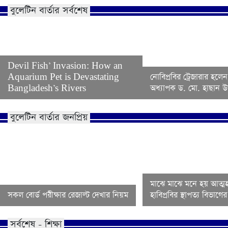
বুলেটিন বার্তার সর্বশেষ
Devil Fish’ Invasion: How an
Aquarium Pet is Devastating
নোবিপ্রবির ট্রেজারার হলেন
Bangladesh’s Rivers
অধ্যাপক ড. মো. হাছান উদ
বুলেটিন বার্তার জনপ্রিয়
মাঝে মাঝে মনে হয় আত্মহ
সকল বোর্ড পরীক্ষার রেজাল্ট দেখার নিয়ম
হাবিপ্রবির স্থাপত্য বিভাগ
সর্বশেষ - শিক্ষা