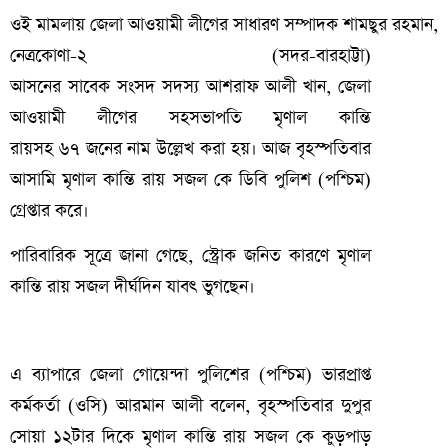
ওই
মামলায়
জেলা
আওয়ামী
লীগের
সাধারণ
সম্পাদক
শামছুর
রহমান,
নেত্রকোণা-২ (সদর-বারহাট্টা)
আসনের
সাবেক
সংসদ
সদস্য
আশরাফ
আলী
খান, জেলা
আওয়ামী লীগের সহসভাপতি মৃণাল কান্তি
রায়সহ
৬৭
জনের
নাম
উল্লেখ
করা
হয়।
আজ বৃহস্পতিবার
আসামি মৃণাল কান্তি রায় সজল কে ডিবি পুলিশ (পশ্চিম)
গ্রেপ্তার করে।
পারিবারিক সূত্রে জানা গেছে, স্ট্রোক জনিত কারণে মৃণাল
কান্তি রায় সজল দীর্ঘদিন যাবৎ ভুগছেন।
এ ব্যাপারে জেলা গোয়েন্দা পুলিশের (পশ্চিম) ভারপ্রাপ্ত
কর্মকর্তা (ওসি) আরমান আলী বলেন, বৃহস্পতিবার দুপুর
সোয়া ১২টার দিকে মৃণাল কান্তি রায় সজল কে কুড়পাড়