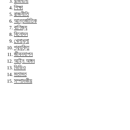
রাজধানী
শিক্ষা
রাজনীতি
আন্তর্জাতিক
বাণিজ্য
বিনোদন
খেলাধুলা
প্রযুক্তি
জীবনযাপন
আইন অঙ্গন
ভিডিও
মতামত
সম্পাদকীয়