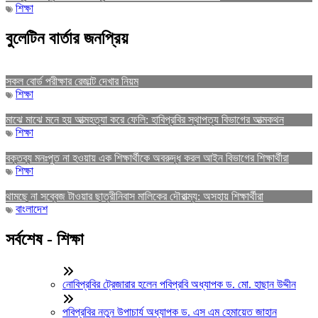
শিক্ষা
বুলেটিন বার্তার জনপ্রিয়
সকল বোর্ড পরীক্ষার রেজাল্ট দেখার নিয়ম
শিক্ষা
মাঝে মাঝে মনে হয় আত্মহত্যা করে ফেলি: হাবিপ্রবির স্থাপত্য বিভাগের আত্মকথন
শিক্ষা
বক্তব্য মনঃপুত না হওয়ায় এক শিক্ষার্থীকে অবরুদ্ধ করল আইন বিভাগের শিক্ষার্থীরা
শিক্ষা
থামছে না সব্বেজ টাওয়ার ছাত্রীনিবাস মালিকের দৌরাত্ম্য: অসহায় শিক্ষার্থীরা
বাংলাদেশ
সর্বশেষ - শিক্ষা
নোবিপ্রবির ট্রেজারার হলেন পবিপ্রবি অধ্যাপক ড. মো. হাছান উদ্দীন
পবিপ্রবির নতুন উপাচার্য অধ্যাপক ড. এস এম হেমায়েত জাহান