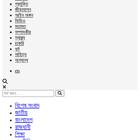
প্রযুক্তি
জীবনযাপন
আইন অঙ্গন
ভিডিও
মতামত
সম্পাদকীয়
স্বাস্থ্য
চাকরি
ধর্ম
সাহিত্য
অন্যান্য
en
বিশেষ সংবাদ
জাতীয়
বাংলাদেশ
রাজধানী
শিক্ষা