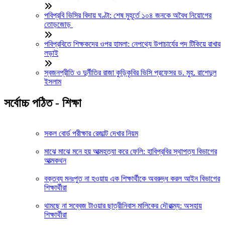
পবিপ্রবি ভিসির বিদায় ঘণ্টা: শেষ মুহূর্তে ১০৪ জনকে অবৈধ নিয়োগের
তোড়জোড়
পবিপ্রবিতে শিক্ষকদের ওপর হামলা: নেপথ্যে উপাচার্যের পদ টিকিয়ে রাখার
লড়াই
স্বজনপ্রীতি ও দুর্নীতির রাজা কুড়িকৃবির ভিসি প্রফেসর ড. মুহ. রাশেদুল
ইসলাম
সর্বোচ্চ পঠিত - শিক্ষা
সকল বোর্ড পরীক্ষার রেজাল্ট দেখার নিয়ম
মাঝে মাঝে মনে হয় আত্মহত্যা করে ফেলি: হাবিপ্রবির স্থাপত্য বিভাগের
আত্মকথন
বক্তব্য মনঃপুত না হওয়ায় এক শিক্ষার্থীকে অবরুদ্ধ করল আইন বিভাগের
শিক্ষার্থীরা
থামছে না সব্বেজ টাওয়ার ছাত্রীনিবাস মালিকের দৌরাত্ম্য: অসহায়
শিক্ষার্থীরা