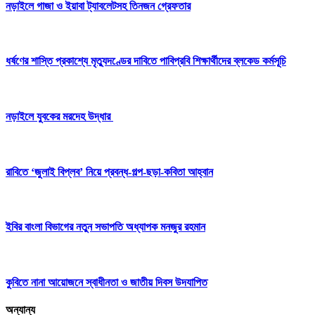
নড়াইলে গাজা ও ইয়াবা ট্যাবলেটসহ তিনজন গ্রেফতার
ধর্ষণের শাস্তি প্রকাশ্যে মৃত্যুদণ্ডের দাবিতে ‎পাবিপ্রবি শিক্ষার্থীদের ব্লকেড কর্মসূচি
নড়াইলে যুবকের মরদেহ উদ্ধার
রাবিতে ‘জুলাই বিপ্লব’ নিয়ে প্রবন্ধ-গল্প-ছড়া-কবিতা আহ্বান
ইবির বাংলা বিভাগের নতুন সভাপতি অধ্যাপক মনজুর রহমান
কুবিতে নানা আয়োজনে স্বাধীনতা ও জাতীয় দিবস উদযাপিত
অন্যান্য