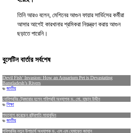
তিনি আরও বলেন, মেশিনের আগুন ফায়ার সার্ভিসের কর্মীরা
আসার আগেই কারখানার শ্রমিকরা নিয়ন্ত্রণ করায় আগুন
ছড়াতে পারেনি।
বুলেটিন বার্তার সর্বশেষ
Devil Fish’ Invasion: How an Aquarium Pet is Devastating
Bangladesh’s Rivers
জাতীয়
নোবিপ্রবির ট্রেজারার হলেন পবিপ্রবি অধ্যাপক ড. মো. হাছান উদ্দীন
শিক্ষা
পদত্যাগ করেছেন রাষ্ট্রপতি সাহাবুদ্দিন
জাতীয়
পবিপ্রবির নতুন উপাচার্য অধ্যাপক ড. এস এম হেমায়েত জাহান