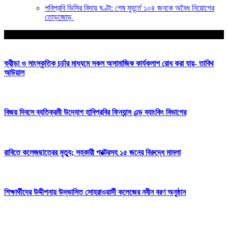
পবিপ্রবি ভিসির বিদায় ঘণ্টা: শেষ মুহূর্তে ১০৪ জনকে অবৈধ নিয়োগের
তোড়জোড়
আপনার জন্য নির্বাচিত
ক্রীড়া ও সাংস্কৃতিক চর্চার মাধ্যমে সকল অসামাজিক কার্যকলাপ রোধ করা যায়- তাবিথ
আউয়াল
বিজয় দিবসে ব্যতিক্রমী উদ্যোগ হাবিপ্রবির ফিন্যান্স এন্ড ব্যাংকিং বিভাগের
রাবিতে কলেজছাত্রের মৃত্যু; সহকারী প্রক্টরসহ ১৫ জনের বিরুদ্ধে মামলা
শিক্ষার্থীদের উদ্দীপনায় উদ্ভাসিত সোহরাওয়ার্দী কলেজের নবীন বরণ অনুষ্ঠান