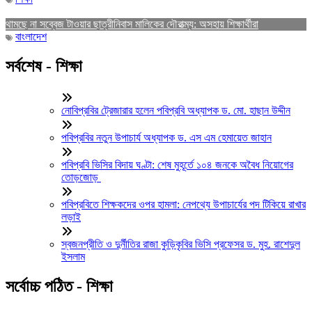
থামছে না সব্বেজ টাওয়ার ছাত্রীনিবাস মালিকের দৌরাত্ম্য: অসহায় শিক্ষার্থীরা
বাংলাদেশ
সর্বশেষ - শিক্ষা
নোবিপ্রবির ট্রেজারার হলেন পবিপ্রবি অধ্যাপক ড. মো. হাছান উদ্দীন
পবিপ্রবির নতুন উপাচার্য অধ্যাপক ড. এস এম হেমায়েত জাহান
পবিপ্রবি ভিসির বিদায় ঘণ্টা: শেষ মুহূর্তে ১০৪ জনকে অবৈধ নিয়োগের
তোড়জোড়
পবিপ্রবিতে শিক্ষকদের ওপর হামলা: নেপথ্যে উপাচার্যের পদ টিকিয়ে রাখার
লড়াই
স্বজনপ্রীতি ও দুর্নীতির রাজা কুড়িকৃবির ভিসি প্রফেসর ড. মুহ. রাশেদুল
ইসলাম
সর্বোচ্চ পঠিত - শিক্ষা