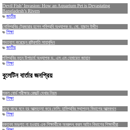
Devil Fish’ Invasion: How an Aquarium Pet is Devastating
Bangladesh’s Rivers
জাতীয়
নোবিপ্রবির ট্রেজারার হলেন পবিপ্রবি অধ্যাপক ড. মো. হাছান উদ্দীন
শিক্ষা
পদত্যাগ করেছেন রাষ্ট্রপতি সাহাবুদ্দিন
জাতীয়
পবিপ্রবির নতুন উপাচার্য অধ্যাপক ড. এস এম হেমায়েত জাহান
শিক্ষা
বুলেটিন বার্তার জনপ্রিয়
সকল বোর্ড পরীক্ষার রেজাল্ট দেখার নিয়ম
শিক্ষা
মাঝে মাঝে মনে হয় আত্মহত্যা করে ফেলি: হাবিপ্রবির স্থাপত্য বিভাগের আত্মকথন
শিক্ষা
বক্তব্য মনঃপুত না হওয়ায় এক শিক্ষার্থীকে অবরুদ্ধ করল আইন বিভাগের শিক্ষার্থীরা
শিক্ষা