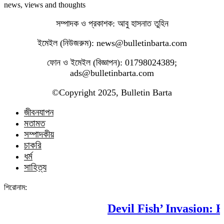
news, views and thoughts
সম্পাদক ও প্রকাশক: আবু হাসনাত তুহিন
ইমেইল (নিউজরুম): news@bulletinbarta.com
ফোন ও ইমেইল (বিজ্ঞাপন): 01798024389;
ads@bulletinbarta.com
©️Copyright 2025, Bulletin Barta
জীবনযাপন
মতামত
সম্পাদকীয়
চাকরি
ধর্ম
সাহিত্য
শিরোনাম:
Devil Fish’ Invasion: Ho