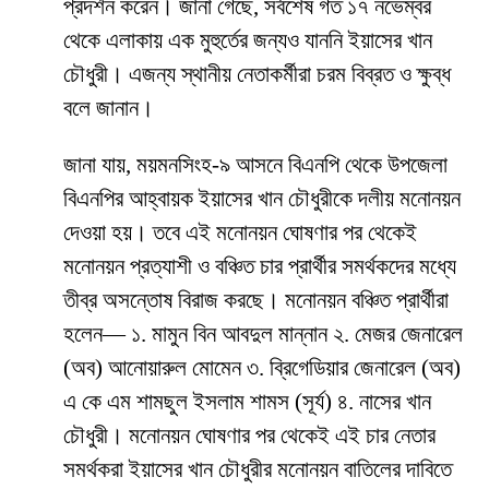
প্রদর্শন করেন। জানা গেছে, সর্বশেষ গত ১৭ নভেম্বর
থেকে এলাকায় এক মুহুর্তের জন্যও যাননি ইয়াসের খান
চৌধুরী। এজন্য স্থানীয় নেতাকর্মীরা চরম বিব্রত ও ক্ষুব্ধ
বলে জানান।
জানা যায়, ময়মনসিংহ-৯ আসনে বিএনপি থেকে উপজেলা
বিএনপির আহ্বায়ক ইয়াসের খান চৌধুরীকে দলীয় মনোনয়ন
দেওয়া হয়। তবে এই মনোনয়ন ঘোষণার পর থেকেই
মনোনয়ন প্রত্যাশী ও বঞ্চিত চার প্রার্থীর সমর্থকদের মধ্যে
তীব্র অসন্তোষ বিরাজ করছে। মনোনয়ন বঞ্চিত প্রার্থীরা
হলেন— ১. মামুন বিন আবদুল মান্নান ২. মেজর জেনারেল
(অব) আনোয়ারুল মোমেন ৩. ব্রিগেডিয়ার জেনারেল (অব)
এ কে এম শামছুল ইসলাম শামস (সূর্য) ৪. নাসের খান
চৌধুরী। মনোনয়ন ঘোষণার পর থেকেই এই চার নেতার
সমর্থকরা ইয়াসের খান চৌধুরীর মনোনয়ন বাতিলের দাবিতে