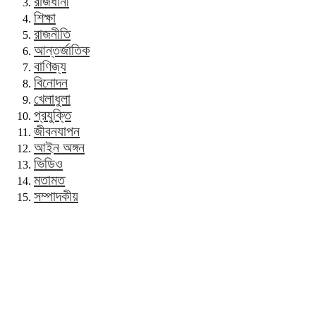
রাজধানী
শিক্ষা
রাজনীতি
আন্তর্জাতিক
বাণিজ্য
বিনোদন
খেলাধুলা
প্রযুক্তি
জীবনযাপন
আইন অঙ্গন
ভিডিও
মতামত
সম্পাদকীয়