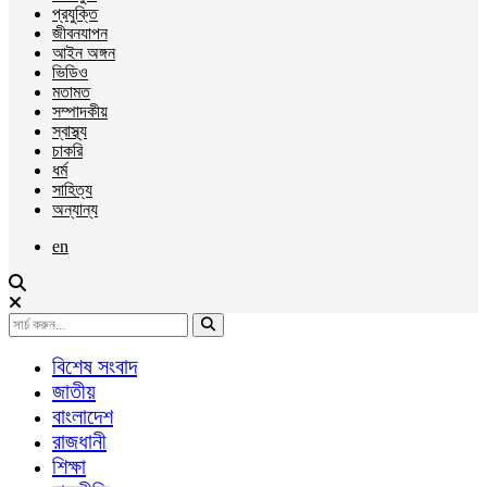
প্রযুক্তি
জীবনযাপন
আইন অঙ্গন
ভিডিও
মতামত
সম্পাদকীয়
স্বাস্থ্য
চাকরি
ধর্ম
সাহিত্য
অন্যান্য
en
বিশেষ সংবাদ
জাতীয়
বাংলাদেশ
রাজধানী
শিক্ষা