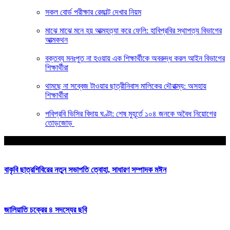
সকল বোর্ড পরীক্ষার রেজাল্ট দেখার নিয়ম
মাঝে মাঝে মনে হয় আত্মহত্যা করে ফেলি: হাবিপ্রবির স্থাপত্য বিভাগের
আত্মকথন
বক্তব্য মনঃপুত না হওয়ায় এক শিক্ষার্থীকে অবরুদ্ধ করল আইন বিভাগের
শিক্ষার্থীরা
থামছে না সব্বেজ টাওয়ার ছাত্রীনিবাস মালিকের দৌরাত্ম্য: অসহায়
শিক্ষার্থীরা
পবিপ্রবি ভিসির বিদায় ঘণ্টা: শেষ মুহূর্তে ১০৪ জনকে অবৈধ নিয়োগের
তোড়জোড়
আপনার জন্য নির্বাচিত
বাকৃবি ছাত্রশিবিরের নতুন সভাপতি ত্বোহা, সাধারণ সম্পাদক মঈন
জালিয়াতি চক্রের ৪ সদস্যের ছবি