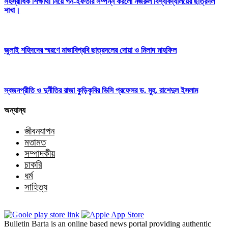
সহস্রাধিক শিক্ষার্থী নিয়ে গন-ইফতার সম্পন্ন করলো নজরুল বিশ্ববিদ্যালয়ের ছাত্রদল
শাখা।
জুলাই শহিদদের স্মরণে মাভাবিপ্রবি ছাত্রদলের দোয়া ও মিলাদ মাহফিল
স্বজনপ্রীতি ও দুর্নীতির রাজা কুড়িকৃবির ভিসি প্রফেসর ড. মুহ. রাশেদুল ইসলাম
অন্যান্য
জীবনযাপন
মতামত
সম্পাদকীয়
চাকরি
ধর্ম
সাহিত্য
Bulletin Barta is an online based news portal providing authentic